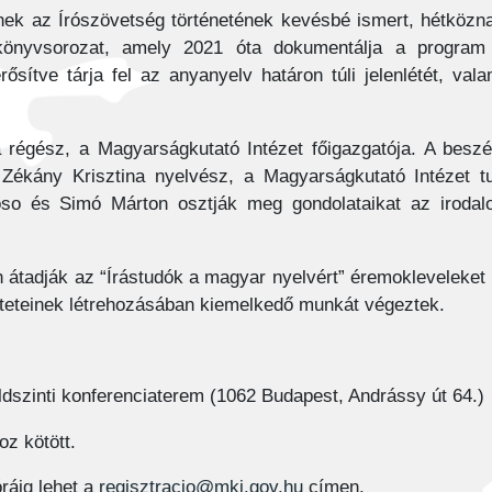
ek az Írószövetség történetének kevésbé ismert, hétközna
nyvsorozat, amely 2021 óta dokumentálja a program te
sítve tárja fel az anyanyelv határon túli jelenlétét, val
régész, a Magyarságkutató Intézet főigazgatója. A beszél
r. Zékány Krisztina nyelvész, a Magyarságkutató Intézet
so és Simó Márton osztják meg gondolataikat az irodal
átadják az “Írástudók a magyar nyelvért” éremokleveleket 
öteteinek létrehozásában kiemelkedő munkát végeztek.
ldszinti konferenciaterem (1062 Budapest, Andrássy út 64.)
oz kötött.
ráig lehet a
regisztracio@mki.gov.hu
címen.