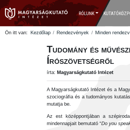
RÓLUNK
KUTATÓKÖZP
Ön itt van:
Kezdőlap
Rendezvények
Minden rendez
Tudomány és művésze
Írószövetségről
írta:
Magyarságkutató Intézet
A Magyarságkutató Intézet és a Magy
szociográfia és a tudományos kutatá
mutatja be.
Az est középpontjában a szépiroda
mindennapjait bemutató “
Do you spea