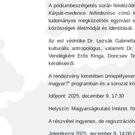
A pódiumbeszélgetés során felidéződn
Kárpát-medence felfedezése
című kö
tudományos megközelítés egymást erő
közösségek életmódját és identitását.
Az est védnöke Dr. Lezsák Gabriella 
kulturális antropológus, valamint D
Vendégként Erős Kinga, Doncsev To
kérdéseiről.
A rendezvény keretében ünnepélyesen 
magyar?
” programban és a sorozat k
Időpont: 2025. december 9. 17:30
Helyszín: Magyarságkutató Intézet, fö
A részvétel ingyenes, de regisztrációh
Jelentkezni 2025. december 9. 14:00 ó