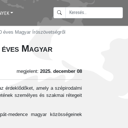
KERESÉS
NYEK
TYPE 2 OR MORE CHARACTERS F
 éves Magyar Írószövetségről
0 éves Magyar
megjelent:
2025. december 08
z érdeklődőket, amely a szépirodalmi
etének személyes és szakmai rétegeit
árpát-medence magyar közösségeinek