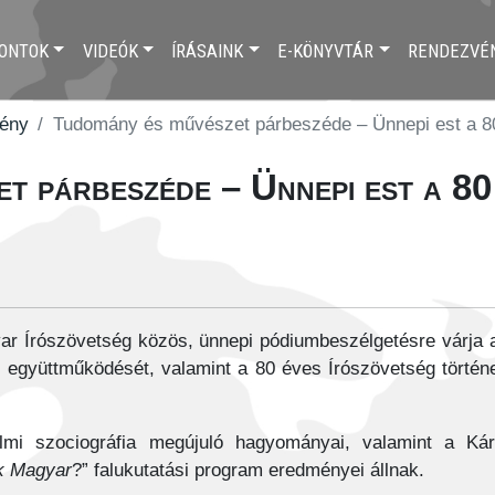
ONTOK
VIDEÓK
ÍRÁSAINK
E-KÖNYVTÁR
RENDEZVÉ
vény
Tudomány és művészet párbeszéde – Ünnepi est a 80
t párbeszéde – Ünnepi est a 8
ar Írószövetség közös, ünnepi pódiumbeszélgetésre várja a
s együttműködését, valamint a 80 éves Írószövetség történ
lmi szociográfia megújuló hagyományai, valamint a K
k Magyar
?” falukutatási program eredményei állnak.