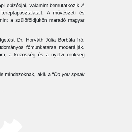
pi epizódjai, valamint bemutatkozik
A
reptapasztalatait. A művészeti és
amint a szülőföldjükön maradó magyar
getést Dr. Horváth Júlia Borbála író,
 tudományos főmunkatársa moderálják.
om, a közösség és a nyelvi örökség
is mindazoknak, akik a “
Do you speak