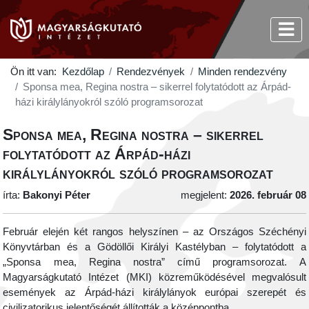
Ön itt van:
Kezdőlap
Rendezvények
Minden rendezvény
Sponsa mea, Regina nostra – sikerrel folytatódott az Árpád-
házi királylányokról szóló programsorozat
Sponsa mea, Regina nostra – sikerrel
folytatódott az Árpád-házi
királylányokról szóló programsorozat
írta:
Bakonyi Péter
megjelent:
2026. február 08
Február elején két rangos helyszínen – az Országos Széchényi
Könyvtárban és a Gödöllői Királyi Kastélyban – folytatódott a
„Sponsa mea, Regina nostra” című programsorozat. A
Magyarságkutató Intézet (MKI) közreműködésével megvalósult
események az Árpád-házi királylányok európai szerepét és
civilizatorikus jelentőségét állították a középpontba.