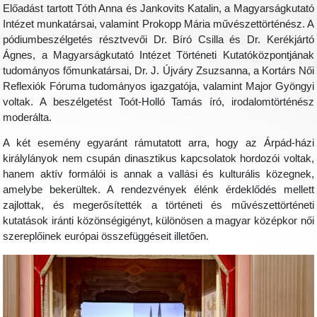
Előadást tartott Tóth Anna és Jankovits Katalin, a Magyarságkutató
Intézet munkatársai, valamint Prokopp Mária művészettörténész. A
pódiumbeszélgetés résztvevői Dr. Bíró Csilla és Dr. Kerékjártó
Ágnes, a Magyarságkutató Intézet Történeti Kutatóközpontjának
tudományos főmunkatársai, Dr. J. Újváry Zsuzsanna, a Kortárs Női
Reflexiók Fóruma tudományos igazgatója, valamint Major Gyöngyi
voltak. A beszélgetést Toót-Holló Tamás író, irodalomtörténész
moderálta.
A két esemény egyaránt rámutatott arra, hogy az Árpád-házi
királylányok nem csupán dinasztikus kapcsolatok hordozói voltak,
hanem aktív formálói is annak a vallási és kulturális közegnek,
amelybe bekerültek. A rendezvények élénk érdeklődés mellett
zajlottak, és megerősítették a történeti és művészettörténeti
kutatások iránti közönségigényt, különösen a magyar középkor női
szereplőinek európai összefüggéseit illetően.