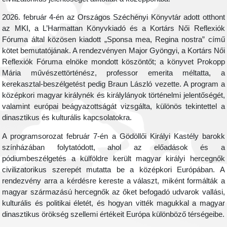
2026. február 4-én az Országos Széchényi Könyvtár adott otthont
az MKI, a L’Harmattan Könyvkiadó és a Kortárs Női Reflexiók
Fóruma által közösen kiadott „Sponsa mea, Regina nostra” című
kötet bemutatójának. A rendezvényen Major Gyöngyi, a Kortárs Női
Reflexiók Fóruma elnöke mondott köszöntőt; a könyvet Prokopp
Mária művészettörténész, professor emerita méltatta, a
kerekasztal-beszélgetést pedig Braun László vezette. A program a
középkori magyar királynék és királylányok történelmi jelentőségét,
valamint európai beágyazottságát vizsgálta, különös tekintettel a
dinasztikus és kulturális kapcsolatokra.
A programsorozat február 7-én a Gödöllői Királyi Kastély barokk
színházában folytatódott, ahol az előadások és a
pódiumbeszélgetés a külföldre került magyar királyi hercegnők
civilizatorikus szerepét mutatta be a középkori Európában. A
rendezvény arra a kérdésre kereste a választ, miként formálták a
magyar származású hercegnők az őket befogadó udvarok vallási,
kulturális és politikai életét, és hogyan vitték magukkal a magyar
dinasztikus örökség szellemi értékeit Európa különböző térségeibe.