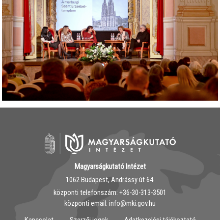
Magyarságkutató Intézet
1062 Budapest, Andrássy út 64.
központi telefonszám: ‭+36-30-313-3501
központi email: info@mki.gov.hu
Kapcsolat
Szerzői jogok
Adatkezelési tájékoztató