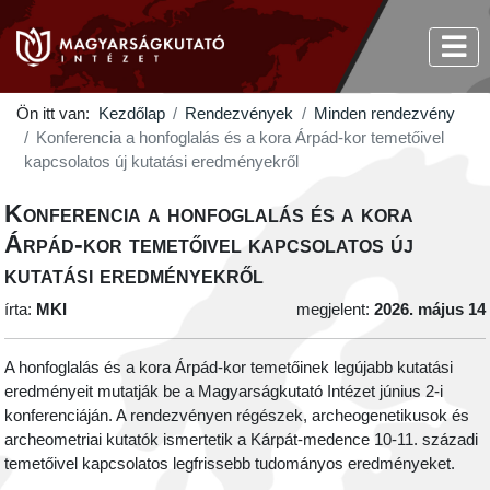
Ön itt van:
Kezdőlap
Rendezvények
Minden rendezvény
Konferencia a honfoglalás és a kora Árpád-kor temetőivel
kapcsolatos új kutatási eredményekről
Konferencia a honfoglalás és a kora
Árpád-kor temetőivel kapcsolatos új
kutatási eredményekről
írta:
MKI
megjelent:
2026. május 14
A honfoglalás és a kora Árpád-kor temetőinek legújabb kutatási
eredményeit mutatják be a Magyarságkutató Intézet június 2-i
konferenciáján. A rendezvényen régészek, archeogenetikusok és
archeometriai kutatók ismertetik a Kárpát-medence 10-11. századi
temetőivel kapcsolatos legfrissebb tudományos eredményeket.