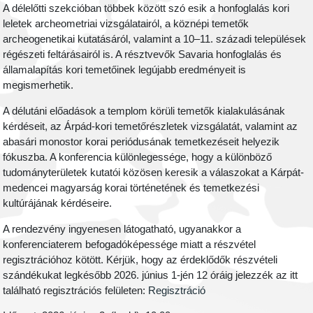
A délelőtti szekcióban többek között szó esik a honfoglalás kori
leletek archeometriai vizsgálatairól, a köznépi temetők
archeogenetikai kutatásáról, valamint a 10–11. századi települések
régészeti feltárásairól is. A résztvevők Savaria honfoglalás és
államalapítás kori temetőinek legújabb eredményeit is
megismerhetik.
A délutáni előadások a templom körüli temetők kialakulásának
kérdéseit, az Árpád-kori temetőrészletek vizsgálatát, valamint az
abasári monostor korai periódusának temetkezéseit helyezik
fókuszba. A konferencia különlegessége, hogy a különböző
tudományterületek kutatói közösen keresik a válaszokat a Kárpát-
medencei magyarság korai történetének és temetkezési
kultúrájának kérdéseire.
A rendezvény ingyenesen látogatható, ugyanakkor a
konferenciaterem befogadóképessége miatt a részvétel
regisztrációhoz kötött. Kérjük, hogy az érdeklődők részvételi
szándékukat legkésőbb 2026. június 1-jén 12 óráig jelezzék az itt
található regisztrációs felületen:
Regisztráció