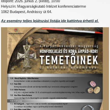
Időpont: 2026. június 2. (kedd), 10:00
Helyszín: Magyarságkutató Intézet konferenciaterme
1062 Budapest, Andrássy út 64.
Az esemény teljes lejátszási listája ide kattintva érhető el.