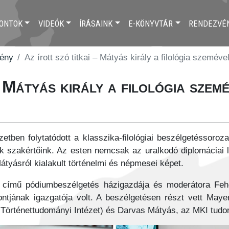
ONTOK
VIDEÓK
ÍRÁSAINK
E-KÖNYVTÁR
RENDEZVÉ
vény
Az írott szó titkai – Mátyás király a filológia szeméve
– Mátyás király a filológia szem
etben folytatódott a klasszika-filológiai beszélgetéssoroz
ták szakértőink. Az esten nemcsak az uralkodó diplomáciai 
 Mátyásról kialakult történelmi és népmesei képet.
el című pódiumbeszélgetés házigazdája és moderátora Feh
zpontjának igazgatója volt. A beszélgetésen részt vett M
K Történettudományi Intézet) és Darvas Mátyás, az MKI tu