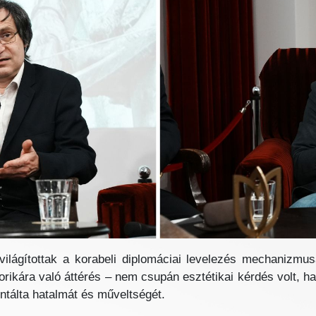
lágítottak a korabeli diplomáciai levelezés mechanizmusá
orikára való áttérés – nem csupán esztétikai kérdés volt, ha
ntálta hatalmát és műveltségét.