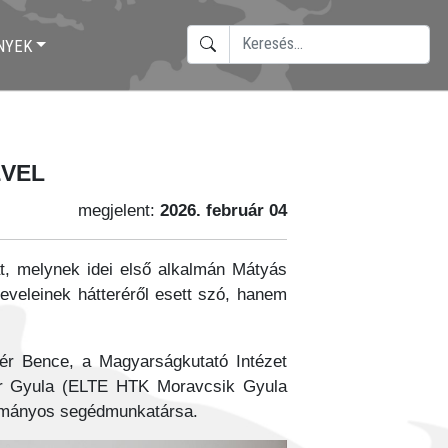
KERESÉS
NYEK
TYPE 2 OR MORE CHARACTERS F
l
ével
megjelent:
2026. február 04
at, melynek idei első alkalmán Mátyás
leveleinek hátteréről esett szó, hanem
ér Bence, a Magyarságkutató Intézet
ayer Gyula (ELTE HTK Moravcsik Gyula
dományos segédmunkatársa.