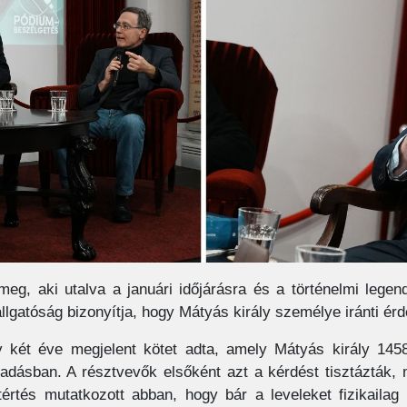
meg, aki utalva a januári időjárásra és a történelmi lege
lgatóság bizonyítja, hogy Mátyás király személye iránti érde
 két éve megjelent kötet adta, amely Mátyás király 1458
iadásban. A résztvevők elsőként azt a kérdést tisztázták, 
értés mutatkozott abban, hogy bár a leveleket fizikailag