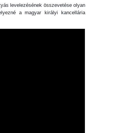
Mátyás levelezésének összevetése olyan
lyezné a magyar királyi kancellária