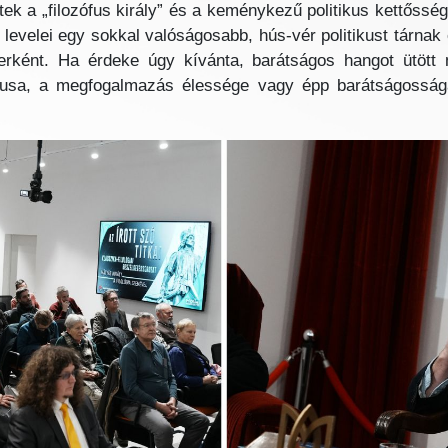
tek a „filozófus király” és a keménykezű politikus kettőss
 levelei egy sokkal valóságosabb, hús-vér politikust tárnak 
erként. Ha érdeke úgy kívánta, barátságos hangot ütött
lusa, a megfogalmazás élessége vagy épp barátságossága