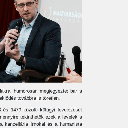
ndákra, humorosan megjegyezte: bár a
klődés továbbra is töretlen.
 és 1479 közötti külügyi levelezését
mennyire tekinthetők ezek a levelek a
 a kancellária írnokai és a humanista