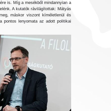
égére is. Míg a mesékből mindannyian a
elénk. A kutatók rávilágítottak: Mátyás
 meg, máskor viszont kíméletlenül és
 pontos lenyomata az adott politikai