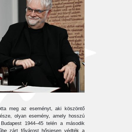
totta meg az eseményt, aki köszöntő
része, olyan esemény, amely hosszú
y Budapest 1944–45 telén a második
űbe zárt fővárost hősiesen védték a