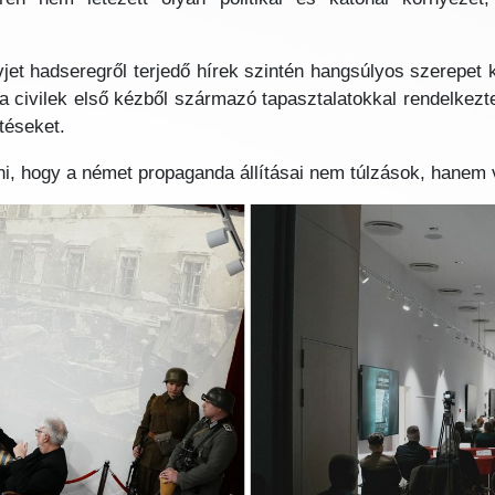
jet hadseregről terjedő hírek szintén hangsúlyos szerepet k
a civilek első kézből származó tapasztalatokkal rendelkezt
téseket.
i, hogy a német propaganda állításai nem túlzások, hanem v