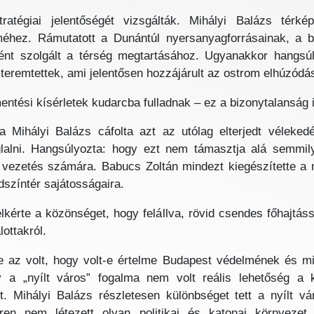
atégiai jelentőségét vizsgálták. Mihályi Balázs térkép
méhez. Rámutatott a Dunántúl nyersanyagforrásainak, a 
ént szolgált a térség megtartásához. Ugyanakkor hangsúl
t teremtettek, ami jelentősen hozzájárult az ostrom elhúzód
mentési kísérletek kudarcba fulladnak – ez a bizonytalanság
a Mihályi Balázs cáfolta azt az utólag elterjedt vélekedé
lalni. Hangsúlyozta: hogy ezt nem támasztja alá semmilye
et vezetés számára. Babucs Zoltán mindezt kiegészítette a ne
dszíntér sajátosságaira.
lkérte a közönséget, hogy felállva, rövid csendes főhajtá
lottakról.
 az volt, hogy volt-e értelme Budapest védelmének és mily
y a „nyílt város” fogalma nem volt reális lehetőség a k
lt. Mihályi Balázs részletesen különbséget tett a nyílt 
ren nem létezett olyan politikai és katonai környezet