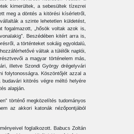
ek kimerültek, a sebesültek tízezrei
tt meg a döntés a kitörési kísérletről,
llalták a szinte lehetetlen küldetést,
nt fogalmazott, „hősök voltak azok is,
vonalakig”. Beszédében kitért arra is,
ésről, a történteket sokáig egyoldalú,
hozzáférhetővé váltak a túlélők naplói,
s résztvevői a magyar történelem más,
ári, illetve Szondi György drégelyvári
i folytonosságra. Köszöntőjét azzal a
budavári kitörés végre méltó helyére
és alapján.
ben” történő megközelítés tudományos
nem az akkori katonák nézőpontjából
zményeivel foglalkozott. Babucs Zoltán