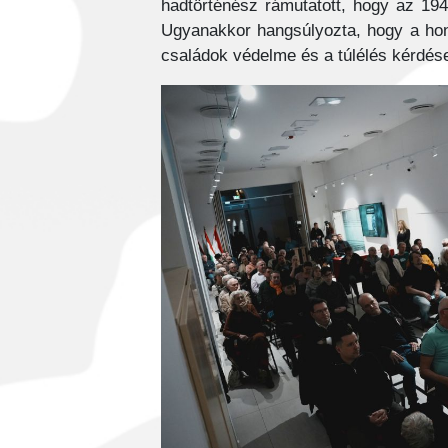
hadtörténész rámutatott, hogy az 194
Ugyanakkor hangsúlyozta, hogy a honv
családok védelme és a túlélés kérdés