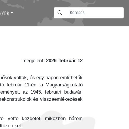
KERESÉS
NYEK
TYPE 2 OR MORE CHARACTERS F
megjelent:
2026. február 12
de hősök voltak, és egy napon említhetők
gató február 11-én, a Magyarságkutató
ményét, az 1945. februári budavári
épi rekonstrukciók és visszaemlékezések
vel vette kezdetét, miközben három
ltözeteket.