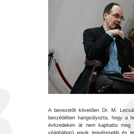
A bevezetőt követően Dr. M. Lezsák
beszédében hangsúlyozta, hogy a b
évtizedeken át nem kaphatta meg a
világháború egyik legvéresebb és l