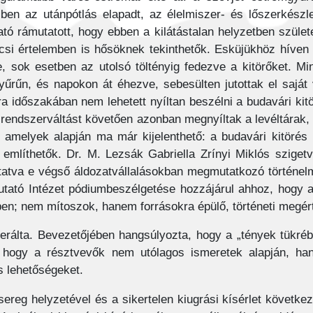
n az utánpótlás elapadt, az élelmiszer- és lőszerkészlet
ató rámutatott, hogy ebben a kilátástalan helyzetben születe
si értelemben is hősöknek tekinthetők. Esküjükhöz híven vá
ve, sok esetben az utolsó töltényig fedezve a kitörőket. Mi
yűrűn, és napokon át éhezve, sebesülten jutottak el saját 
 időszakában nem lehetett nyíltan beszélni a budavári kitör
 rendszerváltást követően azonban megnyíltak a levéltárak, 
, amelyek alapján ma már kijelenthető: a budavári kitöré
említhetők. Dr. M. Lezsák Gabriella Zrínyi Miklós szigetv
tatva e végső áldozatvállalásokban megmutatkozó történelm
tató Intézet pódiumbeszélgetése hozzájárul ahhoz, hogy a 
en; nem mítoszok, hanem forrásokra épülő, történeti megért
erálta. Bevezetőjében hangsúlyozta, hogy a „tények tükré
s, hogy a résztvevők nem utólagos ismeretek alapján, ha
s lehetőségeket.
reg helyzetével és a sikertelen kiugrási kísérlet követke