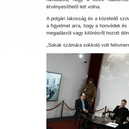
érvényesíthető lett volna.
A polgári lakosság és a közeledő szov
a figyelmet arra, hogy a honvédek és 
megadásról vagy kitörésről hozott dön
„Sokak számára sokkoló volt felismern