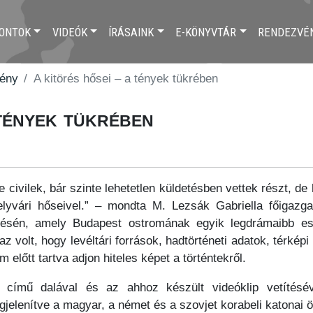
ONTOK
VIDEÓK
ÍRÁSAINK
E-KÖNYVTÁR
RENDEZVÉ
vény
A kitörés hősei – a tények tükrében
 tények tükrében
ve civilek, bár szinte lehetetlen küldetésben vettek részt, 
égelyvári hőseivel.” – mondta M. Lezsák Gabriella főigaz
tésén, amely Budapest ostromának egyik legdrámaibb ese
 az volt, hogy levéltári források, hadtörténeti adatok, térk
m előtt tartva adjon hiteles képet a történtekről.
című dalával és az ahhoz készült videóklip vetítésé
elenítve a magyar, a német és a szovjet korabeli katonai ö