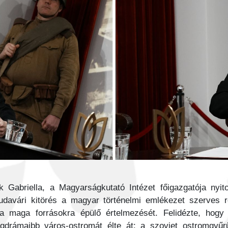
 Gabriella, a Magyarságkutató Intézet főigazgatója nyi
udavári kitörés a magyar történelmi emlékezet szerves 
 maga forrásokra épülő értelmezését. Felidézte, hog
egdrámaibb város-ostromát élte át: a szovjet ostromgyűr