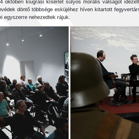
4 októberi kiugrási kísérlet súlyos morális válságot idéze
édek döntő többsége esküjéhez híven kitartott fegyvertársa
ei egyszerre nehezedtek rájuk.