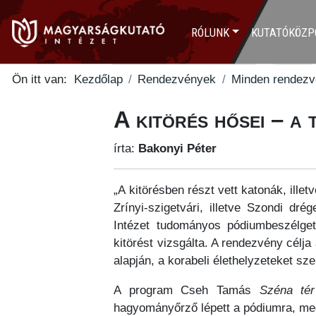
RÓLUNK
KUTATÓKÖZP
Ön itt van:
Kezdőlap
Rendezvények
Minden rendez
A kitörés hősei – a
írta:
Bakonyi Péter
„A kitörésben részt vett katonák, illet
Zrínyi-szigetvári, illetve Szondi dr
Intézet tudományos pódiumbeszélge
kitörést vizsgálta. A rendezvény célja
alapján, a korabeli élethelyzeteket sze
A program Cseh Tamás
Széna tér
hagyományőrző lépett a pódiumra, megj