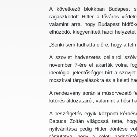
A következő blokkban Budapest str
ragaszkodott Hitler a főváros védel
valamint arra, hogy Budapest hídfők
elhúzódó, kiegyenlített harci helyzete
„Senki sem tudhatta előre, hogy a fel
A szovjet hadvezetés céljairól szólv
november 7-ére el akarták volna fog
ideológiai jelentőséggel bírt a szovj
moszkvai tárgyalásokra és a keleti ha
A rendezvény során a műsorvezető fe
kitörés áldozatairól, valamint a hősi ha
A beszélgetés egyik központi kérdése
Babucs Zoltán világossá tette, hog
nyilvánítása pedig Hitler döntése vo
rámutatva, hogy a keleti hadszínté