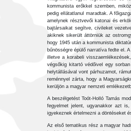
kommunista erőkkel szemben, miközbe
pedig ellátatlanul maradtak. A főigazg
amelynek résztvevői katonai és erkölc
bajtársaikat segítve, civileket vezet
akiknek sikerült áttörniük az ostromg
hogy 1945 után a kommunista diktatúra
bűnösségre épülő narratíva fedte el. A
illetve a korabeli visszaemlékezések
végsőkig kitartó védőivel egy sorban 
helytállásával vont párhuzamot, rámu
reménnyel zárta, hogy a Magyarságku
kerüljön a magyar nemzeti emlékezetb
A beszélgetést Toót-Holló Tamás mod
fegyelmet jelent, ugyanakkor azt i
igyekeznek értelmezni a döntéseket é
Az első tematikus rész a magyar hadse