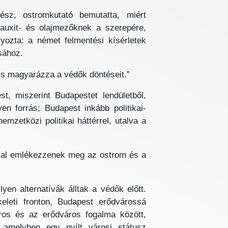
ész, ostromkutató bemutatta, miért
bauxit- és olajmezőknek a szerepére,
yozta: a német felmentési kísérletek
ásához.
 is magyarázza a védők döntéseit.”
st, miszerint Budapestet lendületből,
n forrás; Budapest inkább politikai-
mzetközi politikai háttérrel, utalva a
ssal emlékezzenek meg az ostrom és a
en alternatívák álltak a védők előtt.
eleti fronton, Budapest erődvárossá
város és az erődváros fogalma között,
, amelyben egy nyílt városi státusz