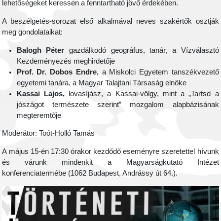
lehetőségeket keressen a fenntartható jövő érdekében.
A beszélgetés-sorozat első alkalmával neves szakértők osztják
meg gondolataikat:
Balogh Péter
gazdálkodó geográfus, tanár, a Vízválasztó
Kezdeményezés meghirdetője
Prof. Dr. Dobos Endre,
a Miskolci Egyetem tanszékvezető
egyetemi tanára, a Magyar Talajtani Társaság elnöke
Kassai Lajos,
lovasíjász, a Kassai-völgy, mint a „Tartsd a
jószágot természete szerint” mozgalom alapbázisának
megteremtője
Moderátor: Toót-Holló Tamás
A május 15-én 17:30 órakor kezdődő eseményre szeretettel hívunk
és várunk mindenkit a Magyarságkutató Intézet
konferenciatermébe (1062 Budapest, Andrássy út 64.).