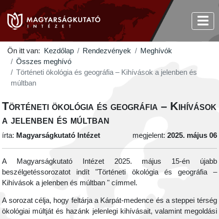
Ön itt van:
Kezdőlap
Rendezvények
Meghívók
Összes meghívó
Történeti ökológia és geográfia – Kihívások a jelenben és
múltban
Történeti ökológia és geográfia – Kihívások
a jelenben és múltban
írta:
Magyarságkutató Intézet
megjelent:
2025. május 06
A Magyarságkutató Intézet 2025. május 15-én újabb
beszélgetéssorozatot indít "Történeti ökológia és geográfia –
Kihívások a jelenben és múltban " címmel.
A sorozat célja, hogy feltárja a Kárpát-medence és a steppei térség
ökológiai múltját és hazánk jelenlegi kihívásait, valamint megoldási