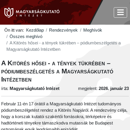
Ön itt van:
Kezdőlap
Rendezvények
Meghívók
Összes meghívó
A Kitörés hősei - a tények tükrében – pódiumbeszélgetés a
Magyarságkutató Intézetben
A Kitörés hősei - a tények tükrében –
pódiumbeszélgetés a Magyarságkutató
Intézetben
írta:
Magyarságkutató Intézet
megjelent:
2026. január 23
Február 11-én 17 órától a Magyarságkutató Intézet tudományos
pódiumbeszélgetést rendez a Kitörés Napjáról. A rendezvény célja,
hogy a korszak kutatói szakértői forrásokra, térképekre és
hadtörténeti tényekre támaszkodva mutassák be Budapest
ostromának egyik legdrámaibb epizódját.