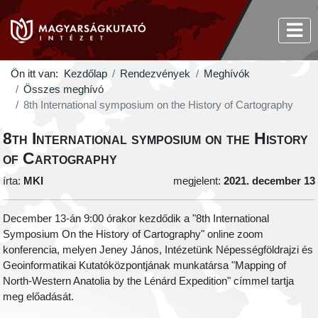
Ön itt van:
Kezdőlap
Rendezvények
Meghívók
Összes meghívó
8th International symposium on the History of Cartography
8th International symposium on the History
of Cartography
írta:
MKI
megjelent:
2021. december 13
December 13-án 9:00 órakor kezdődik a "8th International
Symposium On the History of Cartography" online zoom
konferencia, melyen Jeney János, Intézetünk Népességföldrajzi és
Geoinformatikai Kutatóközpontjának munkatársa "Mapping of
North-Western Anatolia by the Lénárd Expedition" címmel tartja
meg előadását.