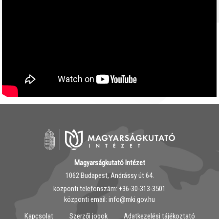
Magyarságkutató Intézet
1062 Budapest, Andrássy út 64.
központi telefonszám: ‭+36-30-313-3501
központi email: info@mki.gov.hu
Kapcsolat
Szerzői jogok
Adatkezelési tájékoztató