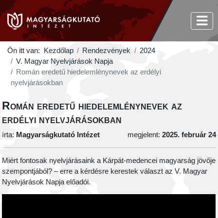
Ön itt van:
Kezdőlap
Rendezvények
2024
V. Magyar Nyelvjárások Napja
Román eredetű hiedelemlénynevek az erdélyi
nyelvjárásokban
Román eredetű hiedelemlénynevek az
erdélyi nyelvjárásokban
írta:
Magyarságkutató Intézet
megjelent:
2025. február 24
Miért fontosak nyelvjárásaink a Kárpát-medencei magyarság jövője
szempontjából? – erre a kérdésre kerestek választ az V. Magyar
Nyelvjárások Napja előadói.