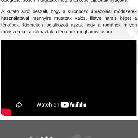
delegációt sosem hallgatták meg, a térképei eljutottak nyugatra.
A kutató arról beszélt, hogy a különböző ábrázolási módszerek
használatával mennyire mutattak valós, illetve hamis képet a
térképek. Kiemelten foglalkozott azzal, hogy a románok milyen
módszereket alkalmaztak a térképek meghamisítására.