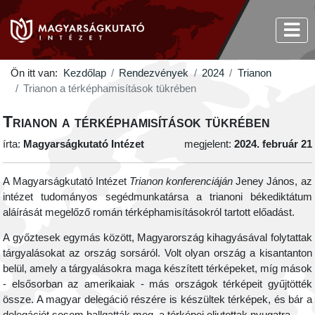
Ön itt van:
Kezdőlap
Rendezvények
2024
Trianon
Trianon a térképhamisítások tükrében
Trianon a térképhamisítások tükrében
írta:
Magyarságkutató Intézet
megjelent:
2024. február 21
A Magyarságkutató Intézet
Trianon konferenciáján
Jeney János, az
intézet tudományos segédmunkatársa a trianoni békediktátum
aláírását megelőző román térképhamisításokról tartott előadást.
A győztesek egymás között, Magyarország kihagyásával folytattak
tárgyalásokat az ország sorsáról. Volt olyan ország a kisantanton
belül, amely a tárgyalásokra maga készített térképeket, míg mások
- elsősorban az amerikaiak - más országok térképeit gyűjtötték
össze. A magyar delegáció részére is készültek térképek, és bár a