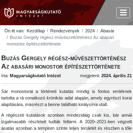
Ön itt van:
Kezdőlap
Rendezvények
2024
Abasár
Buzás Gergely régész-művészettörténész Az abasári
monostor építészettörténete
Buzás Gergely régész-művészettörténész
Az abasári monostor építészettörténete
írta:
Magyarságkutató Intézet
megjelent:
2024. április 21
Sár monostorát a történeti kutatás mindig is fontos emléknek
tartotta a rá vonatkozó krónikás adat alapján, amely egyrészt korai
alapítására, másrészt a benne található királysírra utalt.
A régészeti kutatások azonban mindezidáig csak kis, bár annál
izgalmasabb részleteit tudták feltárni. A 2020–2021-ben végzett
ásatás azonban a templom szinte teljes területét és részben a tőle