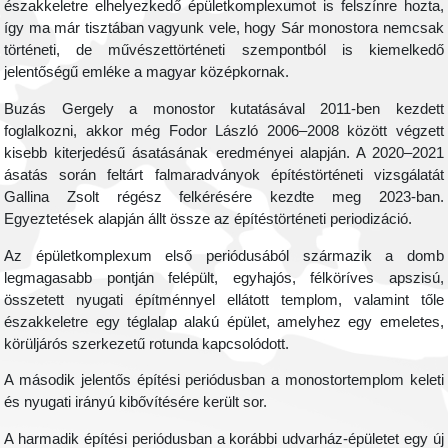
északkeletre elhelyezkedő épületkomplexumot is felszínre hozta,
így ma már tisztában vagyunk vele, hogy Sár monostora nemcsak
történeti, de művészettörténeti szempontból is kiemelkedő
jelentőségű emléke a magyar középkornak.
Buzás Gergely a monostor kutatásával 2011-ben kezdett
foglalkozni, akkor még Fodor László 2006–2008 között végzett
kisebb kiterjedésű ásatásának eredményei alapján. A 2020–2021
ásatás során feltárt falmaradványok építéstörténeti vizsgálatát
Gallina Zsolt régész felkérésére kezdte meg 2023-ban.
Egyeztetések alapján állt össze az építéstörténeti periodizáció.
Az épületkomplexum első periódusából származik a domb
legmagasabb pontján felépült, egyhajós, félköríves apszisú,
összetett nyugati építménnyel ellátott templom, valamint tőle
északkeletre egy téglalap alakú épület, amelyhez egy emeletes,
körüljárós szerkezetű rotunda kapcsolódott.
A második jelentős építési periódusban a monostortemplom keleti
és nyugati irányú kibővítésére került sor.
A harmadik építési periódusban a korábbi udvarház-épületet egy új