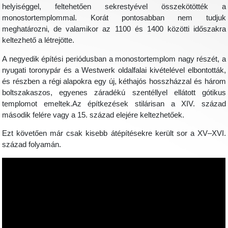
helyiséggel, feltehetően sekrestyével összekötötték a
monostortemplommal. Korát pontosabban nem tudjuk
meghatározni, de valamikor az 1100 és 1400 közötti időszakra
keltezhető a létrejötte.
A negyedik építési periódusban a monostortemplom nagy részét, a
nyugati toronypár és a Westwerk oldalfalai kivételével elbontották,
és részben a régi alapokra egy új, kéthajós hosszházzal és három
boltszakaszos, egyenes záradékú szentéllyel ellátott gótikus
templomot emeltek.Az építkezések stilárisan a XIV. század
második felére vagy a 15. század elejére keltezhetőek.
Ezt követően már csak kisebb átépítésekre került sor a XV–XVI.
század folyamán.