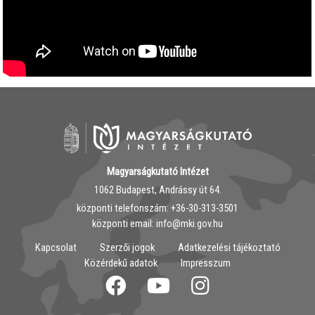
Magyarságkutató Intézet
1062 Budapest, Andrássy út 64.
központi telefonszám: ‭+36-30-313-3501
központi email: info@mki.gov.hu
Kapcsolat
Szerzői jogok
Adatkezelési tájékoztató
Közérdekű adatok
Impresszum