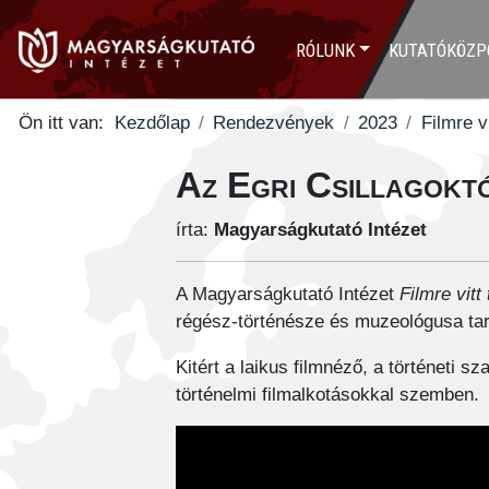
RÓLUNK
KUTATÓKÖZP
Ön itt van:
Kezdőlap
Rendezvények
2023
Filmre v
Az Egri Csillagokt
írta:
Magyarságkutató Intézet
A Magyarságkutató Intézet
Filmre vitt
régész-történésze és muzeológusa tarto
Kitért a laikus filmnéző, a történeti sz
történelmi filmalkotásokkal szemben.