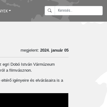
KERESÉS
NYEK
TYPE 2 OR MORE CHARACTERS F
megjelent:
2024. január 05
z egri Dobó István Vármúzeum
ról a filmvásznon.
ó eltérő igényeire és elvárásaira is a