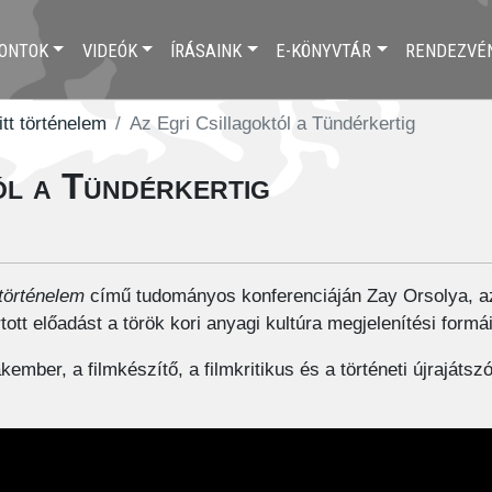
ONTOK
VIDEÓK
ÍRÁSAINK
E-KÖNYVTÁR
RENDEZVÉ
itt történelem
Az Egri Csillagoktól a Tündérkertig
ól a Tündérkertig
 történelem
című tudományos konferenciáján Zay Orsolya, a
tt előadást a török kori anyagi kultúra megjelenítési formái
akember, a filmkészítő, a filmkritikus és a történeti újrajátsz