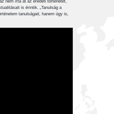
 nem írta át az eredeti történetet,
alitásait is érintik. „Tanulság a
örténelem tanulságait, hanem úgy is,