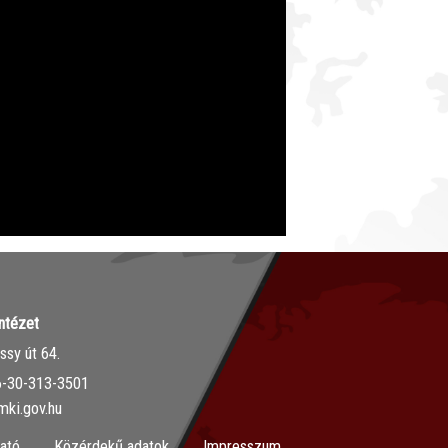
ntézet
sy út 64.
36-30-313-3501
mki.gov.hu
ató
Közérdekű adatok
Impresszum