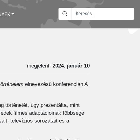
KERESÉS
NYEK
TYPE 2 OR MORE CHARACTERS F
megjelent:
2024. január 10
 történelem
elnevezésű konferencián A
 történetét, úgy prezentálta, mint
tizedek filmes adaptációinak többsége
it, televíziós sorozatait és a