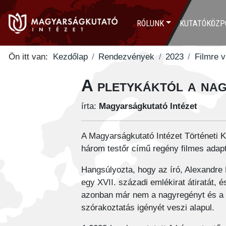
RÓLUNK
KUTATÓKÖZP
Ön itt van:
Kezdőlap
Rendezvények
2023
Filmre v
A pletykáktól a nag
írta:
Magyarságkutató Intézet
A Magyarságkutató Intézet Történeti 
három testőr című regény filmes adapt
Hangsúlyozta, hogy az író, Alexandre 
egy XVII. századi emlékirat átiratát, é
azonban már nem a nagyregényt és a tör
szórakoztatás igényét veszi alapul.