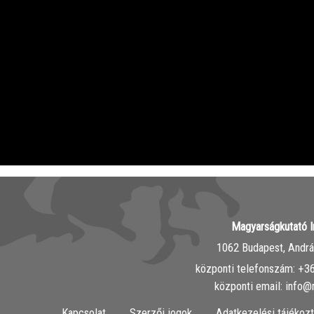
Magyarságkutató I
1062 Budapest, András
központi telefonszám: ‭+
központi email: info@
Kapcsolat
Szerzői jogok
Adatkezelési tájékozt