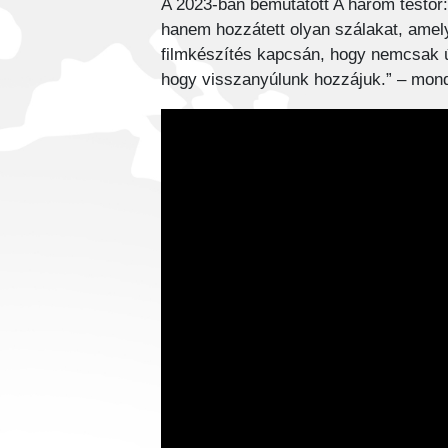
A 2023-ban bemutatott A három testőr:
hanem hozzátett olyan szálakat, amelye
filmkészítés kapcsán, hogy nemcsak úg
hogy visszanyúlunk hozzájuk.” – mond