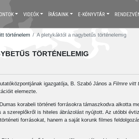
ONTOK
VIDEÓK
ÍRÁSAINK
E-KÖNYVTÁR
RENDEZVÉ
itt történelem
A pletykáktól a nagybetűs történelemig
ybetűs történelemig
Kutatóközpontjának igazgatója, B. Szabó János a
Filmre vitt
ációit elemezte.
Dumas korabeli történeti forrásokra támaszkodva alkotta meg
s a szereplőkről is hiteles ábrázolást nyújtott. Az utóbbi év
téneti forrásokat, hanem a saját korunk filmes feldolgozása