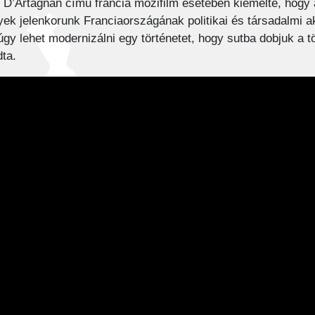
 D’Artagnan című francia mozifilm esetében kiemelte, hogy az
k jelenkorunk Franciaországának politikai és társadalmi aktu
y lehet modernizálni egy történetet, hogy sutba dobjuk a t
ta.