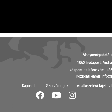
Magyarságkutató I
1062 Budapest, András
központi telefonszám: ‭+
központi email: info@
Kapcsolat
Szerzői jogok
Adatkezelési tájékozt