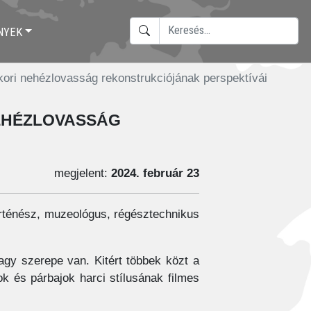
KERESÉS
NYEK
TYPE 2 OR MORE CHARACTERS F
pkori nehézlovasság rekonstrukciójának perspektívái
ehézlovasság
megjelent:
2024. február 23
rténész, muzeológus, régésztechnikus
agy szerepe van. Kitért többek közt a
k és párbajok harci stílusának filmes