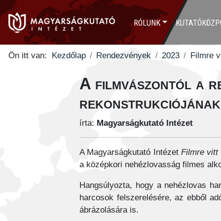
RÓLUNK
KUTATÓKÖZP
Ön itt van:
Kezdőlap
Rendezvények
2023
Filmre v
A filmvászontól a r
rekonstrukciójának 
írta:
Magyarságkutató Intézet
A Magyarságkutató Intézet
Filmre vitt
a középkori nehézlovasság filmes alko
Hangsúlyozta, hogy a nehézlovas harc
harcosok felszerelésére, az ebből ad
ábrázolására is.