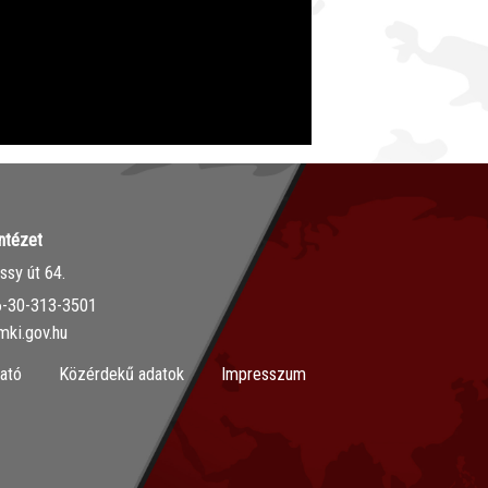
ntézet
sy út 64.
36-30-313-3501
mki.gov.hu
ató
Közérdekű adatok
Impresszum