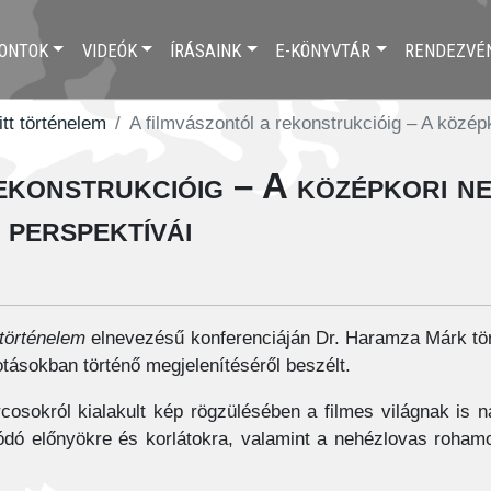
ONTOK
VIDEÓK
ÍRÁSAINK
E-KÖNYVTÁR
RENDEZVÉ
itt történelem
A filmvászontól a rekonstrukcióig – A közé
ekonstrukcióig – A középkori n
perspektívái
 történelem
elnevezésű konferenciáján Dr. Haramza Márk tö
tásokban történő megjelenítéséről beszélt.
osokról kialakult kép rögzülésében a filmes világnak is n
ódó előnyökre és korlátokra, valamint a nehézlovas rohamo