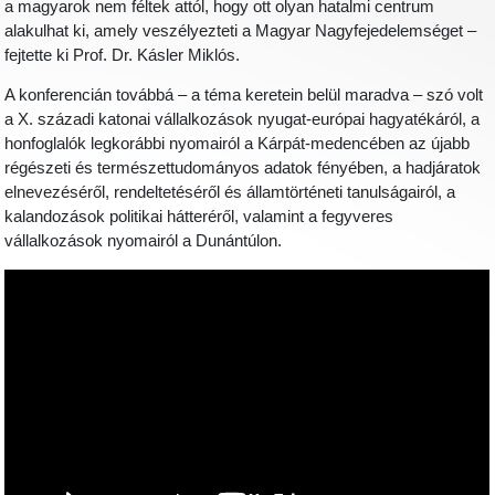
a magyarok nem féltek attól, hogy ott olyan hatalmi centrum
alakulhat ki, amely veszélyezteti a Magyar Nagyfejedelemséget –
fejtette ki Prof. Dr. Kásler Miklós.
A konferencián továbbá – a téma keretein belül maradva – szó volt
a X. századi katonai vállalkozások nyugat-európai hagyatékáról, a
honfoglalók legkorábbi nyomairól a Kárpát-medencében az újabb
régészeti és természettudományos adatok fényében, a hadjáratok
elnevezéséről, rendeltetéséről és államtörténeti tanulságairól, a
kalandozások politikai hátteréről, valamint a fegyveres
vállalkozások nyomairól a Dunántúlon.