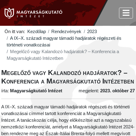
Ön itt van:
Kezdőlap
Rendezvények
2023
A IX–X. századi magyar támadó hadjáratok régészeti és
történeti vonatkozásai
Megelőző vagy Kalandozó hadjáratok? – Konferencia a
Magyarságkutató Intézetben
Megelőző vagy Kalandozó hadjáratok? –
Konferencia a Magyarságkutató Intézetben
írta:
Magyarságkutató Intézet
megjelent:
2023. október 27
A IX–X. századi magyar támadó hadjáratok régészeti és történeti
vonatkozásai címmel tartott konferenciát a Magyarságkutató
Intézet. A tanácskozás célja, hogy előkészítse azt a nagyszabású
nemzetközi konferenciát, amelyet a Magyarságkutató Intézet 2024-
ben rendezne meg az Észak-Itáliai Brenta-folyó mellett megvívott