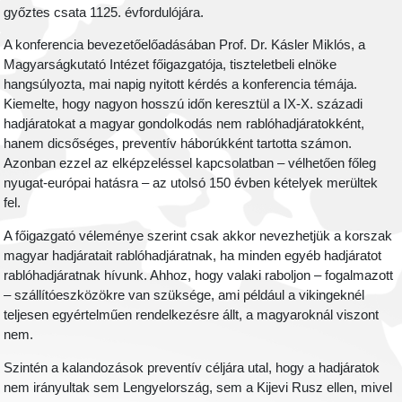
győztes csata 1125. évfordulójára.
A konferencia bevezetőelőadásában Prof. Dr. Kásler Miklós, a
Magyarságkutató Intézet főigazgatója, tiszteletbeli elnöke
hangsúlyozta, mai napig nyitott kérdés a konferencia témája.
Kiemelte, hogy nagyon hosszú időn keresztül a IX-X. századi
hadjáratokat a magyar gondolkodás nem rablóhadjáratokként,
hanem dicsőséges, preventív háborúkként tartotta számon.
Azonban ezzel az elképzeléssel kapcsolatban – vélhetően főleg
nyugat-európai hatásra – az utolsó 150 évben kételyek merültek
fel.
A főigazgató véleménye szerint csak akkor nevezhetjük a korszak
magyar hadjáratait rablóhadjáratnak, ha minden egyéb hadjáratot
rablóhadjáratnak hívunk. Ahhoz, hogy valaki raboljon – fogalmazott
– szállítóeszközökre van szüksége, ami például a vikingeknél
teljesen egyértelműen rendelkezésre állt, a magyaroknál viszont
nem.
Szintén a kalandozások preventív céljára utal, hogy a hadjáratok
nem irányultak sem Lengyelország, sem a Kijevi Rusz ellen, mivel