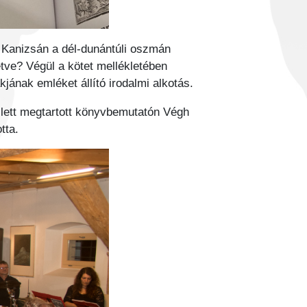
y Kanizsán a dél-dunántúli oszmán
metve? Végül a kötet mellékletében
kjának emléket állító irodalmi alkotás.
lett megtartott könyvbemutatón Végh
tta.