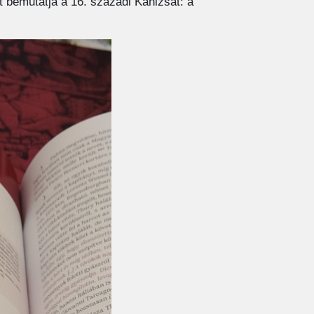
t bemutatja a 16. századi Kanizsát: a