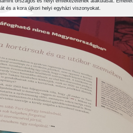
alamint országos és helyi emlékezetének alakulását. Emellet
át és a kora újkori helyi egyházi viszonyokat.