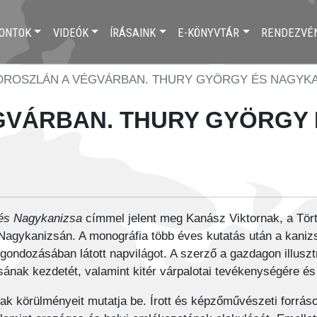
ONTOK
VIDEÓK
ÍRÁSAINK
E-KÖNYVTÁR
RENDEZVÉ
OROSZLÁN A VÉGVÁRBAN. THURY GYÖRGY ÉS NAGYKA
GVÁRBAN. THURY GYÖRGY 
 és Nagykanizsa
címmel jelent meg Kanász Viktornak, a Tör
agykanizsán. A monográfia több éves kutatás után a kanizs
gondozásában látott napvilágot. A szerző a gazdagon illusztr
ásának kezdetét, valamint kitér várpalotai tevékenységére é
nak körülményeit mutatja be. Írott és képzőművészeti forrás