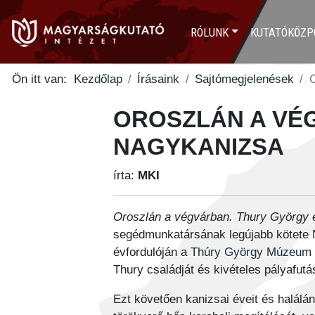
RÓLUNK
KUTATÓKÖZP
Ön itt van:
Kezdőlap
Írásaink
Sajtómegjelenések
OROSZLÁN A VÉ
NAGYKANIZSA
írta:
MKI
Oroszlán a végvárban. Thury György
segédmunkatársának legújabb kötete N
évfordulóján a
Thúry György Múzeum
Thury családját és kivételes pályafut
Ezt követően kanizsai éveit és halálá