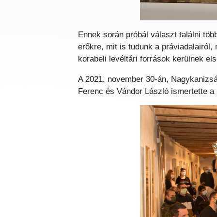
Ennek során próbál választ találni tö
erőkre, mit is tudunk a práviadalairól,
korabeli levéltári források kerülnek el
A 2021. november 30-án, Nagykanizsá
Ferenc és Vándor László ismertette a k