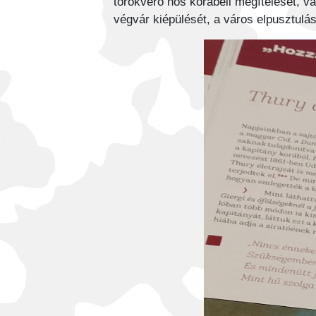
törökverő hős korabeli megítélését, v
végvár kiépülését, a város elpusztulás