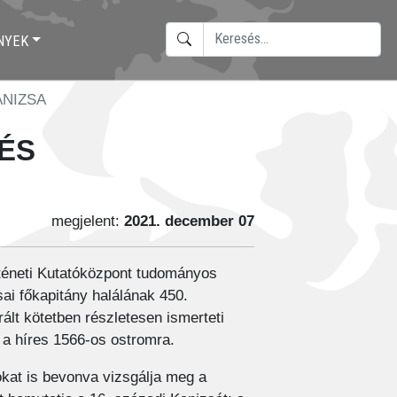
KERESÉS
NYEK
TYPE 2 OR MORE CHARACTERS F
NIZSA
ÉS
megjelent:
2021. december 07
téneti Kutatóközpont tudományos
ai főkapitány halálának 450.
ált kötetben részletesen ismerteti
s a híres 1566-os ostromra.
okat is bevonva vizsgálja meg a