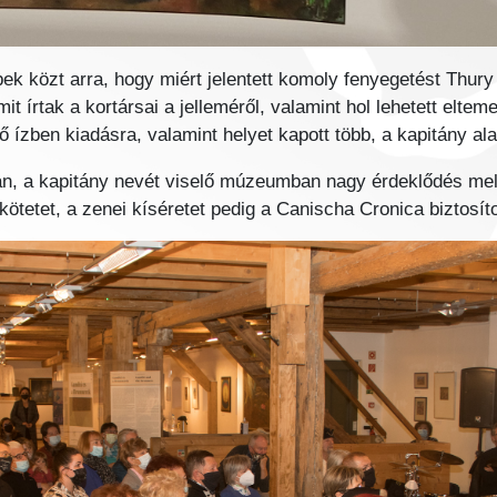
bbek közt arra, hogy miért jelentett komoly fenyegetést Thur
 mit írtak a kortársai a jelleméről, valamint hol lehetett elte
ső ízben kiadásra, valamint helyet kapott több, a kapitány ala
n, a kapitány nevét viselő múzeumban nagy érdeklődés mel
ötetet, a zenei kíséretet pedig a Canischa Cronica biztosíto