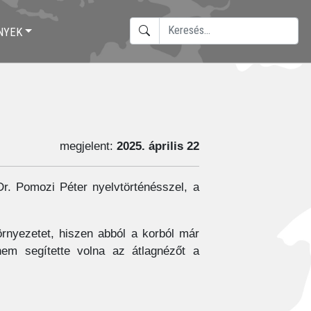
KERESÉS
NYEK
TYPE 2 OR MORE CHARACTERS F
megjelent:
2025. április 22
Dr. Pomozi Péter nyelvtörténésszel, a
örnyezetet, hiszen abból a korból már
em segítette volna az átlagnézőt a