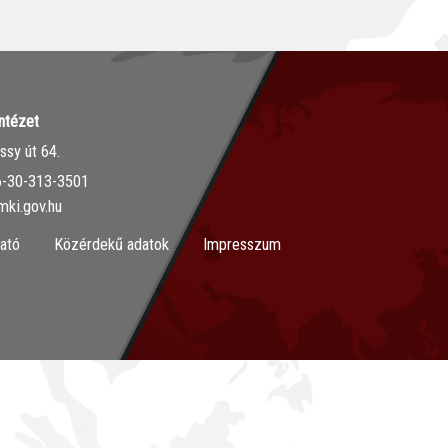
ntézet
sy út 64.
36-30-313-3501
mki.gov.hu
ató
Közérdekű adatok
Impresszum