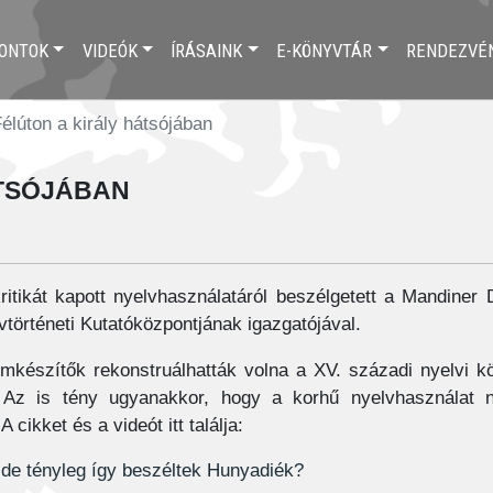
ONTOK
VIDEÓK
ÍRÁSAINK
E-KÖNYVTÁR
RENDEZVÉ
élúton a király hátsójában
tsójában
itikát kapott nyelvhasználatáról beszélgetett a Mandiner 
történeti Kutatóközpontjának igazgatójával.
lmkészítők rekonstruálhatták volna a XV. századi nyelvi k
Az is tény ugyanakkor, hogy a korhű nyelvhasználat n
cikket és a videót itt találja:
, de tényleg így beszéltek Hunyadiék?