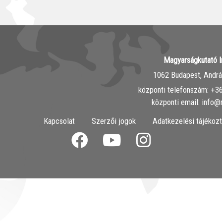
Magyarságkutató I
1062 Budapest, András
központi telefonszám: ‭+
központi email: info@
Kapcsolat
Szerzői jogok
Adatkezelési tájékozt