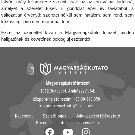
István király felismerése szerint csak az az erő válhat tartóssá,
amelyet a szeretet kísér. E gondolat ezer év távlatából is
változatlan érvényű: szeretet nélkül sem hatalom, sem rend, sem
közösségi jövő nem maradhat fenn.
Ezzel az üzenettel kíván a Magyarságkutató Intézet minden
hallgatónak és követőnek boldog új esztendőt.
Magyarságkutató Intézet
1062 Budapest, Andrássy út 64.
központi telefonszám: ‭+36-30-313-3501
központi email: info@mki.gov.hu
Kapcsolat
Szerzői jogok
Adatkezelési tájékoztató
Közérdekű adatok
Impresszum