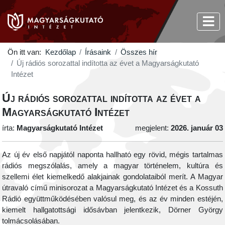
Ön itt van:
Kezdőlap
Írásaink
Összes hír
Új rádiós sorozattal indította az évet a Magyarságkutató
Intézet
Új rádiós sorozattal indította az évet a
Magyarságkutató Intézet
írta:
Magyarságkutató Intézet
megjelent:
2026. január 03
Az új év első napjától naponta hallható egy rövid, mégis tartalmas
rádiós megszólalás, amely a magyar történelem, kultúra és
szellemi élet kiemelkedő alakjainak gondolataiból merít. A Magyar
útravaló című minisorozat a Magyarságkutató Intézet és a Kossuth
Rádió együttműködésében valósul meg, és az év minden estéjén,
kiemelt hallgatottsági idősávban jelentkezik, Dörner György
tolmácsolásában.