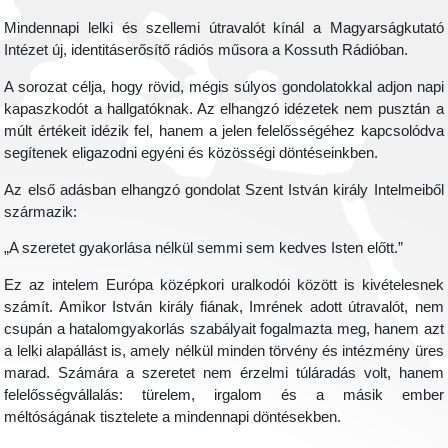
Mindennapi lelki és szellemi útravalót kínál a Magyarságkutató
Intézet új, identitáserősítő rádiós műsora a Kossuth Rádióban.
A sorozat célja, hogy rövid, mégis súlyos gondolatokkal adjon napi
kapaszkodót a hallgatóknak. Az elhangzó idézetek nem pusztán a
múlt értékeit idézik fel, hanem a jelen felelősségéhez kapcsolódva
segítenek eligazodni egyéni és közösségi döntéseinkben.
Az első adásban elhangzó gondolat Szent István király Intelmeiből
származik:
„A szeretet gyakorlása nélkül semmi sem kedves Isten előtt.”
Ez az intelem Európa középkori uralkodói között is kivételesnek
számít. Amikor István király fiának, Imrének adott útravalót, nem
csupán a hatalomgyakorlás szabályait fogalmazta meg, hanem azt
a lelki alapállást is, amely nélkül minden törvény és intézmény üres
marad. Számára a szeretet nem érzelmi túláradás volt, hanem
felelősségvállalás: türelem, irgalom és a másik ember
méltóságának tisztelete a mindennapi döntésekben.