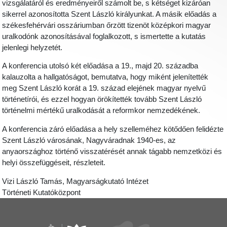
vizsgálatáról és eredményeiről számolt be, s kétséget kizáróan
sikerrel azonosította Szent László királyunkat. A másik előadás a
székesfehérvári osszáriumban őrzött tizenöt középkori magyar
uralkodónk azonosításával foglalkozott, s ismertette a kutatás
jelenlegi helyzetét.
A konferencia utolsó két előadása a 19., majd 20. századba
kalauzolta a hallgatóságot, bemutatva, hogy miként jelenítették
meg Szent László korát a 19. század elejének magyar nyelvű
történetírói, és ezzel hogyan örökítették tovább Szent László
történelmi mértékű uralkodását a reformkor nemzedékének.
A konferencia záró előadása a hely szelleméhez kötődően felidézte
Szent László városának, Nagyváradnak 1940-es, az
anyaországhoz történő visszatérését annak tágabb nemzetközi és
helyi összefüggéseit, részleteit.
Vizi László Tamás, Magyarságkutató Intézet
Történeti Kutatóközpont