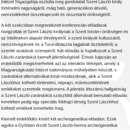
Intézet főigazgatója osztotta meg gondolatait Szent László király
történelmi nagyságáról, máig ható, generációkon átívelő,
nemzedékeket összekapcsoló és összetartó örökségéről.
A két szekcióban megrendezett konferencián előadások
hangzottak el Szent László királynak a Szent István-i örökségen és
az Intelmeken alapuló törvényeiről, a szent királyok kultuszáról,
nemzetségüknek és a Turul-dinasztia tagjainak tiszteletéről, a
szentté avatások szerepéről. Két előadás is foglalkozott a Szent
László-zarándokút kiemelt jelentőségével. Ennek kapcsán az
érdeklődők megismerhették azt az interaktív térképet, amely a
Magyarságkutató Intézet tudományos műhelyében készült, s
zarándokút-alternatívákat kínál mindazoknak, akik a Szent
Lászlóhoz köthető történelmi, néprajzi, művészettörténeti
emlékeket szeretnék megismerni. A jelentős létszámú hallgatóság
a Szent László-zarándokút szászföldi állomásait bemutató előadás
keretében pedig egy speciális földrajzi térség Szent Lászlóhoz
köthető emlékeit ismerhette meg.
Kiemelt érdeklődés kísért két archeogenetikai előadást. Ezek
egyike a Győrben őrzött Szent László-herma archeogenetikai