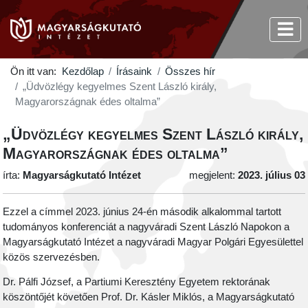
Ön itt van:
Kezdőlap
Írásaink
Összes hír
„Üdvözlégy kegyelmes Szent László király,
Magyarországnak édes oltalma”
„Üdvözlégy kegyelmes Szent László király,
Magyarországnak édes oltalma”
írta:
Magyarságkutató Intézet
megjelent:
2023. július 03
Ezzel a címmel 2023. június 24-én második alkalommal tartott
tudományos konferenciát a nagyváradi Szent László Napokon a
Magyarságkutató Intézet a nagyváradi Magyar Polgári Egyesülettel
közös szervezésben.
Dr. Pálfi József, a Partiumi Keresztény Egyetem rektorának
köszöntőjét követően Prof. Dr. Kásler Miklós, a Magyarságkutató