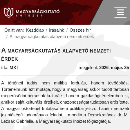
Ön itt van:
Kezdőlap
Írásaink
Összes hír
A magyarságkutatás alapvető nemzeti érdek
A magyarságkutatás alapvető nemzeti
érdek
írta:
MKI
megjelent:
2026. május 25
A történeti tudás nem múltba fordulás, hanem jövőépítés.
Történelmünk azt mutatja, hogy a magyarság akkor tudott tartósan
megerősödni nemcsak kulturális, hanem gazdasági értelemben is,
amikor saját kulturális értékeit, önazonosságát tudatosan erősítette.
A magyar őstörténet kutatása nem politikai jelszó, hanem nemzeti
jelentőségű tudományos feladat – mondta a Demokratának dr. M.
Lezsák Gabriella, a Magyarságkutató Intézet főigazgatója.