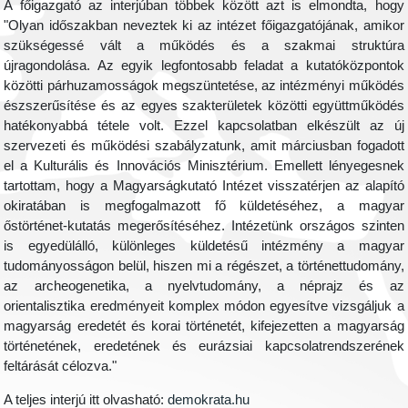
A főigazgató az interjúban többek között azt is elmondta, hogy
"Olyan időszakban neveztek ki az intézet főigazgatójának, amikor
szükségessé vált a működés és a szakmai struktúra
újragondolása. Az egyik legfontosabb feladat a kutatóközpontok
közötti párhuzamosságok megszüntetése, az intézményi működés
észszerűsítése és az egyes szakterületek közötti együttműködés
hatékonyabbá tétele volt. Ezzel kapcsolatban elkészült az új
szervezeti és működési szabályzatunk, amit márciusban fogadott
el a Kulturális és Innovációs Minisztérium. Emellett lényegesnek
tartottam, hogy a Magyarságkutató Intézet visszatérjen az alapító
okiratában is megfogalmazott fő küldetéséhez, a magyar
őstörténet-kutatás megerősítéséhez. Intézetünk országos szinten
is egyedülálló, különleges küldetésű intézmény a magyar
tudományosságon belül, hiszen mi a régészet, a történettudomány,
az archeogenetika, a nyelvtudomány, a néprajz és az
orientalisztika eredményeit komplex módon egyesítve vizsgáljuk a
magyarság eredetét és korai történetét, kifejezetten a magyarság
történetének, eredetének és eurázsiai kapcsolatrendszerének
feltárását célozva."
A teljes interjú itt olvasható:
demokrata.hu