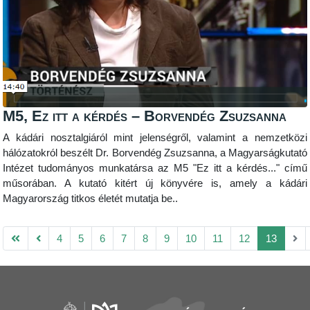
M5, Ez itt a kérdés – Borvendég Zsuzsanna
A kádári nosztalgiáról mint jelenségről, valamint a nemzetközi
hálózatokról beszélt Dr. Borvendég Zsuzsanna, a Magyarságkutató
Intézet tudományos munkatársa az M5 "Ez itt a kérdés..." című
műsorában. A kutató kitért új könyvére is, amely a kádári
Magyarország titkos életét mutatja be..
4
5
6
7
8
9
10
11
12
13