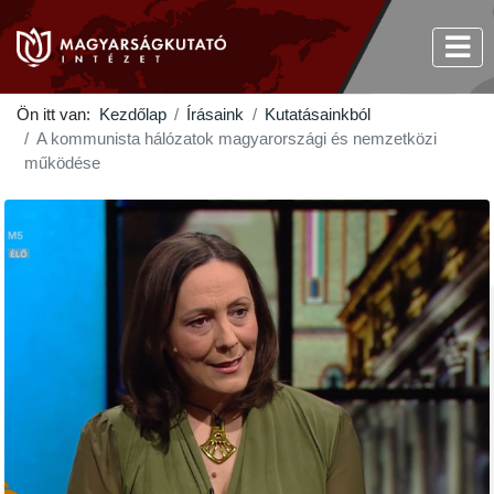
Ön itt van:
Kezdőlap
Írásaink
Kutatásainkból
A kommunista hálózatok magyarországi és nemzetközi
működése