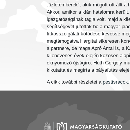
„üzletemberek”, akik mögött ott állt 
Akkor, amikor a klán hatalomra került
igazgatóságának tagja volt, majd a ki
segítségével jutottak be a magyar piac
titkosszolgálati kötődése kevéssé me
megtámogatva Hargitai sikeresen konv
a partnere, de maga Apró Antal is, a 
kilencvenes évek elején közösen alapí
oknyomozó újságíró, Huth Gergely mu
kikutatta és megírta a pályafutás elejé
A cikk további részletei a
pestisracok