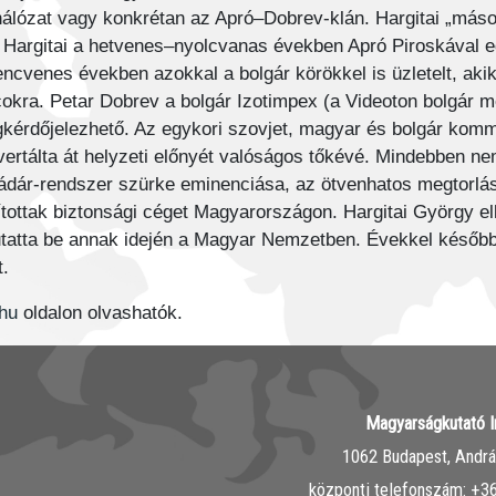
a hálózat vagy konkrétan az Apró–Dobrev-klán. Hargitai „máso
. Hargitai a hetvenes–nyolcvanas években Apró Piroskával 
lencvenes években azokkal a bolgár körökkel is üzletelt, a
okra. Petar Dobrev a bolgár Izotimpex (a Videoton bolgár me
gkérdőjelezhető. Az egykori szovjet, magyar és bolgár komm
ertálta át helyzeti előnyét valóságos tőkévé. Mindebben n
Kádár-rendszer szürke eminenciása, az ötvenhatos megtorláso
tottak biztonsági céget Magyarországon. Hargitai György elké
tatta be annak idején a Magyar Nemzetben. Évekkel későb
t.
.hu
oldalon olvashatók.
Magyarságkutató I
1062 Budapest, András
központi telefonszám: ‭+