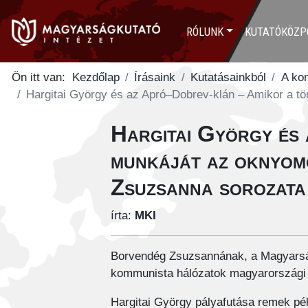
RÓLUNK
KUTATÓKÖZP
Ön itt van:
Kezdőlap
Írásaink
Kutatásainkból
A ko
Hargitai György és az Apró–Dobrev-klán – Amikor a tö
Hargitai György és
munkáját az oknyom
Zsuzsanna sorozata
írta:
MKI
Borvendég Zsuzsannának, a Magyarság
kommunista hálózatok magyarországi 
Hargitai György pályafutása remek péld