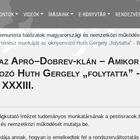
ONTOK
VIDEÓK
ÍRÁSAINK
E-KÖNYVTÁR
RENDEZVÉ
mmunista hálózatok magyarországi és nemzetközi működés
rténész munkáját az oknyomozó Huth Gergely „folytatta” -
 az Apró–Dobrev-klán – Amikor
ozó Huth Gergely „folytatta” 
 XXXIII.
kutató Intézet tudományos munkatársának a pestisracok.h
és nemzetközi működését mutatja be.
ája annak, hogyan is emelkedtek fel a rendszerváltoztatás e