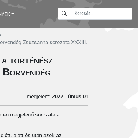
KERESÉS
NYEK
TYPE 2 OR MORE CHARACTERS F
e
 Borvendég Zsuzsanna sorozata XXXIII.
 a történész
- Borvendég
megjelent:
2022. június 01
u-n megjelenő sorozata a
lőtt, alatt és után azok az