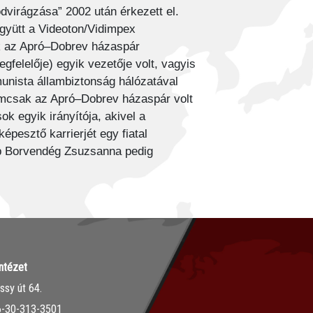
dvirágzása” 2002 után érkezett el.
együtt a Videoton/Vidimpex
kik az Apró–Dobrev házaspár
gfelelője) egyik vezetője volt, vagyis
unista állambiztonság hálózatával
emcsak az Apró–Dobrev házaspár volt
k egyik irányítója, akivel a
pesztő karrierjét egy fiatal
b Borvendég Zsuzsanna pedig
ntézet
sy út 64.
36-30-313-3501