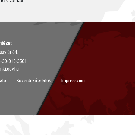
munistáknak.
ntézet
sy út 64.
36-30-313-3501
mki.gov.hu
ató
Közérdekű adatok
Impresszum