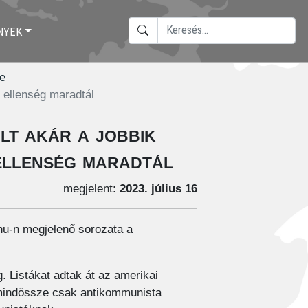
KERESÉS
NYEK
TYPE 2 OR MORE CHARACTERS F
e
g ellenség maradtál
t akár a jobbik
 ellenség maradtál
megjelent:
2023. július 16
u-n megjelenő sorozata a
. Listákat adtak át az amerikai
 mindössze csak antikommunista