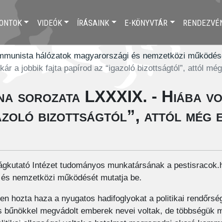
ONTOK
VIDEÓK
ÍRÁSAINK
E-KÖNYVTÁR
RENDEZVÉ
mmunista hálózatok magyarországi és nemzetközi működés
 a jobbik fajta papírod az “igazoló bizottságtól”, attól mé
a sorozata LXXXIX. - Hiába vol
gazoló bizottságtól”, attól még
kutató Intézet tudományos munkatársának a pestisracok.h
és nemzetközi működését mutatja be.
en hozta haza a nyugatos hadifoglyokat a politikai rendőrség
ús bűnökkel megvádolt emberek nevei voltak, de többségük