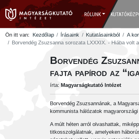
RÓLUNK
KUTATÓKÖZP
Ön itt van:
Kezdőlap
Írásaink
Kutatásainkból
A ko
Borvendég Zsuzsanna sorozata LXXXIX. - Hiába volt akár
Borvendég Zsuzsann
fajta papírod az “i
írta:
Magyarságkutató Intézet
Borvendég Zsuzsannának, a Magyarság
kommunista hálózatok magyarországi 
A múlt héten arról olvashattak, miképp
titkosszolgálatnak, amelyeken hábor