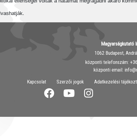
politikai ellenségei voltak a hatalmat megragadni akaró kom
lvashatják.
Magyarságkutató I
1062 Budapest, András
központi telefonszám: ‭+
központi email: info@
Kapcsolat
Szerzői jogok
Adatkezelési tájékozt