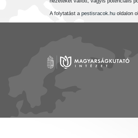
nézeteket vallott, vagyis potenciális 
A folytatást a
pestisracok.hu
oldalon o