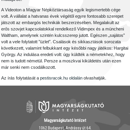
A Videoton a Magyar Népköztársaság egyik legismertebb cége
volt. A vállalat a hatvanas évek végétől egyre fontosabb szerepet
játszott az embargós technikák beszerzésében. Megalakult az
erős szovjet kapcsolatokkal rendelkező Vidimpex és a müncheni
Waltham, amelynek szintén kulcsszerep jutott. Egészen „sajátos”
volt a vele folytatott ”üzlet”. Csalások és sikkasztások sorozata
következett, valamint felbukkant egy későbbi nagy játékos: Hargitai
György. Az indulása eredeti volt: úgy küldték a németekhez, hogy
nem is tudott németül. Persze a moszkvai kiküldetés után ezen
már senki nem csodálkozott.
Az írás folytatását a
pestisracok.hu oldalán
olvashatják.
Magyarságkutató Intézet
1062 Budapest, Andrássy út 64.