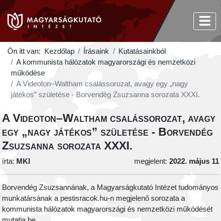
Ön itt van:
Kezdőlap
Írásaink
Kutatásainkból
A kommunista hálózatok magyarországi és nemzetközi
működése
A Videoton–Waltham csalássorozat, avagy egy „nagy
játékos” születése - Borvendég Zsuzsanna sorozata XXXI.
A Videoton–Waltham csalássorozat, avagy
egy „nagy játékos” születése - Borvendég
Zsuzsanna sorozata XXXI.
írta:
MKI
megjelent:
2022. május 11
Borvendég Zsuzsannának, a Magyarságkutató Intézet tudományos
munkatársának a pestisracok.hu-n megjelenő sorozata a
kommunista hálózatok magyarországi és nemzetközi működését
mutatja be.