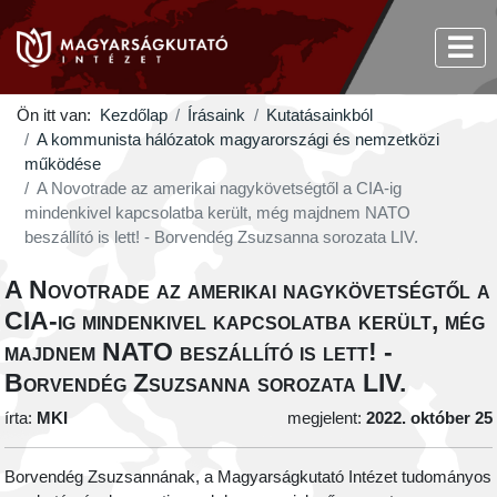
Ön itt van:
Kezdőlap
Írásaink
Kutatásainkból
A kommunista hálózatok magyarországi és nemzetközi
működése
A Novotrade az amerikai nagykövetségtől a CIA-ig
mindenkivel kapcsolatba került, még majdnem NATO
beszállító is lett! - Borvendég Zsuzsanna sorozata LIV.
A Novotrade az amerikai nagykövetségtől a
CIA-ig mindenkivel kapcsolatba került, még
majdnem NATO beszállító is lett! -
Borvendég Zsuzsanna sorozata LIV.
írta:
MKI
megjelent:
2022. október 25
Borvendég Zsuzsannának, a Magyarságkutató Intézet tudományos