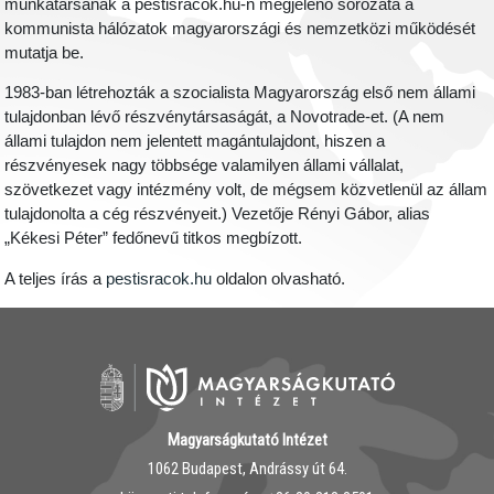
munkatársának a pestisracok.hu-n megjelenő sorozata a
kommunista hálózatok magyarországi és nemzetközi működését
mutatja be.
1983-ban létrehozták a szocialista Magyarország első nem állami
tulajdonban lévő részvénytársaságát, a Novotrade-et. (A nem
állami tulajdon nem jelentett magántulajdont, hiszen a
részvényesek nagy többsége valamilyen állami vállalat,
szövetkezet vagy intézmény volt, de mégsem közvetlenül az állam
tulajdonolta a cég részvényeit.) Vezetője Rényi Gábor, alias
„Kékesi Péter” fedőnevű titkos megbízott.
A teljes írás a
pestisracok.hu
oldalon olvasható.
Magyarságkutató Intézet
1062 Budapest, Andrássy út 64.