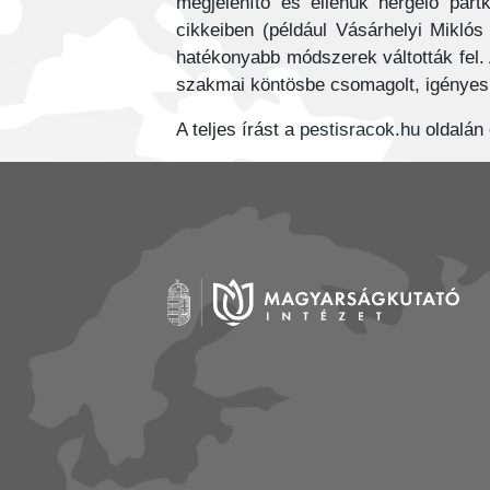
megjelenítő és ellenük hergelő pár
cikkeiben (például Vásárhelyi Miklós 
hatékonyabb módszerek váltották fel. 
szakmai köntösbe csomagolt, igényes
A teljes írást a
pestisracok.hu
oldalán 