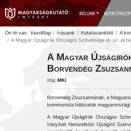
RÓLUNK
KUTATÓKÖZP
Ön itt van:
Kezdőlap
Írásaink
Kutatásainkból
A ko
A Magyar Újságírók Országos Szövetsége és az „érzé
A Magyar Újságírók
Borvendég Zsuzsan
írta:
MKI
Borvendég Zsuzsannának, a Magyarság
kommunista hálózatok magyarországi 
A Magyar Újságírók Országos Szövet
irányított Nemzetközi Újságíró Szerv