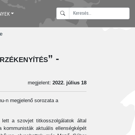
KERESÉS
NYEK
TYPE 2 OR MORE CHARACTERS F
e
zékenyítés” -
megjelent:
2022. július 18
u-n megjelenő sorozata a
t a szovjet titkosszolgálatok által
 a kommunisták aktuális ellenségképét