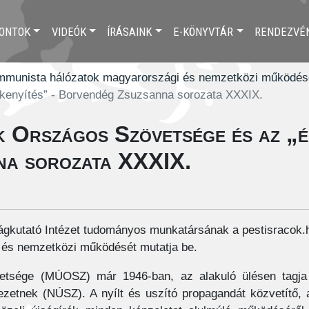
ONTOK
VIDEÓK
ÍRÁSAINK
E-KÖNYVTÁR
RENDEZVÉ
mmunista hálózatok magyarországi és nemzetközi működés
kenyítés” - Borvendég Zsuzsanna sorozata XXXIX.
 Országos Szövetsége és az „ér
na sorozata XXXIX.
kutató Intézet tudományos munkatársának a pestisracok.h
és nemzetközi működését mutatja be.
sége (MÚOSZ) már 1946-ban, az alakuló ülésen tagja let
ezetnek (NÚSZ). A nyílt és uszító propagandát közvetítő,