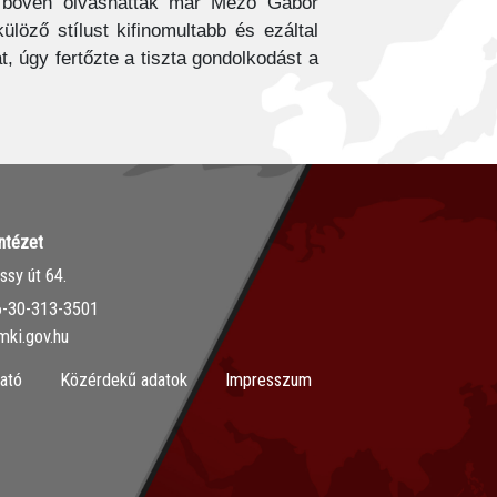
ől bőven olvashattak már Mező Gábor
ülöző stílust kifinomultabb és ezáltal
, úgy fertőzte a tiszta gondolkodást a
ntézet
sy út 64.
36-30-313-3501
mki.gov.hu
ató
Közérdekű adatok
Impresszum