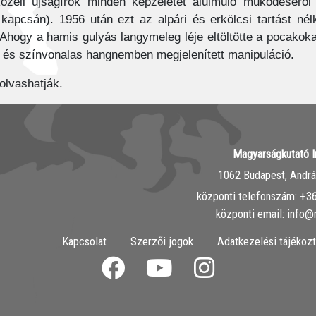
tközeli újságírók minden képzeletet alulmúló működésér
kapcsán). 1956 után ezt az alpári és erkölcsi tartást nélk
Ahogy a hamis gulyás langymeleg léje eltöltötte a pocakokat
 és színvonalas hangnemben megjelenített manipuláció.
olvashatják.
Magyarságkutató I
1062 Budapest, András
központi telefonszám: ‭+
központi email: info@
Kapcsolat
Szerzői jogok
Adatkezelési tájékozt