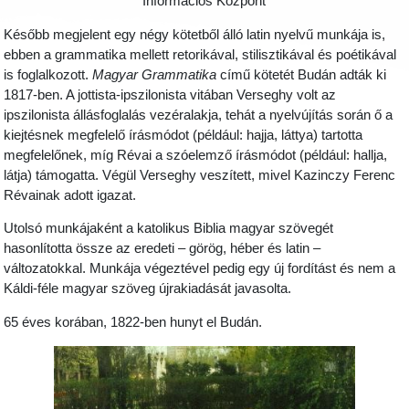
Információs Központ
Később megjelent egy négy kötetből álló latin nyelvű munkája is,
ebben a grammatika mellett retorikával, stilisztikával és poétikával
is foglalkozott.
Magyar Grammatika
című kötetét Budán adták ki
1817-ben. A jottista-ipszilonista vitában Verseghy volt az
ipszilonista állásfoglalás vezéralakja, tehát a nyelvújítás során ő a
kiejtésnek megfelelő írásmódot (például: hajja, láttya) tartotta
megfelelőnek, míg Révai a szóelemző írásmódot (például: hallja,
látja) támogatta. Végül Verseghy veszített, mivel Kazinczy Ferenc
Révainak adott igazat.
Utolsó munkájaként a katolikus Biblia magyar szövegét
hasonlította össze az eredeti – görög, héber és latin –
változatokkal. Munkája végeztével pedig egy új fordítást és nem a
Káldi-féle magyar szöveg újrakiadását javasolta.
65 éves korában, 1822-ben hunyt el Budán.