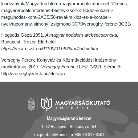
kiadvanyok/MagyarIrodalom-magyar-irodalomtortenet-1/kepes-
magyar-irodalomtortenet-beothy-zsolt-3180/az-irodalmi-
megujhodas-kora-3AC5/50-revai-miklos-es-a-korabeli-
nyelvtudomany-simonyi-zsigmond-3C70/verseghy-ferenc-3CB1/
Hegedűs Géza 1991.
A magyar irodalom arcképcsarnoka.
Budapest: Trezor. Elérhető:
https://mek.oszk.hu/01100/01149/html/index.htm
Verseghy Ferenc Könyvtár és Közművelődési Intézmény
munkatársai. 2017.
Verseghy Ferenc (1757-1822).
Elérhető:
http://verseghy.vfmk.hu/eletrajz/
Magyarságkutató Intézet
1062 Budapest, Andrássy út 64.
központi telefonszám: ‭+36-30-313-3501