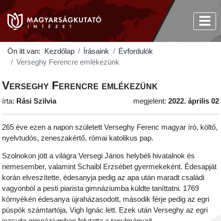
Ön itt van:
Kezdőlap
Írásaink
Évfordulók
Verseghy Ferencre emlékezünk
Verseghy Ferencre emlékezünk
írta:
Rási Szilvia
megjelent:
2022. április 02
265 éve ezen a napon született Verseghy Ferenc magyar író, költő,
nyelvtudós, zeneszakértő, római katolikus pap.
Szolnokon jött a világra Versegi János helybéli hivatalnok és
nemesember, valamint Schaibl Erzsébet gyermekeként. Édesapját
korán elveszítette, édesanyja pedig az apa után maradt családi
vagyonból a pesti piarista gimnáziumba küldte taníttatni. 1769
környékén édesanya újraházasodott, második férje pedig az egri
püspök számtartója, Vigh Ignác lett. Ezek után Verseghy az egri