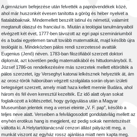
A gimnázium befejezése után felvették a papnövendékek közé,
ahol már huszonkét évesen tanította a görög és héber nyelvet a
fiatalabbaknak. Mindemellett beszélt latinul és németül, valamint
megtanult olaszul és franciául is. Miután a teológiai tanulmányaiból
elvégzett két évet, 1777-ben távozott az egri papi szemináriumból
és a budai egyetemen tanult tovább matematikát, majd később újra
teológiát is. Mindeközben pálos rendi szerzetessé avatták
Eugenius (Jenő) néven. 1783-ban filozófiából szerzett doktori
diplomát, azt követően pedig matematikából és hittudományból. II.
József 1786-os rendelkezésére más szerzetek mellett eltörölték a
pálos szerzetet, így Verseghyt katonai lelkésznek helyezték át, ám
az orosz-török háborúban végzett szolgálata során olyan ízületi
betegséget szerzett, amely miatt haza kellett mennie Budára, ahol
három és fél éven keresztül kezelték. Ez idő alatt olyan sokat
foglalkozott a költészettel, hogy gyógyulása után a Magyar
Museumban jelentek meg a versei eleinte „V. F. pap”, később a
teljes neve alatt. Verseiben a felvilágosodott gondolatvilág mellett az
enyhén erotikus hang is megjelent, ez pedig sokak nemtetszését
váltotta ki. A Helytartótanácsnál cenzori állást pályázott meg, a
munkát viszont az egyház rossz ajánlása miatt nem kapta meg.