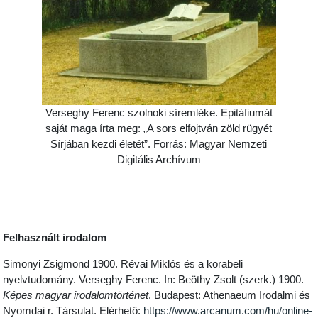
Verseghy Ferenc szolnoki síremléke. Epitáfiumát
saját maga írta meg: „A sors elfojtván zöld rügyét
Sírjában kezdi életét”. Forrás: Magyar Nemzeti
Digitális Archívum
Felhasznált irodalom
Simonyi Zsigmond 1900. Révai Miklós és a korabeli
nyelvtudomány. Verseghy Ferenc. In: Beöthy Zsolt (szerk.) 1900.
Képes magyar irodalomtörténet
. Budapest: Athenaeum Irodalmi és
Nyomdai r. Társulat. Elérhető:
https://www.arcanum.com/hu/online-