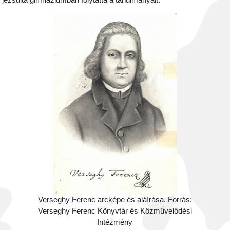
jezsuita gimnáziumban folytatta a tanulmányait.
Verseghy Ferenc arcképe és aláírása. Forrás:
Verseghy Ferenc Könyvtár és Közművelődési
Intézmény