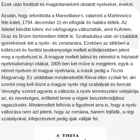
Ezek után fordított és magántanárként oktatott nyelveket, éneket.
Azután, hogy lefordította a Marseillaise-t, valamint a Martinovics-
féle kátét, 1794. december 11-én elfogták és halálra ítélték. Az
ítéletet később kilenc évi várfogságra változtatták, amit Kufstein,
Graz és Brünn börtöneiben töltött le. Szabadulása után úri családok
gyerekeinek lett a nyelv- és zenetanára. Ezekben az időkben a
költészeti és fordítói tevékenysége mellett erőteljesebben jelent
meg a nyelvészet is. A magyar mellett latinul és németül is folytatott
nyelvtudományi vitákat. 1805-ben két műve is megjelent, egyik a
német nyelven írt magyar nyelvtana, a másik pedig a
Tiszta
Magyarság.
Ez utóbbiban mindenekelőtt Révai ellen szólalt fel, aki
szerint meg kell őrizni a magyar nyelv régi szabályait és formáit.
Verseghy szerint ugyanis a változás a nyelv természetes velejárója
az, és nevetséges, erőltetett lenne a régiek beszédmódjához
ragaszkodni. Mindemellett felhívta a figyelmet arra is, hogy a nyelv
változása nem azt jelenti, hogy az romlana, hanem fejlődik, a régi
szabályokat, kifejezéseket pedig újak váltják fel.