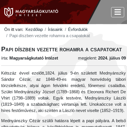
Ön itt van:
Kezdőlap
Írásaink
Évfordulók
Papi díszben vezette rohamra a csapatokat
Papi díszben vezette rohamra a csapatokat
írta:
Magyarságkutató Intézet
megjelent:
2024. július 09
Kétszáz évvel ezelőtt,1824. július 9-én született Mednyánszky
Sándor Cézár, az 1848-49-es magyar honvédség tábori
törzslelkésze, atyai ágon felvidéki eredetű, főnemesi családba.
Szülei Mednyánszky József (1789–1868) és Eleonora Richert De
Vhirt (1798–1889) voltak. Egyik testvére, Mednyánszky László
(1819–1849) a szabadságharc vértanúja lett. Unokaöccse volt a
híres festőművész, aki szintén a László nevet viselte (1852–1919).
Mednyánszky Cézár szülői hatásra lépett a papi pályára. A belső