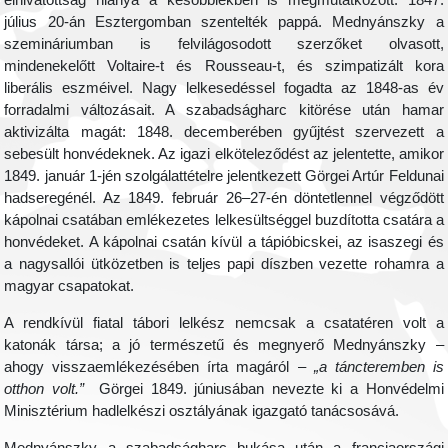
elhivatottság hiánya a későbbiekben is megmutatkozott. 1847.
július 20-án Esztergomban szentelték pappá. Mednyánszky a
szemináriumban is felvilágosodott szerzőket olvasott,
mindenekelőtt Voltaire-t és Rousseau-t, és szimpatizált kora
liberális eszméivel. Nagy lelkesedéssel fogadta az 1848-as év
forradalmi változásait. A szabadságharc kitörése után hamar
aktivizálta magát: 1848. decemberében gyűjtést szervezett a
sebesült honvédeknek. Az igazi elköteleződést az jelentette, amikor
1849. január 1-jén szolgálattételre jelentkezett Görgei Artúr Feldunai
hadseregénél. Az 1849. február 26–27-én döntetlennel végződött
kápolnai csatában emlékezetes lelkesültséggel buzdította csatára a
honvédeket. A kápolnai csatán kívül a tápióbicskei, az isaszegi és
a nagysallói ütközetben is teljes papi díszben vezette rohamra a
magyar csapatokat.
A rendkívül fiatal tábori lelkész nemcsak a csatatéren volt a
katonák társa; a jó természetű és megnyerő Mednyánszky –
ahogy visszaemlékezésében írta magáról –
„a táncteremben is
otthon volt.”
Görgei 1849. júniusában nevezte ki a Honvédelmi
Minisztérium hadlelkészi osztályának igazgató tanácsosává.
Mednyánszky a szabadságharc bukása után a franciaországi