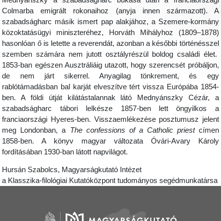
Colmarba emigrált rokonaihoz (anyja innen származott). A
szabadságharc másik ismert pap alakjához, a Szemere-kormány
közoktatásügyi miniszteréhez, Horváth Mihályhoz (1809–1878)
hasonlóan ő is letette a reverendát, azonban a későbbi történésszel
szemben számára nem jutott osztályrészül boldog családi élet.
1853-ban egészen Ausztráliáig utazott, hogy szerencsét próbáljon,
de nem járt sikerrel. Anyagilag tönkrement, és egy
rablótámadásban bal karját elveszítve tért vissza Európába 1854-
ben. A földi útját kilátástalannak látó Mednyánszky Cézár, a
szabadságharc tábori lelkésze 1857-ben lett öngyilkos a
franciaországi Hyeres-ben. Visszaemlékezése posztumusz jelent
meg Londonban, a
The confessions of a Catholic priest
címen
1858-ben. A könyv magyar változata Óvári-Avary Károly
fordításában 1930-ban látott napvilágot.
Hursán Szabolcs, Magyarságkutató Intézet
a Klasszika-filológiai Kutatóközpont tudományos segédmunkatársa