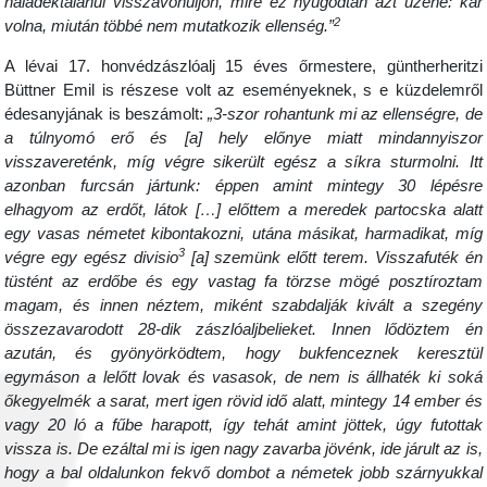
haladéktalanul visszavonuljon, mire ez nyugodtan azt üzené: kár
2
volna, miután többé nem mutatkozik ellenség.”
A lévai 17. honvédzászlóalj 15 éves őrmestere, güntherheritzi
Büttner Emil is részese volt az eseményeknek, s e küzdelemről
édesanyjának is beszámolt:
„3-szor rohantunk mi az ellenségre, de
a túlnyomó erő és [a] hely előnye miatt mindannyiszor
visszavereténk, míg végre sikerült egész a síkra sturmolni. Itt
azonban furcsán jártunk: éppen amint mintegy 30 lépésre
elhagyom az erdőt, látok […] előttem a meredek partocska alatt
egy vasas németet kibontakozni, utána másikat, harmadikat, míg
3
végre egy egész divisio
[a] szemünk előtt terem. Visszafuték én
tüstént az erdőbe és egy vastag fa törzse mögé posztíroztam
magam, és innen néztem, miként szabdalják kivált a szegény
összezavarodott 28-dik zászlóaljbelieket. Innen lődöztem én
azután, és gyönyörködtem, hogy bukfenceznek keresztül
egymáson a lelőtt lovak és vasasok, de nem is állhaték ki soká
őkegyelmék a sarat, mert igen rövid idő alatt, mintegy 14 ember és
vagy 20 ló a fűbe harapott, így tehát amint jöttek, úgy futottak
vissza is. De ezáltal mi is igen nagy zavarba jövénk, ide járult az is,
hogy a bal oldalunkon fekvő dombot a németek jobb szárnyukkal