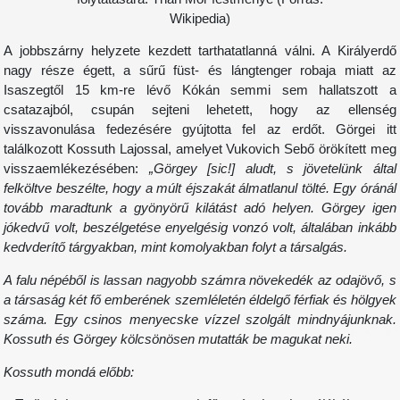
Wikipedia)
A jobbszárny helyzete kezdett tarthatatlanná válni. A Királyerdő
nagy része égett, a sűrű füst- és lángtenger robaja miatt az
Isaszegtől 15 km-re lévő Kókán semmi sem hallatszott a
csatazajból, csupán sejteni lehetett, hogy az ellenség
visszavonulása fedezésére gyújtotta fel az erdőt. Görgei itt
találkozott Kossuth Lajossal, amelyet Vukovich Sebő örökített meg
visszaemlékezésében:
„Görgey [sic!] aludt, s jövetelünk által
felköltve beszélte, hogy a múlt éjszakát álmatlanul tölté. Egy óránál
tovább maradtunk a gyönyörű kilátást adó helyen. Görgey igen
jókedvű volt, beszélgetése enyelgésig vonzó volt, általában inkább
kedvderítő tárgyakban, mint komolyakban folyt a társalgás.
A falu népéből is lassan nagyobb számra növekedék az odajövő, s
a társaság két fő emberének szemléletén éldelgő férfiak és hölgyek
száma. Egy csinos menyecske vízzel szolgált mindnyájunknak.
Kossuth és Görgey kölcsönösen mutatták be magukat neki.
Kossuth mondá előbb: