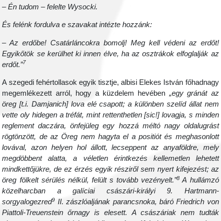
– Én tudom – felelte Wysocki.
És felénk fordulva e szavakat intézte hozzánk:
– Az erdőbe! Csatárláncokra bomolj! Meg kell védeni az erdőt!
Egyikőtök se kerülhet ki innen élve, ha az osztrákok elfoglalják az
7
erdőt.”
A szegedi fehértollasok egyik tisztje, albisi Elekes István főhadnagy
megemlékezett arról, hogy a küzdelem hevében
„egy gránát az
öreg [t.i. Damjanich] lova elé csapott; a különben szelíd állat nem
vette oly hidegen a tréfát, mint rettenthetlen [sic!] lovagja, s minden
reglement daczára, önfejüleg egy hozzá méltó nagy oldalugrást
rögtönzött, de az Öreg nem hagyta el a positiót és meghasonlott
lovával, azon helyen hol állott, lecseppent az anyaföldre, mely
megdöbbent alatta, a véletlen érintkezés kellemetlen lehetett
mindkettőjükre, de ez érzés egyik résziről sem nyert kifejezést; az
8
öreg fölkelt sérülés nélkül, felült s tovább vezényelt.”
A hullámzó
közelharcban a galíciai császári-királyi 9. Hartmann-
9
sorgyalogezred
II. zászlóaljának parancsnoka, báró Friedrich von
Piattoli-Treuenstein őrnagy is elesett. A császáriak nem tudták