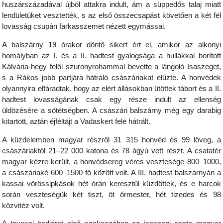
huszárszázadával újból attakra indult, ám a süppedős talaj miatt
lendületüket vesztették, s az első összecsapást követően a két fél
lovasság csupán farkasszemet nézett egymással.
A balszárny 19 órakor döntő sikert ért el, amikor az alkonyi
homályban az I. és a II. hadtest gyalogsága a hullákkal borított
Kálvária-hegy felől szuronyrohammal bevette a lángoló Isaszeget,
s a Rákos jobb partjára hátráló császáriakat elűzte. A honvédek
olyannyira elfáradtak, hogy az elért állásokban ütöttek tábort és a II.
hadtest lovasságának csak egy része indult az ellenség
üldözésére a sötétségben. A császári balszárny még egy darabig
kitartott, aztán éjféltájt a Vadaskert felé hátrált.
A küzdelemben magyar részről 31 315 honvéd és 99 löveg, a
császáriaktól 21–22 000 katona és 78 ágyú vett részt. A csatatér
magyar kézre került, a honvédsereg véres vesztesége 800–1000,
a császáriaké 600–1500 fő között volt. A III. hadtest balszárnyán a
kassai vörössipkások hét órán keresztül küzdöttek, és e harcok
során veszteségük két tiszt, öt őrmester, hét tizedes és 98
közvitéz volt.