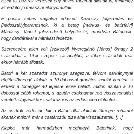
Ezek az osztrák vértesek egy heves rohamát állották ki, minthogy
az erdőtől jó messzire előnyomultak.
E pontra sebes vágtatva érkezett Kazinczy [al]ezredes és
[hadosztály]parancsnok, ki a beteg [márkus- és batizfalvi]
Máriássy Jánost [alezredest] helyettesité, mondván Bátorinak,
hogy dandárával a hátrálást fedezze.
Szerencsére jelen volt [szikszói] Nyeregjártó [János] őrnagy 2
századdal a 19-ik szepesi zászlóaljból, a többi századok már
ekkor hátrább állottak.
Bátori a két századot szuronyt szegezve, felvont sárkánynyal
rögtön tömeggé alakitá, a 10 dobossal gránátos indulót veretett, s
ekként a tömeggel 40 lépésre előre haladt, midőn azután a 10
dobossal előbb rohamot, s azután csakhamar reá visszavonulást
veretett. Ugyanakkor csatározói is az erdőszélen előtüntek.
Az osztrák vértesek, kik a Bátori által alakitott tömegre rohamot
akartak intézni, már a csatározók tüze által visszaüzettek. […]
Klapka már harmadizben meghagyá Bátorinak, hogy