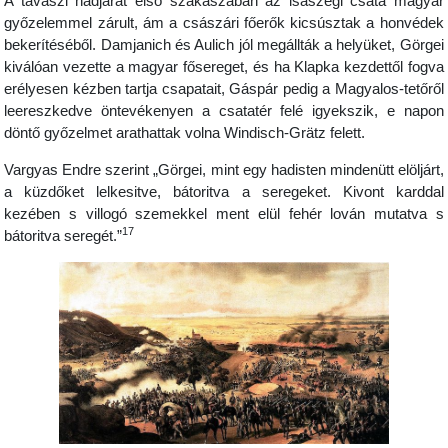
A tavaszi hadjárat első szakaszában az isaszegi csata magyar
győzelemmel zárult, ám a császári főerők kicsúsztak a honvédek
bekerítéséből. Damjanich és Aulich jól megállták a helyüket, Görgei
kiválóan vezette a magyar fősereget, és ha Klapka kezdettől fogva
erélyesen kézben tartja csapatait, Gáspár pedig a Magyalos-tetőről
leereszkedve öntevékenyen a csatatér felé igyekszik, e napon
döntő győzelmet arathattak volna Windisch-Grätz felett.
Vargyas Endre szerint „Görgei, mint egy hadisten mindenütt elöljárt,
a küzdőket lelkesitve, bátoritva a seregeket. Kivont karddal
kezében s villogó szemekkel ment elül fehér lován mutatva s
17
bátoritva seregét.”