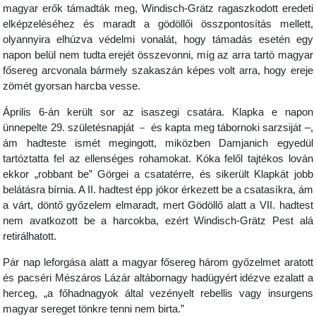
magyar erők támadták meg, Windisch-Grätz ragaszkodott eredeti
elképzeléséhez és maradt a gödöllői összpontosítás mellett,
olyannyira elhúzva védelmi vonalát, hogy támadás esetén egy
napon belül nem tudta erejét összevonni, míg az arra tartó magyar
fősereg arcvonala bármely szakaszán képes volt arra, hogy ereje
zömét gyorsan harcba vesse.
Április 6-án került sor az isaszegi csatára. Klapka e napon
ünnepelte 29. születésnapját － és kapta meg tábornoki sarzsiját –,
ám hadteste ismét megingott, miközben Damjanich egyedül
tartóztatta fel az ellenséges rohamokat. Kóka felől tajtékos lován
ekkor „robbant be” Görgei a csatatérre, és sikerült Klapkát jobb
belátásra bírnia. A II. hadtest épp jókor érkezett be a csatasíkra, ám
a várt, döntő győzelem elmaradt, mert Gödöllő alatt a VII. hadtest
nem avatkozott be a harcokba, ezért Windisch-Grätz Pest alá
retirálhatott.
Pár nap leforgása alatt a magyar fősereg három győzelmet aratott
és pacséri Mészáros Lázár altábornagy hadügyért idézve ezalatt a
herceg, „a főhadnagyok által vezényelt rebellis vagy insurgens
magyar sereget tönkre tenni nem birta.”