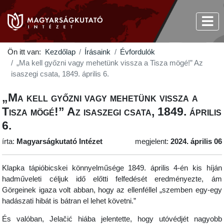
Ön itt van:
Kezdőlap
Írásaink
Évfordulók
„Ma kell győzni vagy mehetünk vissza a Tisza mögé!” Az
isaszegi csata, 1849. április 6.
„Ma kell győzni vagy mehetünk vissza a
Tisza mögé!” Az isaszegi csata, 1849. április
6.
írta:
Magyarságkutató Intézet
megjelent:
2024. április 06
Klapka tápióbicskei könnyelműsége 1849. április 4-én kis híján
hadműveleti céljuk idő előtti felfedését eredményezte, ám
Görgeinek igaza volt abban, hogy az ellenféllel „szemben egy-egy
hadászati hibát is bátran el lehet követni.”
És valóban, Jelačić hiába jelentette, hogy utóvédjét nagyobb