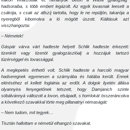
hadsoraiba, s több embert legázolt. Az egyik lovasnak leesett a
csákója, s csak az állszíj tartotta, hogy le ne repüljön, takarója a
nyeregből kibomolva a ló mögött úszott. Kiáltásuk azt
visszhangozta:
– Németek!
Gáspár várva várt hadteste helyett Schlik hadteste érkezett:
tizenkét vagy tizenöt gyalogzászlóalj a hozzájuk tartozó
tüzérséggel és lovassággal.
A meglepetés érthető volt. Schlik hadteste a harcoló magyar
hadseregnek egyenesen a szárnyába és hátába került. Ennek
eléréséhez el kellett foglalnia az erdőt. A dolgok ilyetén állása
olyannyira fenyegetőnek tetszett, hogy Damjanich szinte
sóbálvánnyá változott a lovon, elsápadt, s homlokát összeráncolva
a következő szavakkal törte meg pillanatnyi némaságát:
– Nem tudom, mit tegyek…
Tisztán hallottam e németül elhangzó szavakat.