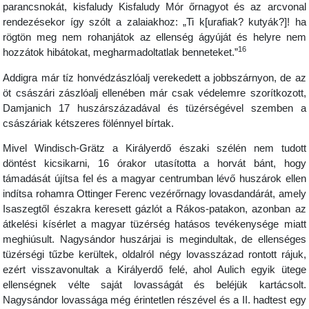
parancsnokát, kisfaludy Kisfaludy Mór őrnagyot és az arcvonal
rendezésekor így szólt a zalaiakhoz: „Ti k[urafiak? kutyák?]! ha
rögtön meg nem rohanjátok az ellenség ágyúját és helyre nem
16
hozzátok hibátokat, megharmadoltatlak benneteket.”
Addigra már tíz honvédzászlóalj verekedett a jobbszárnyon, de az
öt császári zászlóalj ellenében már csak védelemre szorítkozott,
Damjanich 17 huszárszázadával és tüzérségével szemben a
császáriak kétszeres fölénnyel bírtak.
Mivel Windisch-Grätz a Királyerdő északi szélén nem tudott
döntést kicsikarni, 16 órakor utasította a horvát bánt, hogy
támadását újítsa fel és a magyar centrumban lévő huszárok ellen
indítsa rohamra Ottinger Ferenc vezérőrnagy lovasdandárát, amely
Isaszegtől északra keresett gázlót a Rákos-patakon, azonban az
átkelési kísérlet a magyar tüzérség hatásos tevékenysége miatt
meghiúsult. Nagysándor huszárjai is megindultak, de ellenséges
tüzérségi tűzbe kerültek, oldalról négy lovasszázad rontott rájuk,
ezért visszavonultak a Királyerdő felé, ahol Aulich egyik ütege
ellenségnek vélte saját lovasságát és beléjük kartácsolt.
Nagysándor lovassága még érintetlen részével és a II. hadtest egy