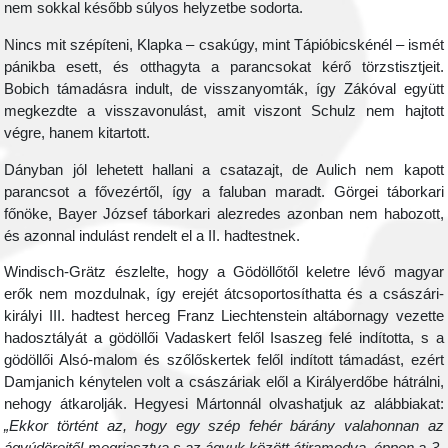
nem sokkal később súlyos helyzetbe sodorta.
Nincs mit szépíteni, Klapka – csakúgy, mint Tápióbicskénél – ismét
pánikba esett, és otthagyta a parancsokat kérő törzstisztjeit.
Bobich támadásra indult, de visszanyomták, így Zákóval együtt
megkezdte a visszavonulást, amit viszont Schulz nem hajtott
végre, hanem kitartott.
Dányban jól lehetett hallani a csatazajt, de Aulich nem kapott
parancsot a fővezértől, így a faluban maradt. Görgei táborkari
főnöke, Bayer József táborkari alezredes azonban nem habozott,
és azonnal indulást rendelt el a II. hadtestnek.
Windisch-Grätz észlelte, hogy a Gödöllőtől keletre lévő magyar
erők nem mozdulnak, így erejét átcsoportosíthatta és a császári-
királyi III. hadtest herceg Franz Liechtenstein altábornagy vezette
hadosztályát a gödöllői Vadaskert felől Isaszeg felé indította, s a
gödöllői Alsó-malom és szőlőskertek felől indított támadást, ezért
Damjanich kénytelen volt a császáriak elől a Királyerdőbe hátrálni,
nehogy átkarolják. Hegyesi Mártonnál olvashatjuk az alábbiakat:
„Ekkor történt az, hogy egy szép fehér bárány valahonnan az