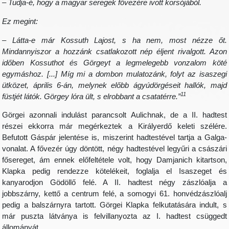
– Tudja-é, hogy a magyar seregek fővezére ivott korsójából.
Ez megint:
– Látta-e már Kossuth Lajost, s ha nem, most nézze őt.
Mindannyiszor a hozzánk csatlakozott nép éljent rivalgott. Azon
időben Kossuthot és Görgeyt a legmelegebb vonzalom köté
egymáshoz. [...] Míg mi a dombon mulatozánk, folyt az isaszegi
ütközet, április 6-án, melynek előbb ágyúdörgéseit hallók, majd
11
füstjét látók. Görgey lóra ült, s elrobbant a csatatérre.”
Görgei azonnali indulást parancsolt Aulichnak, de a II. hadtest
részei ekkorra már megérkeztek a Királyerdő keleti szélére.
Befutott Gáspár jelentése is, miszerint hadtestével tartja a Galga-
vonalat. A fővezér úgy döntött, négy hadtestével legyűri a császári
fősereget, ám ennek előfeltétele volt, hogy Damjanich kitartson,
Klapka pedig rendezze kötelékeit, foglalja el Isaszeget és
kanyarodjon Gödöllő felé. A II. hadtest négy zászlóalja a
jobbszárny, kettő a centrum felé, a somogyi 61. honvédzászlóalj
pedig a balszárnyra tartott. Görgei Klapka felkutatására indult, s
már puszta látványa is felvillanyozta az I. hadtest csüggedt
állományát.