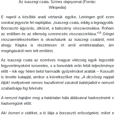
Az isaszegi csata. Színes olajnyomat (Forrás:
Wikipedia)
E napról a későbbi aradi vértanúk egyike, Leiningen gróf ezen
sorokat jegyezte fel naplójába: „Isaszegi csata, eddig a legnagyobb.
Borzasztó ágyúzás, ütközet, a balszárny visszavonulása. Roham
18
az erdőben és az ellenség szerencsés visszaszorítása.”
Görgei
visszaemlékezésében is olvashatunk az isaszegi csatáról, mint
ahogy Klapka is részletesen írt arról emlékirataiban, ám
megingásáról nem tett említést.
Az isaszegi csata az ezeréves magyar vitézség egyik legszebb
fegyvertényeként ismeretes, s a honvédek erőn felüli teljesítménye
előtt – kik egy héten belül harmadik győzelmüket aratták – Kossuth
is levette kalapját, amikor a következőket írta:
„A dicsőség napjait
éljük! mellyeknek nemes hazafivérrel vásárolt babérjaiból e nemzet
szabadsága fog felvirulni.
A nemzet hajoljon meg a határtalan hála áldásaival hadvezéreink s
hadseregünk előtt.
Aki ösmeri e vidéket, a ki látja a borzasztó erősségeket, miket e