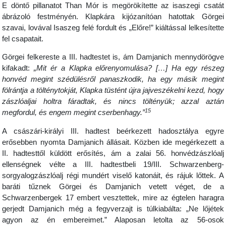
E döntő pillanatot Than Mór is megörökítette az isaszegi csatát
ábrázoló festményén. Klapkára kijózanítóan hatottak Görgei
szavai, lovával Isaszeg felé fordult és „Előre!” kiáltással lelkesítette
fel csapatait.
Görgei felkereste a III. hadtestet is, ám Damjanich mennydörögve
kifakadt:
„Mit ér a Klapka előrenyomulása? […] Ha egy részeg
honvéd megint szédülésről panaszkodik, ha egy másik megint
fölrántja a tölténytokját, Klapka tüstént újra jajveszékelni kezd, hogy
zászlóaljai holtra fáradtak, és nincs töltényük; azzal aztán
15
megfordul, és engem megint cserbenhagy.”
A császári-királyi III. hadtest beérkezett hadosztálya egyre
erősebben nyomta Damjanich állásait. Közben ide megérkezett a
II. hadtesttől küldött erősítés, ám a zalai 56. honvédzászlóalj
ellenségnek vélte a III. hadtestbeli 19/III. Schwarzenberg-
sorgyalogzászlóalj régi mundért viselő katonáit, és rájuk lőttek. A
baráti tűznek Görgei és Damjanich vetett véget, de a
Schwarzenbergek 17 embert vesztettek, mire az égtelen haragra
gerjedt Damjanich még a fegyverzajt is túlkiabálta: „Ne lőjétek
agyon az én embereimet.” Alaposan letolta az 56-osok