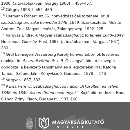
1988. (a továbbiakban: Görgey 1988) I. 456–457.
15
Görgey 1998, I. 459–460.
16
Hermann Róbert: Az 56. honvédzászlóalj története. In:
A
szabadságharc zalai honvédei 1848–1849.
Szerkesztette: Molnár
András. Zala Megyei Levéltár, Zalaegerszeg, 1992. 225.
17
Vargyas Endre:
A Magyar szabadságharcz története 1848–1849.
Heckenast Gusztáv, Pest, 1867. (a továbbiakban: Vargyas 1867)
330.
18
Gróf Leiningen-Westerburg Károly honvéd tábornok levelei és
naplója. In:
Az aradi vértanúk. I–II.
Összegyűjtötte, a szöveget
gondozta, a bevezető tanulmányt és a jegyzeteket írta: Katona
Tamás. Szépirodalmi Könyvkiadó, Budapest, 1979. I. 146.
19
Vargyas 1867, 332.
20
Karsa Ferenc:
Szabadságharcos napló. „A körültem és velem
1848. és 1849. évben történt események”.
Sajtó alá rendezte: Bona
Gábor. Zrínyi Kiadó, Budapest, 1993. 166.