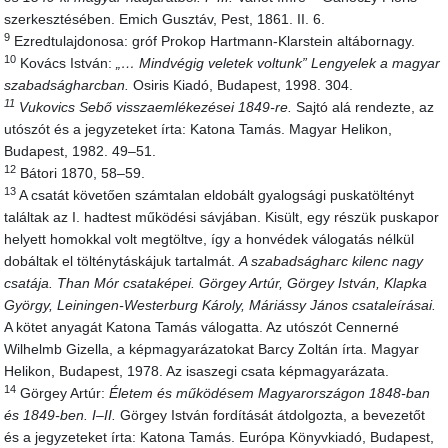
szerkesztésében. Emich Gusztáv, Pest, 1861. II. 6.
9
Ezredtulajdonosa: gróf Prokop Hartmann-Klarstein altábornagy.
10
Kovács István:
„… Mindvégig veletek voltunk” Lengyelek a magyar
szabadságharcban.
Osiris Kiadó, Budapest, 1998. 304.
11
Vukovics Sebő visszaemlékezései 1849-re.
Sajtó alá rendezte, az
utószót és a jegyzeteket írta: Katona Tamás. Magyar Helikon,
Budapest, 1982. 49–51.
12
Bátori 1870, 58–59.
13
A csatát követően számtalan eldobált gyalogsági puskatöltényt
találtak az I. hadtest működési sávjában. Kisült, egy részük puskapor
helyett homokkal volt megtöltve, így a honvédek válogatás nélkül
dobáltak el tölténytáskájuk tartalmát.
A szabadságharc kilenc nagy
csatája. Than Mór csataképei. Görgey Artúr, Görgey István, Klapka
György, Leiningen-Westerburg Károly, Máriássy János csataleírásai.
A kötet anyagát Katona Tamás válogatta. Az utószót Cennerné
Wilhelmb Gizella, a képmagyarázatokat Barcy Zoltán írta. Magyar
Helikon, Budapest, 1978. Az isaszegi csata képmagyarázata.
14
Görgey Artúr:
Életem és működésem Magyarországon 1848-ban
és 1849-ben. I–II.
Görgey István fordítását átdolgozta, a bevezetőt
és a jegyzeteket írta: Katona Tamás. Európa Könyvkiadó, Budapest,