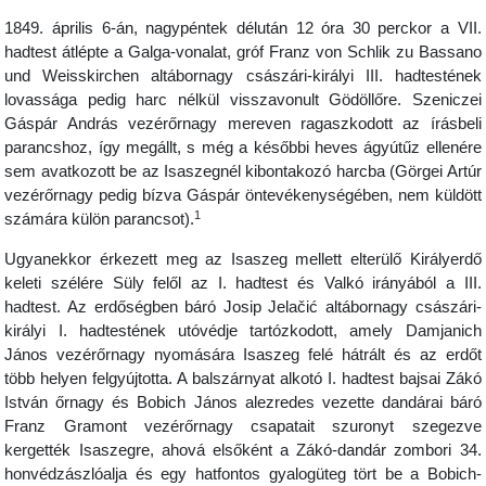
1849. április 6-án, nagypéntek délután 12 óra 30 perckor a VII.
hadtest átlépte a Galga-vonalat, gróf Franz von Schlik zu Bassano
und Weisskirchen altábornagy császári-királyi III. hadtestének
lovassága pedig harc nélkül visszavonult Gödöllőre. Szeniczei
Gáspár András vezérőrnagy mereven ragaszkodott az írásbeli
parancshoz, így megállt, s még a későbbi heves ágyútűz ellenére
sem avatkozott be az Isaszegnél kibontakozó harcba (Görgei Artúr
vezérőrnagy pedig bízva Gáspár öntevékenységében, nem küldött
1
számára külön parancsot).
Ugyanekkor érkezett meg az Isaszeg mellett elterülő Királyerdő
keleti szélére Süly felől az I. hadtest és Valkó irányából a III.
hadtest. Az erdőségben báró Josip Jelačić altábornagy császári-
királyi I. hadtestének utóvédje tartózkodott, amely Damjanich
János vezérőrnagy nyomására Isaszeg felé hátrált és az erdőt
több helyen felgyújtotta. A balszárnyat alkotó I. hadtest bajsai Zákó
István őrnagy és Bobich János alezredes vezette dandárai báró
Franz Gramont vezérőrnagy csapatait szuronyt szegezve
kergették Isaszegre, ahová elsőként a Zákó-dandár zombori 34.
honvédzászlóalja és egy hatfontos gyalogüteg tört be a Bobich-