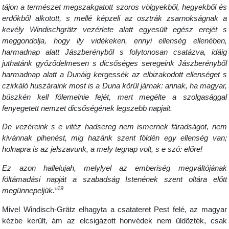
tájon a természet megszakgatott szoros völgyekből, hegyekből és
erdőkből alkotott, s mellé képzeli az osztrák zsarnokságnak a
kevély Windischgrätz vezérlete alatt egyesült egész erejét s
meggondolja, hogy ily vidékeken, ennyi ellenség ellenében,
harmadnap alatt Jászberényből s folytonosan csatázva, idáig
juthatánk győződelmesen s dicsőséges seregeink Jászberényből
harmadnap alatt a Dunáig kergessék az elbizakodott ellenséget s
czirkáló huszáraink most is a Duna körül járnak: annak, ha magyar,
büszkén kell fölemelnie fejét, mert megélte a szolgasággal
fenyegetett nemzet dicsőségének legszebb napjait.
De vezéreink s e vitéz hadsereg nem ismernek fáradságot, nem
kivánnak pihenést, mig hazánk szent földén egy ellenség van;
holnapra is az jelszavunk, a mely tegnap volt, s e szó: előre!
Ez azon hallelujah, melylyel az emberiség megváltójának
föltámadási napját a szabadság Istenének szent oltára előtt
19
megünnepeljük.”
Mivel Windisch-Grätz elhagyta a csatateret Pest felé, az magyar
kézbe került, ám az elcsigázott honvédek nem üldözték, csak