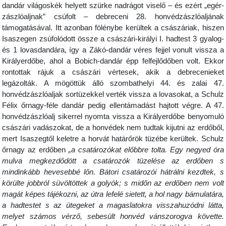
dandár világoskék helyett szürke nadrágot viselő – és ezért „egér-
zászlóaljnak” csúfolt – debreceni 28. honvédzászlóaljának
támogatásával. Itt azonban fölénybe kerültek a császáriak, hiszen
Isaszegen zsúfolódott össze a császári-királyi I. hadtest 3 gyalog-
és 1 lovasdandára, így a Zákó-dandár véres fejjel vonult vissza a
Királyerdőbe, ahol a Bobich-dandár épp felfejlődőben volt. Ekkor
rontottak rájuk a császári vértesek, akik a debrecenieket
legázolták. A mögöttük álló szombathelyi 44. és zalai 47.
honvédzászlóaljak sortüzekkel verték vissza a lovasokat, a Schulz
Félix őrnagy-féle dandár pedig ellentámadást hajtott végre. A 47.
honvédzászlóalj sikerrel nyomta vissza a Királyerdőbe benyomuló
császári vadászokat, de a honvédek nem tudtak kijutni az erdőből,
mert Isaszegtől keletre a horvát határőrök tüzébe kerültek. Schulz
őrnagy az erdőben
„a csatározókat előbbre tolta. Egy negyed óra
mulva megkezdődött a csatározók tüzelése az erdőben s
mindinkább hevesebbé lőn. Bátori csatározói hátrálni kezdtek, s
körülte jobbról süvöltöttek a golyók; s midőn az erdőben nem volt
magát képes tájékozni, az útra lefelé sietett, a hol nagy bámulatára,
a hadtestet s az ütegeket a magaslatokra visszahuzódni látta,
melyet számos vérző, sebesült honvéd vánszorogva követte.