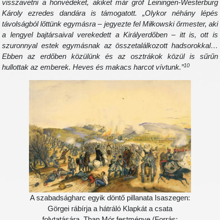
visszavetni a honvédeket, akiket már gróf Leiningen-Westerburg
Károly ezredes dandára is támogatott. „Olykor néhány lépés
távolságból lőttünk egymásra – jegyezte fel Miłkowski őrmester, aki
a lengyel bajtársaival verekedett a Királyerdőben – itt is, ott is
szuronnyal estek egymásnak az összetalálkozott hadsorokkal…
Ebben az erdőben közülünk és az osztrákok közül is sűrűn
10
hullottak az emberek. Heves és makacs harcot vívtunk.”
A szabadságharc egyik döntő pillanata Isaszegen:
Görgei rábírja a hátráló Klapkát a csata
folytatására. Than Mór festménye (Forrás: