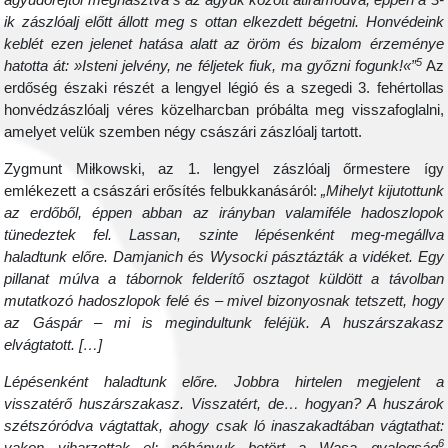
ágyúdörejtől megriasztva s az ágyuk között átiramodva, éppen a 3-
ik zászlóalj előtt állott meg s ottan elkezdett bégetni. Honvédeink
keblét ezen jelenet hatása alatt az öröm és bizalom érzeménye
5
hatotta át: »Isteni jelvény, ne féljetek fiuk, ma győzni fogunk!«”
Az
erdőség északi részét a lengyel légió és a szegedi 3. fehértollas
honvédzászlóalj véres közelharcban próbálta meg visszafoglalni,
amelyet velük szemben négy császári zászlóalj tartott.
Zygmunt Miłkowski, az 1. lengyel zászlóalj őrmestere így
emlékezett a császári erősítés felbukkanásáról:
„Mihelyt kijutottunk
az erdőből, éppen abban az irányban valamiféle hadoszlopok
tünedeztek fel. Lassan, szinte lépésenként meg-megállva
haladtunk előre. Damjanich és Wysocki pásztázták a vidéket. Egy
pillanat múlva a tábornok felderítő osztagot küldött a távolban
mutatkozó hadoszlopok felé és – mivel bizonyosnak tetszett, hogy
az Gáspár – mi is megindultunk feléjük. A huszárszakasz
elvágtatott. […]
Lépésenként haladtunk előre. Jobbra hirtelen megjelent a
visszatérő huszárszakasz. Visszatért, de… hogyan? A huszárok
szétszóródva vágtattak, ahogy csak ló inaszakadtában vágtathat:
6
vakon viharzottak el; néhányuk betört a Wasa gyalogság