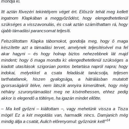
mondja ki.
Itt aztán fővezéri tekintélyem véget ért. Először tehát meg kellett
ingatnom Klapkában a meggyőződést, hogy elengedhetetlenül
szükséges a visszavonulás, és csak aztán számíthattam rá, hogy
újabb támadási parancsomat teljesíti.
Felszólítottam Klapka tábornokot, gondolja meg, hogy ő maga
készítette azt a támadási tervet, amelynek teljesítésével ma fel
akar hagyni – és hogy holnap biztos nehezebbnek lát majd
mindent; hogy ő maga mondta ki: elengedhetetlenül szükséges a
kiadott utasítások szigorúan pontos betartása napról napra; hogy
indokai, melyekkel a csata feladását tanácsolja, teljesen
tarthatatlanok, hiszen gyalogsága, a hátrálásban mutatott
gyorsaságáról ítélve, nem látszik annyira kimerültnek, hogy még
néhány szuronytámadást meg ne kísérelhessen, ehhez pedig
akkor is elegendő a tölténye, ha igazán mindet ellőtte.
– Ma kell győzni – kiáltottam –, vagy mehetünk vissza a Tisza
mögé! Ez a két megoldás van, harmadik nincs. Damjanich még
14
mindig állja a csatát, Aulich előrenyomul: győznünk kell!”