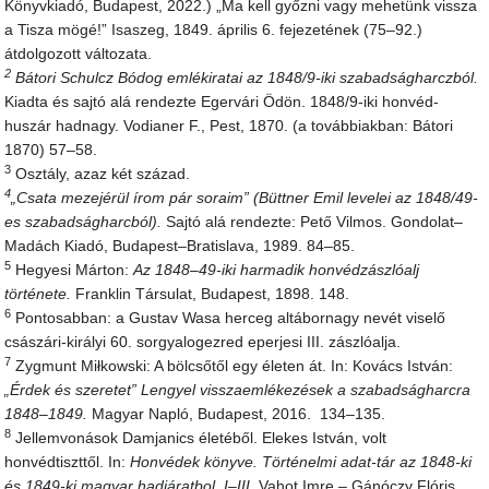
Könyvkiadó, Budapest, 2022.) „Ma kell győzni vagy mehetünk vissza
a Tisza mögé!” Isaszeg, 1849. április 6. fejezetének (75–92.)
átdolgozott változata.
2
Bátori Schulcz Bódog emlékiratai az 1848/9-iki szabadságharczból.
Kiadta és sajtó alá rendezte Egervári Ödön. 1848/9-iki honvéd-
huszár hadnagy. Vodianer F., Pest, 1870. (a továbbiakban: Bátori
1870) 57–58.
3
Osztály, azaz két század.
4
„Csata mezejérül írom pár soraim” (Büttner Emil levelei az 1848/49-
es szabadságharcból).
Sajtó alá rendezte: Pető Vilmos. Gondolat–
Madách Kiadó, Budapest–Bratislava, 1989. 84–85.
5
Hegyesi Márton:
Az 1848–49-iki harmadik honvédzászlóalj
története.
Franklin Társulat, Budapest, 1898. 148.
6
Pontosabban: a Gustav Wasa herceg altábornagy nevét viselő
császári-királyi 60. sorgyalogezred eperjesi III. zászlóalja.
7
Zygmunt Miłkowski: A bölcsőtől egy életen át. In: Kovács István:
„Érdek és szeretet” Lengyel visszaemlékezések a szabadságharcra
1848–1849.
Magyar Napló, Budapest, 2016. 134–135.
8
Jellemvonások Damjanics életéből. Elekes István, volt
honvédtiszttől. In:
Honvédek könyve. Történelmi adat-tár az 1848-ki
és 1849-ki magyar hadjáratbol. I–III.
Vahot Imre – Gánóczy Flóris