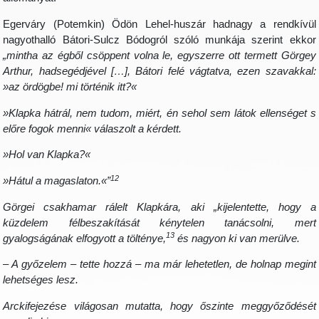
Egerváry (Potemkin) Ödön Lehel-huszár hadnagy a rendkívül
nagyothalló Bátori-Sulcz Bódogról szóló munkája szerint ekkor
„mintha az égből csöppent volna le, egyszerre ott termett Görgey
Arthur, hadsegédjével […], Bátori felé vágtatva, ezen szavakkal:
»az ördögbe! mi történik itt?«
»Klapka hátrál, nem tudom, miért, én sehol sem látok ellenséget s
előre fogok menni« válaszolt a kérdett.
»Hol van Klapka?«
12
»Hátul a magaslaton.«”
Görgei csakhamar rálelt Klapkára, aki „kijelentette, hogy a
küzdelem félbeszakítását kénytelen tanácsolni, mert
13
gyalogságának elfogyott a tölténye,
és nagyon ki van merülve.
– A győzelem – tette hozzá – ma már lehetetlen, de holnap megint
lehetséges lesz.
Arckifejezése világosan mutatta, hogy őszinte meggyőződését