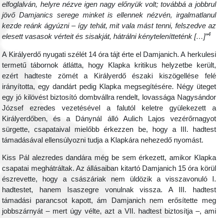
elfoglalván, helyre nézve igen nagy előnyük volt; továbbá a jobbrul
jövő Damjanics serege minket is ellennek nézvén, irgalmatlanul
kezde reánk ágyúzni – így tehát, mit vala mást tenni, felszedve az
4
elesett vasasok vérteit és sisakját, hátrálni kénytelenítteténk […]”
A Királyerdő nyugati szélét 14 óra tájt érte el Damjanich. A herkulesi
termetű tábornok átlátta, hogy Klapka kritikus helyzetbe került,
ezért hadteste zömét a Királyerdő északi kiszögellése felé
irányította, egy dandárt pedig Klapka megsegítésére. Négy üteget
egy jó kilövést biztosító dombvállra rendelt, lovassága Nagysándor
József ezredes vezetésével a falutól keletre gyülekezett a
Királyerdőben, és a Dánynál álló Aulich Lajos vezérőrnagyot
sürgette, csapataival mielőbb érkezzen be, hogy a III. hadtest
támadásával ellensúlyozni tudja a Klapkára nehezedő nyomást.
Kiss Pál alezredes dandára még be sem érkezett, amikor Klapka
csapatai meghátráltak. Az állásaiban kitartó Damjanich 15 óra körül
észrevette, hogy a császáriak nem üldözik a visszavonuló I.
hadtestet, hanem Isaszegre vonulnak vissza. A III. hadtest
támadási parancsot kapott, ám Damjanich nem erősítette meg
jobbszárnyát – mert úgy vélte, azt a VII. hadtest biztosítja –, ami