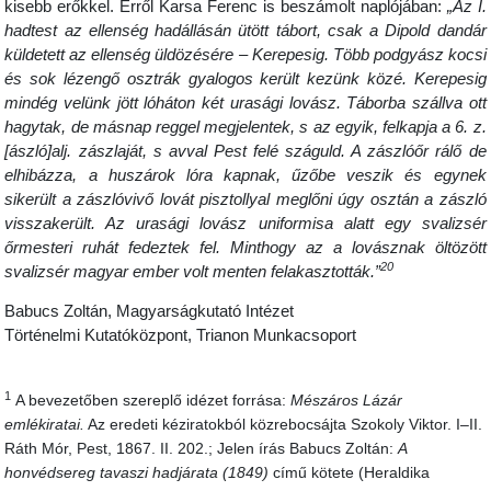
kisebb erőkkel. Erről Karsa Ferenc is beszámolt naplójában:
„Az I.
hadtest az ellenség hadállásán ütött tábort, csak a Dipold dandár
küldetett az ellenség üldözésére – Kerepesig. Több podgyász kocsi
és sok lézengő osztrák gyalogos került kezünk közé. Kerepesig
mindég velünk jött lóháton két urasági lovász. Táborba szállva ott
hagytak, de másnap reggel megjelentek, s az egyik, felkapja a 6. z.
[ászló]alj. zászlaját, s avval Pest felé száguld. A zászlóőr rálő de
elhibázza, a huszárok lóra kapnak, űzőbe veszik és egynek
sikerült a zászlóvivő lovát pisztollyal meglőni úgy osztán a zászló
visszakerült. Az urasági lovász uniformisa alatt egy svalizsér
őrmesteri ruhát fedeztek fel. Minthogy az a lovásznak öltözött
20
svalizsér magyar ember volt menten felakasztották.”
Babucs Zoltán, Magyarságkutató Intézet
Történelmi Kutatóközpont, Trianon Munkacsoport
1
A bevezetőben szereplő idézet forrása:
Mészáros Lázár
emlékiratai.
Az eredeti kéziratokból közrebocsájta Szokoly Viktor. I–II.
Ráth Mór, Pest, 1867. II. 202.; Jelen írás Babucs Zoltán:
A
honvédsereg tavaszi hadjárata (1849)
című kötete (Heraldika