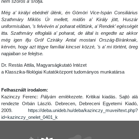
nem szoros a’ srófja.
Még a’ királyi ebédnél űlénk, én Gömöri Vice-Ispán Consiliárius
Szathmáry Miklós Úr mellett, midőn a’ Király jött, Huszár
uniformisában, ’s felvévén a’ poharat előttünk, a’ Rendek’ egésségét
itta. Szathmáry elfoglalá a’ poharat, de által is engedte az akkor
még igen ifju Gróf Cziráky Antal mostani Ország-Bíránknak,
kérvén, hogy azt tégye famíliai kincsei közzé, ’s a’ mi történt, öreg
napjaiban se felejtse.
Dr. Restás Attila, Magyarságkutató Intézet
a Klasszika-filológiai Kutatóközpont tudományos munkatársa
Felhasznált irodalom:
Kazinczy Ferenc:
Pályám emlékezete
. Kritikai kiadás. Sajtó alá
rendezte Orbán László. Debrecen, Debreceni Egyetemi Kiadó,
2009.
https://deba.unideb.hu/deba/kazinczy_muvei/text.php?
id=kazinczy_onelet_0401_k