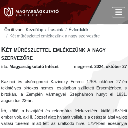
Ön itt van:
Kezdőlap
Írásaink
Évfordulók
Két műrészlettel emlékezünk a nagy szervezőre
Két műrészlettel emlékezünk a nagy
szervezőre
írta:
Magyarságkutató Intézet
megjelent:
2024. október 27
Kazinci és alsóregmeci Kazinczy Ferenc
1759. október 27-én
tekintélyes birtokos nemesi családban született Érsemjénben, s
birtokán, a Zemplén vármegyei Széphalmon hunyt el 1831.
augusztus 23-án.
Író, költő, a hazájáért és református felekezetéért kiálló közéleti
ember volt, aki II. József alatt hivatalt vállalt, s a császár által vallott
vallási türelem miatt lett az uralkodó híve. 1794-ben édesanyja