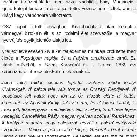
házában tartóztatták le, mert azzal vádolták, hogy Martinovics
Ignác kátéját lemásolta és terjesztette. Fővesztésre ítélték, amit a
királyi kegy várbörtönre változtatott.
2387 napot töltött fogságban. Kiszabadulása után Zemplén
vármegyei birtokain élt, s az irodalmi élet szervezője, a magyar
nyelvújítás egyik jelentős alakja lett.
Kiterjedt levelezésén kívül két terjedelmes munkája örökítette meg
életét: a
Fogságom naplója
és a
Pályám emlékezete
című. Ez
utóbbi művéből, a Szent Koronáról és I. Ferenc 1792. évi
koronázásról írt részletekkel emlékezünk rá.
Jelen valék midőn elsőben lépe-fel székére, kiadni királyi
Kívánságait. A’ palota tele vala tömve az Ország’ Rendjeivel. A’
topogások jelt adtak hogy jön az Úr. Hozák előtte a’ kettős
keresztet, az Apostoli Királyság’ czímerét, és a’ kivont kardot; ’s
most jött, fekete-gyász mentéjében, leűlt székén, ’s ott tevé fejére
kalpagját. Cancellárius Pálffy magyar nyelven szólla a’ Rendekhez.
A’ Királyné’ számára eggy polczozat készűlt a’ palota’ estéjszaki
szögében. – Midőn a’ polczozatról lelépe, Generális Gróf Fekete
János olasz nyelven szóllítá-meg: „Felséged látá ezt; mit ítél most