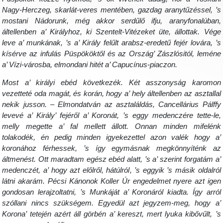
Nagy-Herczeg, skarlát-veres mentében, gazdag aranytűzéssel, ’s
mostani Nádorunk, még akkor serdűlő ifju, aranyfonalúban,
áltellenben a’ Királyhoz, ki Szentelt-Vitézeket üte, állottak. Vége
leve a’ munkának, ’s a’ Király felűlt arabsz-eredetű fejér lovára, ’s
kísérve az infulás Püspököktől és az Ország’ Zászlósitól, leméne
a’ Vízi-városba, elmondani hitét a’ Capucínus-piaczon.
Most a’ királyi ebéd következék. Két asszonyság karomon
vezetteté oda magát, és korán, hogy a’ hely áltellenben az asztallal
nekik jusson. – Elmondatván az asztaláldás, Cancellárius Pálffy
levevé a’ Király’ fejéről a’ Koronát, ’s eggy medenczére tette-le,
melly megette a’ fal mellett állott. Onnan minden mifelénk
tolakodék, én pedig minden igyekezettel azon valék hogy a’
koronához férhessek, ’s így egymásnak megkönnyíténk az
áltmenést. Ott maradtam egész ebéd alatt, ’s a’ szerint forgatám a’
medenczét, a’ hogy azt előlről, hátúlról, ’s eggyik ’s másik oldalról
látni akarám.
Pécsi Kánonok Koller Úr engedelmet nyere azt igen
gondosan lerajzoltatni, ’s Munkáját a’ Koronáról kiadta. Így arról
szóllani nincs szükségem. Egyedül azt jegyzem-meg, hogy a’
Korona’ tetején azért áll görbén a’ kereszt, mert lyuka kibővűlt, ’s