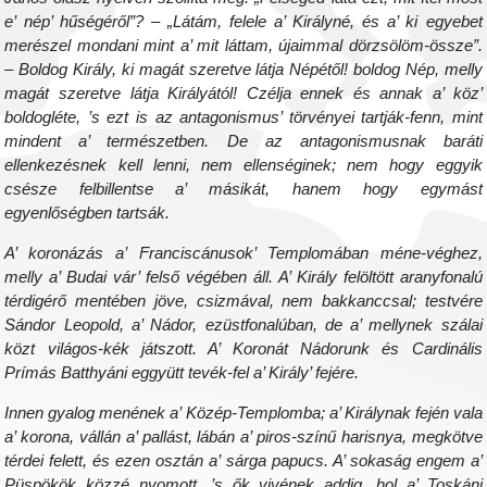
e’ nép’ hűségéről”? – „Látám, felele a’ Királyné, és a’ ki egyebet
merészel mondani mint a’ mit láttam, újaimmal dörzsölöm-össze”.
– Boldog Király, ki magát szeretve látja Népétől! boldog Nép, melly
magát szeretve látja Királyától! Czélja ennek és annak a’ köz’
boldogléte, ’s ezt is az antagonismus’ törvényei tartják-fenn, mint
mindent a’ természetben. De az antagonismusnak baráti
ellenkezésnek kell lenni, nem ellenséginek; nem hogy eggyik
csésze felbillentse a’ másikát, hanem hogy egymást
egyenlőségben tartsák.
A’ koronázás a’ Franciscánusok’ Templomában méne-véghez,
melly a’ Budai vár’ felső végében áll. A’ Király felöltött aranyfonalú
térdigérő mentében jöve, csizmával, nem bakkanccsal; testvére
Sándor Leopold, a’ Nádor, ezüstfonalúban, de a’ mellynek szálai
közt világos-kék játszott. A’ Koronát Nádorunk és Cardinális
Prímás Batthyáni eggyütt tevék-fel a’ Király’ fejére.
Innen gyalog menének a’ Közép-Templomba; a’ Királynak fején vala
a’ korona, vállán a’ pallást, lábán a’ piros-színű harisnya, megkötve
térdei felett, és ezen osztán a’ sárga papucs. A’ sokaság engem a’
Püspökök közzé nyomott, ’s ők vivének addig, hol a’ Toskáni