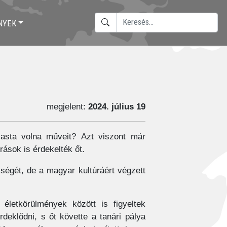
KERESÉS
NYEK
TYPE 2 OR MORE CHARACTERS F
megjelent:
2024. július 19
vasta volna műveit? Azt viszont már
rások is érdekelték őt.
ségét, de a magyar kultúráért végzett
 életkörülmények között is figyeltek
rdeklődni, s őt követte a tanári pálya