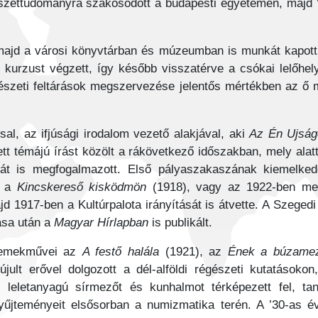
észettudományra szakosodott a budapesti egyetemen, majd 
majd a városi könyvtárban és múzeumban is munkát kapott.
 kurzust végzett, így később visszatérve a csókai lelőhely
égészeti feltárások megszervezése jelentős mértékben az 
l, az ifjúsági irodalom vezető alakjával, aki
Az Én Ujsá
ett témájú írást közölt a rákövetkező időszakban, mely alatt
ritikát is megfogalmazott. Első pályaszakaszának kiemel
, a
Kincskereső kisködmön
(1918), vagy az 1922-ben meg
jd 1917-ben a Kultúrpalota irányítását is átvette. A Szeged
tása után a
Magyar Hírlapban
is publikált.
remekművei az
A festő halála
(1921), az
Ének a búzamez
jult erővel dolgozott a dél-alföldi régészeti kutatásoko
ag leletanyagú sírmezőt és kunhalmot térképezett fel, 
yűjteményeit elsősorban a numizmatika terén. A ’30-as é