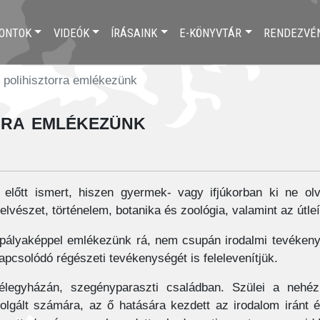
ONTOK
VIDEÓK
ÍRÁSAINK
E-KÖNYVTÁR
RENDEZVÉ
 polihisztorra emlékezünk
orra emlékezünk
lőtt ismert, hiszen gyermek- vagy ifjúkorban ki ne ol
lvészet, történelem, botanika és zoológia, valamint az útleí
 pályaképpel emlékezünk rá, nem csupán irodalmi tevékeny
pcsolódó régészeti tevékenységét is felelevenítjük.
félegyházán, szegényparaszti családban. Szülei a nehéz
zolgált számára, az ő hatására kezdett az irodalom iránt é