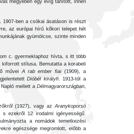
Vas megyében egy évig tanított, innen
 1907-ben a csókai ásatáson is részt
re, az európai hírű kőkori telepet hét
ő munkájának gyümölcse, szinte minden
gom
c. gyermeklaphoz hívta, s itt több
 kiforrott stílusa. Bemutatta a korabeli
kedő művei
A rab ember fiai
(1909), a
jelentetett
Dióbél királyfi
. 1913-tól a
i Napló mellett a
Délmagyarországban
,
őkről
(1927), vagy az
Aranykoporsó
n, s ezekről 12 irodalmi igényességű
tanulmányozta a nomádok temetkezési
vekre egészsége megromlott, előbb a