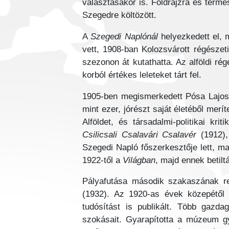
választásakor is. Földrajzra és term
Szegedre költözött.
A
Szegedi Naplónál
helyezkedett el, 
vett, 1908-ban Kolozsvárott régészeti
szezonon át kutathatta. Az alföldi r
korból értékes leleteket tárt fel.
1905-ben megismerkedett Pósa Lajossa
mint ezer, jórészt saját életéből merít
Alföldet, és társadalmi-politikai k
Csilicsali Csalavári Csalavér
(1912)
Szegedi Napló főszerkesztője lett, ma
1922-től a
Világban
, majd ennek betil
Pályafutása második szakaszának 
(1932). Az 1920-as évek közepétől ú
tudósítást is publikált. Több gazd
szokásait. Gyarapította a múzeum g