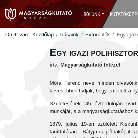
RÓLUNK
KUTATÓKÖZP
Ön itt van:
Kezdőlap
Írásaink
Évfordulók
Egy igazi
Egy igazi polihiszt
írta:
Magyarságkutató Intézet
Móra Ferenc neve minden olvasónk e
kevesebben tudják, hogy emellett a nye
Születésének 145. évfordulóján rövid
munkáját, s a magyarságkutatáshoz ka
1879. július 19-én született Kiskun
taníttatására. Bátyja is példaképül s