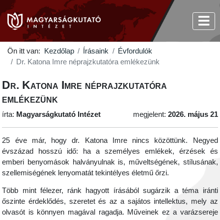
Ön itt van:
Kezdőlap
Írásaink
Évfordulók
Dr. Katona Imre néprajzkutatóra emlékezünk
Dr. Katona Imre néprajzkutatóra
emlékezünk
írta:
Magyarságkutató Intézet
megjelent:
2026. május 21
25 éve már, hogy dr. Katona Imre nincs közöttünk. Negyed
évszázad hosszú idő: ha a személyes emlékek, érzések és
emberi benyomások halványulnak is, műveltségének, stílusának,
szellemiségének lenyomatát tekintélyes életmű őrzi.
Több mint félezer, ránk hagyott írásából sugárzik a téma iránti
őszinte érdeklődés, szeretet és az a sajátos intellektus, mely az
olvasót is könnyen magával ragadja. Műveinek ez a varázsereje