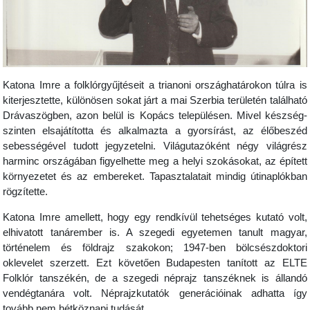
Katona Imre a folklórgyűjtéseit a trianoni országhatárokon túlra is
kiterjesztette, különösen sokat járt a mai Szerbia területén található
Drávaszögben, azon belül is Kopács településen. Mivel készség-
szinten elsajátította és alkalmazta a gyorsírást, az élőbeszéd
sebességével tudott jegyzetelni. Világutazóként négy világrész
harminc országában figyelhette meg a helyi szokásokat, az épített
környezetet és az embereket. Tapasztalatait mindig útinaplókban
rögzítette.
Katona Imre amellett, hogy egy rendkívül tehetséges kutató volt,
elhivatott tanárember is. A szegedi egyetemen tanult magyar,
történelem és földrajz szakokon; 1947-ben bölcsészdoktori
oklevelet szerzett. Ezt követően Budapesten tanított az ELTE
Folklór tanszékén, de a szegedi néprajz tanszéknek is állandó
vendégtanára volt. Néprajzkutatók generációinak adhatta így
tovább nem hétköznapi tudását.