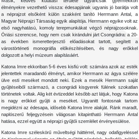
Másik, kedves kutatási területe ugyancsak gyermekkori
élményekre vezethető vissza: édesapjának ugyanis jó barátja volt
a néprajzot elsőként külön szakként tanító Herrmann Antal, a
Magyar Néprajzi Társaság egyik alapítója. Herrmann egyike volt az
első nagyhatású, komoly terepmunkákat végző néprajzosoknak.
Óriási szerencse, hogy nem csak kirándulni járt Csongrádra: a 20-
as években ismeretterjesztő előadásokat tartott, segített a
várostörténeti monográfia előkészítésében, és nagy erőkkel
dolgozott a helyi múzeum alapításáért.
Katona Imre ekkoriban 5-6 éves kisfiú volt: számára azok az esték
jelentettek maradandó élményt, amikor Herrmann az ágya szélére
ülve esti meséket mondott neki. Ezek a mesék Herrmann saját
gyűjtéseiből származó, a csongrádi kisgyerek fülének szokatlan
történetek voltak. Alig két évtizeddel később azt látjuk, hogy Katona
is nagy erőkkel gyűjti a meséket. Ugyanitt fontosnak tartom
megidézni az édesapa, idősebb Katona Imre alakját. Ránk maradt,
naplószerű feljegyzésein világosan kitapintható Herrmann Antal
hatása, ezzel együtt a néprajzi gyűjtői szemlélet érvényesülése.
Katona Imre széleskörű műveltségi háttérrel, nagy odafigyeléssel