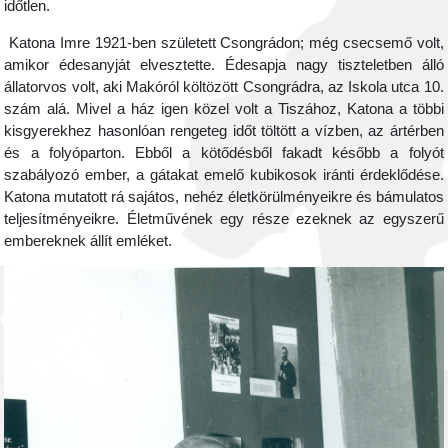
időtlen.
Katona Imre 1921-ben született Csongrádon; még csecsemő volt,
amikor édesanyját elvesztette. Édesapja nagy tiszteletben álló
állatorvos volt, aki Makóról költözött Csongrádra, az Iskola utca 10.
szám alá. Mivel a ház igen közel volt a Tiszához, Katona a többi
kisgyerekhez hasonlóan rengeteg időt töltött a vízben, az ártérben
és a folyóparton. Ebből a kötődésből fakadt később a folyót
szabályozó ember, a gátakat emelő kubikosok iránti érdeklődése.
Katona mutatott rá sajátos, nehéz életkörülményeikre és bámulatos
teljesítményeikre. Életművének egy része ezeknek az egyszerű
embereknek állít emléket.