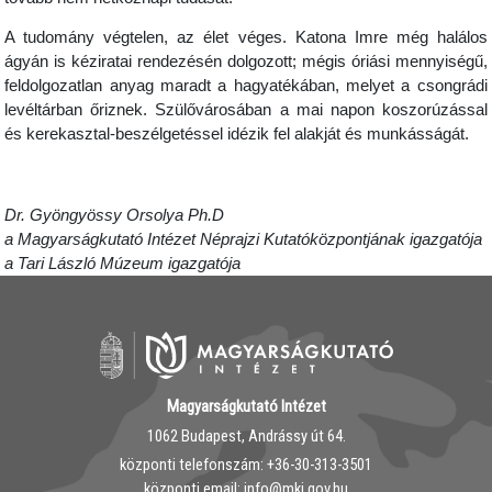
A tudomány végtelen, az élet véges. Katona Imre még halálos
ágyán is kéziratai rendezésén dolgozott; mégis óriási mennyiségű,
feldolgozatlan anyag maradt a hagyatékában, melyet a csongrádi
levéltárban őriznek. Szülővárosában a mai napon koszorúzással
és kerekasztal-beszélgetéssel idézik fel alakját és munkásságát.
Dr. Gyöngyössy Orsolya Ph.D
a Magyarságkutató Intézet Néprajzi Kutatóközpontjának igazgatója
a Tari László Múzeum igazgatója
Magyarságkutató Intézet
1062 Budapest, Andrássy út 64.
központi telefonszám: ‭+36-30-313-3501
központi email: info@mki.gov.hu