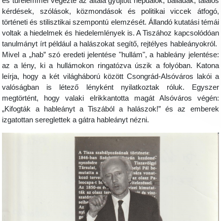
és türelemmel végezte az általa gyűjtött népdalok, balladák, találós
kérdések, szólások, közmondások és politikai viccek átfogó,
történeti és stilisztikai szempontú elemzését. Állandó kutatási témái
voltak a hiedelmek és hiedelemlények is. A Tiszához kapcsolódóan
tanulmányt írt például a halászokat segítő, rejtélyes hableányokról.
Mivel a „hab” szó eredeti jelentése "hullám", a hableány jelentése:
az a lény, ki a hullámokon ringatózva úszik a folyóban. Katona
leírja, hogy a két világháború között Csongrád-Alsóváros lakói a
valóságban is létező lényként nyilatkoztak róluk. Egyszer
megtörtént, hogy valaki elrikkantotta magát Alsóváros végén:
„Kifogták a hableányt a Tiszából a halászok!” és az emberek
izgatottan sereglettek a gátra hableányt nézni.