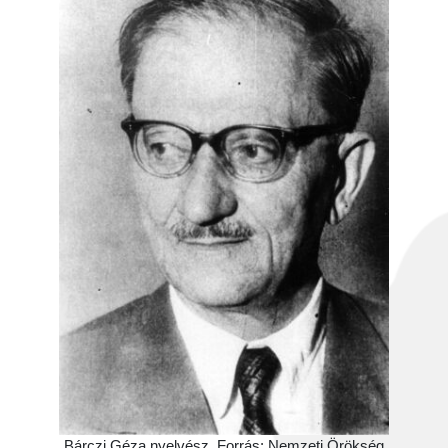
Bárczi Géza nyelvész. Forrás: Nemzeti Örökség