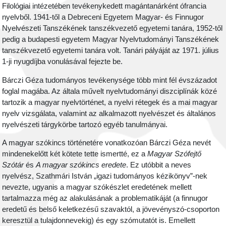
Filológiai intézetében tevékenykedett magántanárként ófrancia
nyelvből. 1941-től a Debreceni Egyetem Magyar- és Finnugor
Nyelvészeti Tanszékének tanszékvezető egyetemi tanára, 1952-től
pedig a budapesti egyetem Magyar Nyelvtudományi Tanszékének
tanszékvezető egyetemi tanára volt. Tanári pályáját az 1971. július
1-ji nyugdíjba vonulásával fejezte be.
Bárczi Géza tudományos tevékenysége több mint fél évszázadot
foglal magába. Az általa művelt nyelvtudományi diszciplínák közé
tartozik a magyar nyelvtörténet, a nyelvi rétegek és a mai magyar
nyelv vizsgálata, valamint az alkalmazott nyelvészet és általános
nyelvészeti tárgykörbe tartozó egyéb tanulmányai.
A magyar szókincs történetére vonatkozóan Bárczi Géza nevét
mindenekelőtt két kötete tette ismertté, ez a
Magyar Szófejtő
Szótár
és
A magyar szókincs eredete
. Ez utóbbit a neves
nyelvész, Szathmári István „igazi tudományos kézikönyv”-nek
nevezte, ugyanis a magyar szókészlet eredetének mellett
tartalmazza még az alakulásának a problematikáját (a finnugor
eredetű és belső keletkezésű szavaktól, a jövevényszó-csoporton
keresztül a tulajdonnevekig) és egy szómutatót is. Emellett