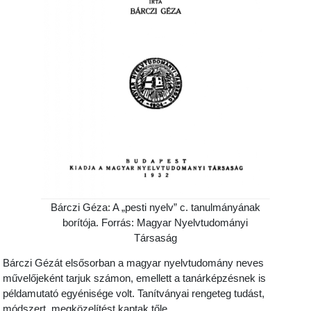
Bárczi Géza: A „pesti nyelv” c. tanulmányának
borítója. Forrás: Magyar Nyelvtudományi
Társaság
Bárczi Gézát elsősorban a magyar nyelvtudomány neves
művelőjeként tarjuk számon, emellett a tanárképzésnek is
példamutató egyénisége volt. Tanítványai rengeteg tudást,
módszert, megközelítést kaptak tőle.