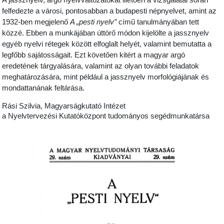
felfedezte a városi, pontosabban a budapesti népnyelvet, amint az
1932-ben megjelenő
A „pesti nyelv”
című tanulmányában tett
közzé. Ebben a munkájában úttörő módon kijelölte a jassznyelv
egyéb nyelvi rétegek között elfoglalt helyét, valamint bemutatta a
legfőbb sajátosságait. Ezt követően kitért a magyar argó
eredetének tárgyalására, valamint az olyan további feladatok
meghatározására, mint például a jassznyelv morfológiájának és
mondattanának feltárása.
Rási Szilvia, Magyarságkutató Intézet
a Nyelvtervezési Kutatóközpont tudományos segédmunkatársa