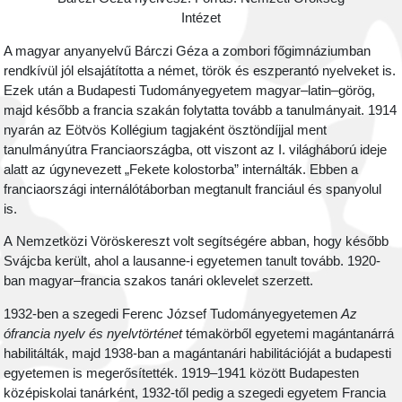
Intézet
A magyar anyanyelvű Bárczi Géza a zombori főgimnáziumban
rendkívül jól elsajátította a német, török és eszperantó nyelveket is.
Ezek után a Budapesti Tudományegyetem magyar–latin–görög,
majd később a francia szakán folytatta tovább a tanulmányait. 1914
nyarán az Eötvös Kollégium tagjaként ösztöndíjjal ment
tanulmányútra Franciaországba, ott viszont az I. világháború ideje
alatt az úgynevezett „Fekete kolostorba” internálták. Ebben a
franciaországi internálótáborban megtanult franciául és spanyolul
is.
A Nemzetközi Vöröskereszt volt segítségére abban, hogy később
Svájcba került, ahol a lausanne-i egyetemen tanult tovább. 1920-
ban magyar–francia szakos tanári oklevelet szerzett.
1932-ben a szegedi Ferenc József Tudományegyetemen
Az
ófrancia nyelv és nyelvtörténet
témakörből egyetemi magántanárrá
habilitálták, majd 1938-ban a magántanári habilitációját a budapesti
egyetemen is megerősítették. 1919–1941 között Budapesten
középiskolai tanárként, 1932-től pedig a szegedi egyetem Francia