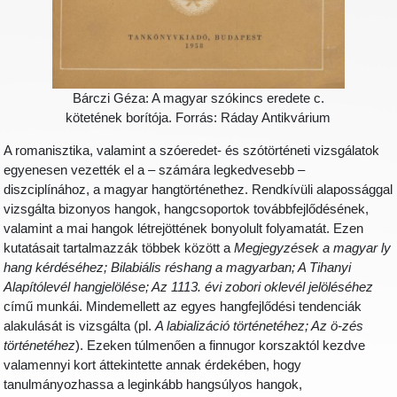
Bárczi Géza: A magyar szókincs eredete c.
kötetének borítója. Forrás: Ráday Antikvárium
A romanisztika, valamint a szóeredet- és szótörténeti vizsgálatok
egyenesen vezették el a – számára legkedvesebb –
diszciplínához, a magyar hangtörténethez. Rendkívüli alapossággal
vizsgálta bizonyos hangok, hangcsoportok továbbfejlődésének,
valamint a mai hangok létrejöttének bonyolult folyamatát. Ezen
kutatásait tartalmazzák többek között a
Megjegyzések a magyar ly
hang kérdéséhez; Bilabiális réshang a magyarban; A Tihanyi
Alapítólevél hangjelölése; Az 1113. évi zobori oklevél jelöléséhez
című munkái. Mindemellett az egyes hangfejlődési tendenciák
alakulását is vizsgálta (pl.
A labializáció történetéhez; Az ö-zés
történetéhez
). Ezeken túlmenően a finnugor korszaktól kezdve
valamennyi kort áttekintette annak érdekében, hogy
tanulmányozhassa a leginkább hangsúlyos hangok,