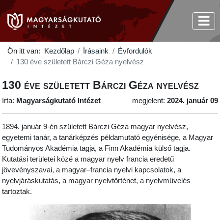
Ön itt van:
Kezdőlap
Írásaink
Évfordulók
130 éve született Bárczi Géza nyelvész
130 éve született Bárczi Géza nyelvész
írta:
Magyarságkutató Intézet
megjelent:
2024. január 09
1894. január 9-én született Bárczi Géza magyar nyelvész,
egyetemi tanár, a tanárképzés példamutató egyénisége, a Magyar
Tudományos Akadémia tagja, a Finn Akadémia külső tagja.
Kutatási területei közé a magyar nyelv francia eredetű
jövevényszavai, a magyar–francia nyelvi kapcsolatok, a
nyelvjáráskutatás, a magyar nyelvtörténet, a nyelvművelés
tartoztak.