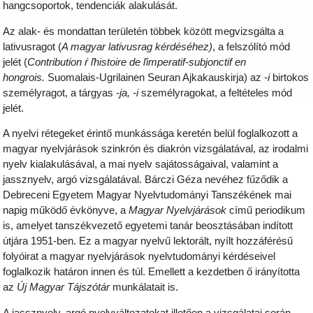
hangcsoportok, tendenciák alakulását.
Az alak- és mondattan területén többek között megvizsgálta a
lativusragot (
A magyar lativusrag kérdéséhez)
, a felszólító mód
jelét (
Contribution ŕ ľhistoire de ľimperatif-subjonctif en
hongrois.
Suomalais-Ugrilainen Seuran Ajkakauskirja) az
-i
birtokos
személyragot, a tárgyas
-ja, -i
személyragokat, a feltételes mód
jelét.
A nyelvi rétegeket érintő munkássága keretén belül foglalkozott a
magyar nyelvjárások szinkrón és diakrón vizsgálatával, az irodalmi
nyelv kialakulásával, a mai nyelv sajátosságaival, valamint a
jassznyelv, argó vizsgálatával. Bárczi Géza nevéhez fűződik a
Debreceni Egyetem Magyar Nyelvtudományi Tanszékének mai
napig működő évkönyve, a
Magyar Nyelvjárások
című periodikum
is, amelyet tanszékvezető egyetemi tanár beosztásában indított
útjára 1951-ben. Ez a magyar nyelvű lektorált, nyílt hozzáférésű
folyóirat a magyar nyelvjárások nyelvtudományi kérdéseivel
foglalkozik határon innen és túl. Emellett a kezdetben ő irányította
az
Új Magyar Tájszótár
munkálatait is.
A jassznyelv, argó nyelvváltozatokat illetően a vizsgálatai során