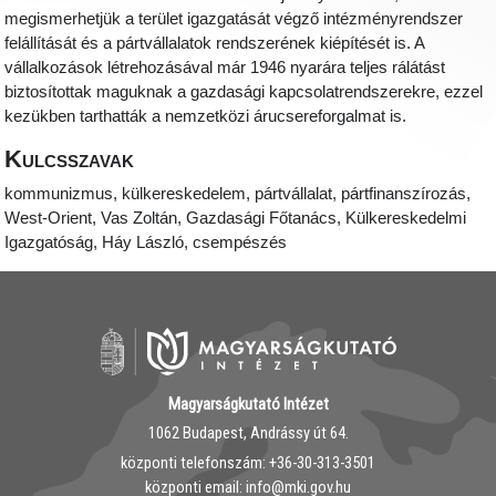
megismerhetjük a terület igazgatását végző intézményrendszer
felállítását és a pártvállalatok rendszerének kiépítését is. A
vállalkozások létrehozásával már 1946 nyarára teljes rálátást
biztosítottak maguknak a gazdasági kapcsolatrendszerekre, ezzel
kezükben tarthatták a nemzetközi árucsereforgalmat is.
Kulcsszavak
kommunizmus, külkereskedelem, pártvállalat, pártfinanszírozás,
West-Orient, Vas Zoltán, Gazdasági Főtanács, Külkereskedelmi
Igazgatóság, Háy László, csempészés
Magyarságkutató Intézet
1062 Budapest, Andrássy út 64.
központi telefonszám: ‭+36-30-313-3501
központi email: info@mki.gov.hu