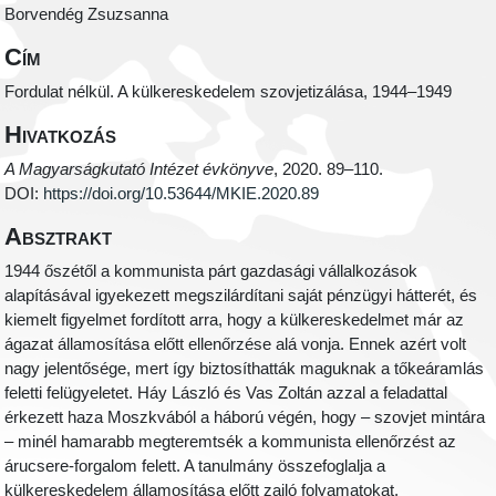
Borvendég Zsuzsanna
Cím
Fordulat nélkül. A külkereskedelem szovjetizálása, 1944–1949
Hivatkozás
A Magyarságkutató Intézet évkönyve
, 2020. 89–110.
DOI:
https://doi.org/10.53644/MKIE.2020.89
Absztrakt
1944 őszétől a kommunista párt gazdasági vállalkozások
alapításával igyekezett megszilárdítani saját pénzügyi hátterét, és
kiemelt figyelmet fordított arra, hogy a külkereskedelmet már az
ágazat államosítása előtt ellenőrzése alá vonja. Ennek azért volt
nagy jelentősége, mert így biztosíthatták maguknak a tőkeáramlás
feletti felügyeletet. Háy László és Vas Zoltán azzal a feladattal
érkezett haza Moszkvából a háború végén, hogy – szovjet mintára
– minél hamarabb megteremtsék a kommunista ellenőrzést az
árucsere-forgalom felett. A tanulmány összefoglalja a
külkereskedelem államosítása előtt zajló folyamatokat,