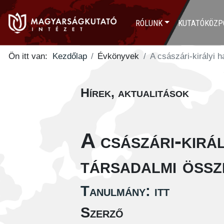
RÓLUNK
KUTATÓKÖZP
Ön itt van:
Kezdőlap
Évkönyvek
A császári-királyi 
Hírek, aktualitások
A császári-kirá
társadalmi össz
Tanulmány: itt
Szerző