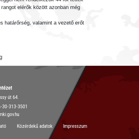
bb rangot elérők között azonban még
 határőrség, valamint a vezető erőt
g
ntézet
sy út 64.
36-30-313-3501
mki.gov.hu
ató
Közérdekű adatok
Impresszum