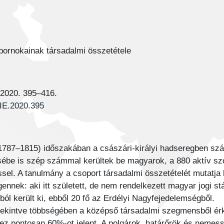
bornokainak társadalmi összetétele
 2020. 395–416.
KIE.2020.395
 (1787–1815) időszakában a császári-királyi hadseregben 
ébe is szép számmal kerültek be magyarok, a 880 aktív szol
sel. A tanulmány a csoport társadalmi összetételét mutatja 
egennek: aki itt született, de nem rendelkezett magyar jogi s
ól került ki, ebből 20 fő az Erdélyi Nagyfejedelemségből.
 tekintve többségében a középső társadalmi szegmensből ér
ez pontosan 60%-ot jelent. A polgárok, határőrök és nemess