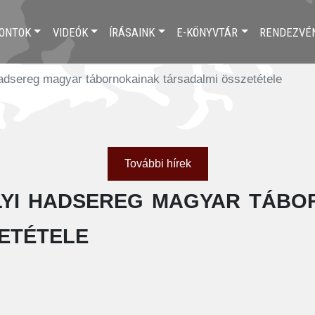
ONTOK
VIDEÓK
ÍRÁSAINK
E-KÖNYVTÁR
RENDEZVÉ
hadsereg magyar tábornokainak társadalmi összetétele
További hírek
lyi hadsereg magyar tábo
etétele