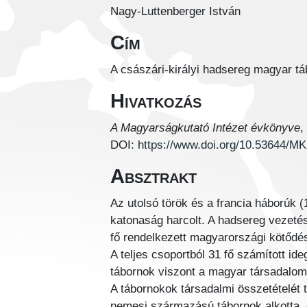
Nagy-Luttenberger István
Cím
A császári-királyi hadsereg magyar tá
Hivatkozás
A Magyarságkutató Intézet évkönyve
,
DOI:
https://www.doi.org/10.53644/M
Absztrakt
Az utolsó török és a francia háborúk
katonaság harcolt. A hadsereg vezetés
fő rendelkezett magyarországi kötődés
A teljes csoportból 31 fő számított id
tábornok viszont a magyar társadalomb
A tábornokok társadalmi összetételét
nemesi származású tábornok alkotta, 