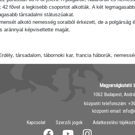
ák 42 fővel a legkisebb csoportot alkották. A két legmagasa
agasabb társadalmi státuszúakat.
ensét alkotó nemesség soraiból érkezett, de a polgárság és
s aránnyal képviseltette magát.
dély, társadalom, tábornoki kar, francia háborúk, nemessé
Magyarságkutató I
1062 Budapest, András
központi telefonszám: ‭+
központi email: info@
Kapcsolat
Szerzői jogok
Adatkezelési tájékozt