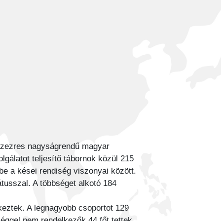
százezres nagyságrendű magyar
gálatot teljesítő tábornok közül 215
be a kései rendiség viszonyai között.
tátusszal. A többséget alkotó 184
keztek. A legnagyobb csoportot 129
éggel nem rendelkezők 44 főt tettek