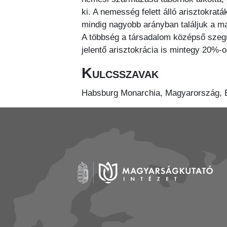
ki. A nemesség felett álló arisztokrat
mindig nagyobb arányban találjuk a m
A többség a társadalom középső szegm
jelentő arisztokrácia is mintegy 20%-o
Kulcsszavak
Habsburg Monarchia, Magyarország, Er