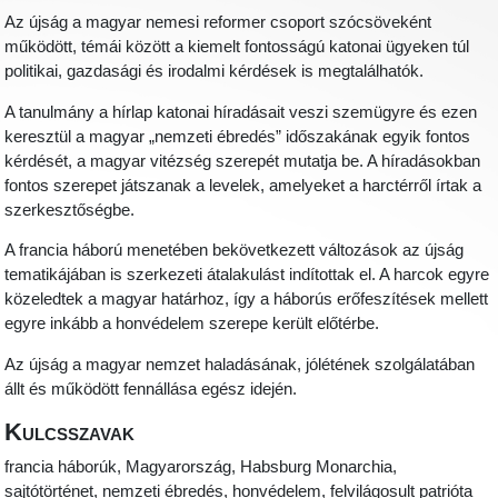
Az újság a magyar nemesi reformer csoport szócsöveként
működött, témái között a kiemelt fontosságú katonai ügyeken túl
politikai, gazdasági és irodalmi kérdések is megtalálhatók.
A tanulmány a hírlap katonai híradásait veszi szemügyre és ezen
keresztül a magyar „nemzeti ébredés” időszakának egyik fontos
kérdését, a magyar vitézség szerepét mutatja be. A híradásokban
fontos szerepet játszanak a levelek, amelyeket a harctérről írtak a
szerkesztőségbe.
A francia háború menetében bekövetkezett változások az újság
tematikájában is szerkezeti átalakulást indítottak el. A harcok egyre
közeledtek a magyar határhoz, így a háborús erőfeszítések mellett
egyre inkább a honvédelem szerepe került előtérbe.
Az újság a magyar nemzet haladásának, jólétének szolgálatában
állt és működött fennállása egész idején.
Kulcsszavak
francia háborúk, Magyarország, Habsburg Monarchia,
sajtótörténet, nemzeti ébredés, honvédelem, felvilágosult patrióta