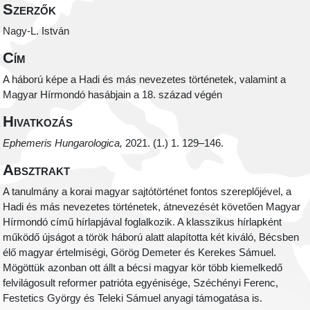
Szerzők
Nagy-L. István
Cím
A háború képe a Hadi és más nevezetes történetek, valamint a
Magyar Hírmondó hasábjain a 18. század végén
Hivatkozás
Ephemeris Hungarologica,
2021. (1.) 1. 129–146.
Absztrakt
A tanulmány a korai magyar sajtótörténet fontos szereplőjével, a
Hadi és más nevezetes történetek, átnevezését követően Magyar
Hírmondó című hírlapjával foglalkozik. A klasszikus hírlapként
működő újságot a török háború alatt alapította két kiváló, Bécsben
élő magyar értelmiségi, Görög Demeter és Kerekes Sámuel.
Mögöttük azonban ott állt a bécsi magyar kör több kiemelkedő
felvilágosult reformer patrióta egyénisége, Széchényi Ferenc,
Festetics György és Teleki Sámuel anyagi támogatása is.