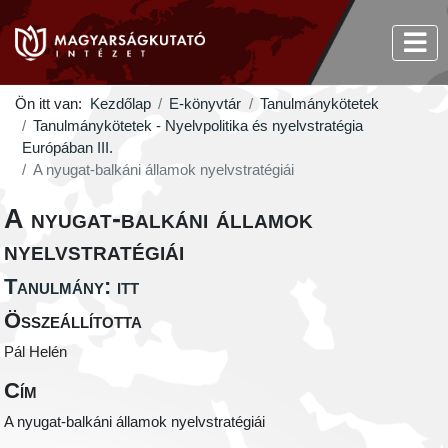
Ön itt van:
Kezdőlap
E-könyvtár
Tanulmánykötetek
Tanulmánykötetek - Nyelvpolitika és nyelvstratégia
Európában III.
A nyugat-balkáni államok nyelvstratégiái
A nyugat-balkáni államok
nyelvstratégiái
Tanulmány: itt
Összeállította
Pál Helén
Cím
A nyugat-balkáni államok nyelvstratégiái