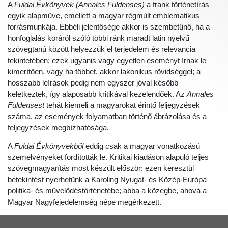
A
Fuldai Évkönyvek
(Annales Fuldenses)
a frank történetírás
egyik alapműve, emellett a magyar régmúlt emblematikus
forrásmunkája. Ebbéli jelentősége akkor is szembetűnő, ha a
honfoglalás koráról szóló többi ránk maradt latin nyelvű
szövegtanú között helyezzük el terjedelem és relevancia
tekintetében: ezek ugyanis vagy egyetlen eseményt írnak le
kimerítően, vagy ha többet, akkor lakonikus rövidséggel; a
hosszabb leírások pedig nem egyszer jóval később
keletkeztek, így alaposabb kritikával kezelendőek. Az
Annales
Fuldensest
tehát kiemeli a magyarokat érintő feljegyzések
száma, az események folyamatban történő ábrázolása és a
feljegyzések megbízhatósága.
A
Fuldai Évkönyvekből
eddig csak a magyar vonatkozású
szemelvényeket fordították le. Kritikai kiadáson alapuló teljes
szövegmagyarítás most készült először: ezen keresztül
betekintést nyerhetünk a Karoling Nyugat- és Közép-Európa
politika- és művelődéstörténetébe; abba a közegbe, ahová a
Magyar Nagyfejedelemség népe megérkezett.