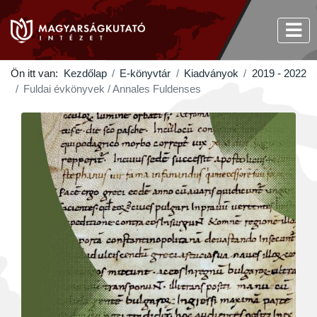
Ön itt van:
Kezdőlap
E-könyvtár
Kiadványok
2019 - 2022
Fuldai évkönyvek / Annales Fuldenses