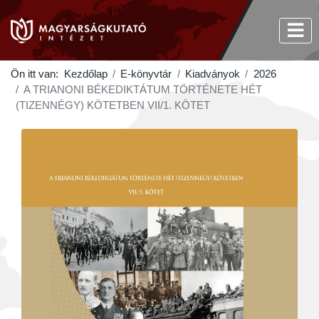
Ön itt van:
Kezdőlap
E-könyvtár
Kiadványok
2026
A TRIANONI BÉKEDIKTÁTUM TÖRTÉNETE HÉT
(TIZENNÉGY) KÖTETBEN VII/1. KÖTET