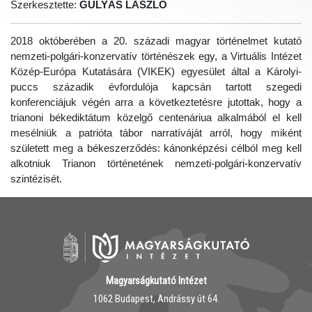
Szerkesztette:
GULYÁS LÁSZLÓ
2018 októberében a 20. századi magyar történelmet kutató
nemzeti-polgári-konzervatív történészek egy, a Virtuális Intézet
Közép-Európa Kutatására (VIKEK) egyesület által a Károlyi-
puccs századik évfordulója kapcsán tartott szegedi
konferenciájuk végén arra a következtetésre jutottak, hogy a
trianoni békediktátum közelgő centenáriua alkalmából el kell
mesélniük a patrióta tábor narratíváját arról, hogy miként
született meg a békeszerződés: kánonképzési célból meg kell
alkotniuk Trianon történetének nemzeti-polgári-konzervatív
szintézisét.
Magyarságkutató Intézet
1062 Budapest, Andrássy út 64.