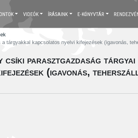
ONTOK
VIDEÓK
ÍRÁSAINK
E-KÖNYVTÁR
RENDEZVÉ
kek
a tárgyakkal kapcsolatos nyelvi kifejezések (igavonás, tehe
 csíki parasztgazdaság tárgyai
ifejezések (igavonás, teherszáll