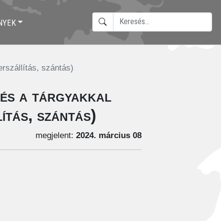
KERESÉS
NYEK
TYPE 2 OR MORE CHARACTERS F
rszállítás, szántás)
 és a tárgyakkal
ítás, szántás)
megjelent:
2024. március 08