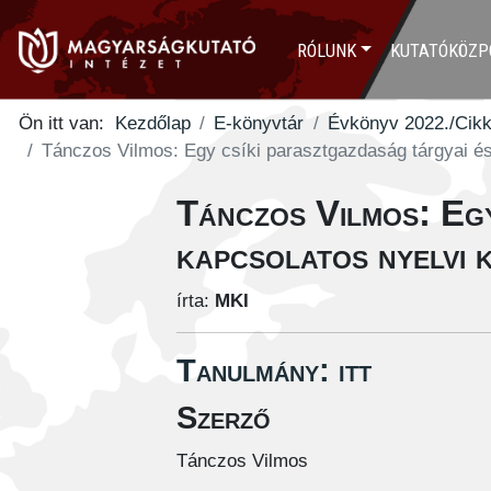
RÓLUNK
KUTATÓKÖZP
Ön itt van:
Kezdőlap
E-könyvtár
Évkönyv 2022./Cik
Tánczos Vilmos: Egy csíki parasztgazdaság tárgyai és 
Tánczos Vilmos: Egy
kapcsolatos nyelvi k
írta:
MKI
Tanulmány: itt
Szerző
Tánczos Vilmos