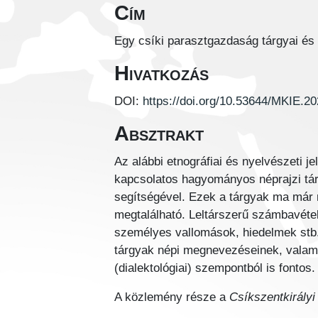
Cím
Egy csíki parasztgazdaság tárgyai és 
Hivatkozás
DOI:
https://doi.org/10.53644/MKIE.2
Absztrakt
Az alábbi etnográfiai és nyelvészeti 
kapcsolatos hagyományos néprajzi tár
segítségével. Ezek a tárgyak ma már 
megtalálható. Leltárszerű számbavétel
személyes vallomások, hiedelmek stb. 
tárgyak népi megnevezéseinek, valami
(dialektológiai) szempontból is fontos.
A közlemény része a
Csíkszentkirályi