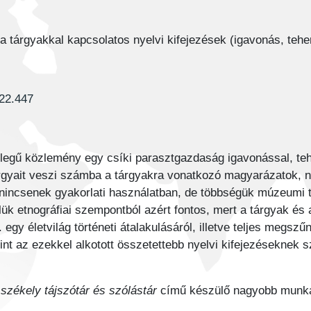
a tárgyakkal kapcsolatos nyelvi kifejezések (igavonás, teher
022.447
jellegű közlemény egy csíki parasztgazdaság igavonással, teh
gyait veszi számba a tárgyakra vonatkozó magyarázatok, n
nincsenek gyakorlati használatban, de többségük múzeumi t
ük etnográfiai szempontból azért fontos, mert a tárgyak és 
egy életvilág történeti átalakulásáról, illetve teljes megs
nt az ezekkel alkotott összetettebb nyelvi kifejezéseknek 
 székely tájszótár és szólástár
című készülő nagyobb munk