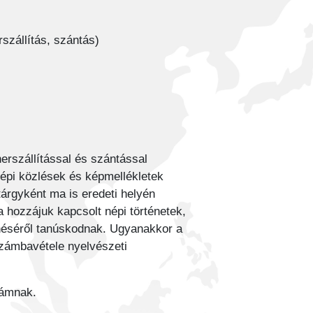
szállítás, szántás)
erszállítással és szántással
épi közlések és képmellékletek
árgyként ma is eredeti helyén
a hozzájuk kapcsolt népi történetek,
zűnéséről tanúskodnak. Ugyanakkor a
számbavétele nyelvészeti
ámnak.