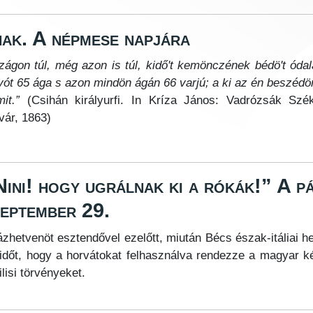
ak. A népmese napjára
szágon túl, még azon is túl, kidő't kemönczének bédö't óda
vót 65 ága s azon mindön ágán 66 varjú; a ki az én beszéd
it.”
(Csihán királyurfi. In Kríza János: Vadrózsák Szék
vár, 1863)
ini! hogy ugrálnak ki a rókák!” A p
zeptember 29.
zhetvenöt esztendővel ezelőtt, miután Bécs észak-itáliai hely
időt, hogy a horvátokat felhasználva rendezze a magyar k
ilisi törvényeket.