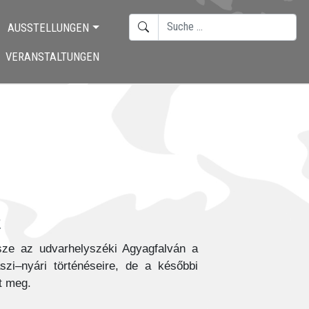
SUCHEN
AUSSTELLUNGEN
TYPE 2 OR MORE CHARACTERS F
VERANSTALTUNGEN
e
sze az udvarhelyszéki Agyagfalván a
zi–nyári történéseire, de a későbbi
t meg.