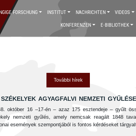
NGIGE FORSCHUNG
INSTITUT
NACHRICHTEN
VIDEOS
KONFERENZEN
E-BIBLIOTHEK
További hírek
székelyek agyagfalvi nemzeti gyűlés
8. október 16 –17-én – azaz 175 esztendeje – gyűlt ös
kely nemzeti gyűlés, amely nemcsak reagált 1848 tavas
onai események szempontjából is fontos kérdéseket tárgyal