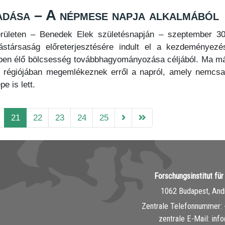
dása – A népmese napja alkalmából
rületen – Benedek Elek születésnapján – szeptember 30
stársaság előreterjesztésére indult el a kezdeményezé
en élő bölcsesség továbbhagyományozása céljából. Ma má
 régiójában megemlékeznek erről a napról, amely nemcs
 is lett.
21
22
23
24
25
Forschungsinstitut fü
1062 Budapest, Andr
Zentrale Telefonnummer: 
zentrale E-Mail: inf