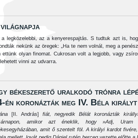
világnapja
a legközelebbi, az a kenyerespajtás. S tudtuk azt is, ho
ondták nekünk az öregek: „Ha te nem volnál, meg a penész
ettünk olyan finomat. Cukrosan volt a legjobb, vagy zsír
ehetett vinni az udvarra.
gy békeszerető uralkodó trónra lép
4-én koronázták meg IV. Béla királyt
tána
[II. András]
fiát, negyedik Bélát koronázták királ
sárnapon, amikor azt éneklik, hogy »Adj, Uram b
kesegyházában, amit ő szentelt föl. A királyi kardot fivére,
ala mellett, lovát pedig Dániel rutén herceg vezette előtte a