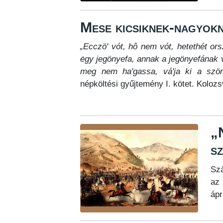
Mese kicsiknek-nagyokn
„Ecczö' vót, hô nem vót, hetethét or
ėgy jegönyefa, annak a jegönyefának 
meg nem ha'gassa, vá'ja ki a szöm
népköltési gyűjtemény I. kötet. Kolozs
„N
s
Szá
az 
ápr