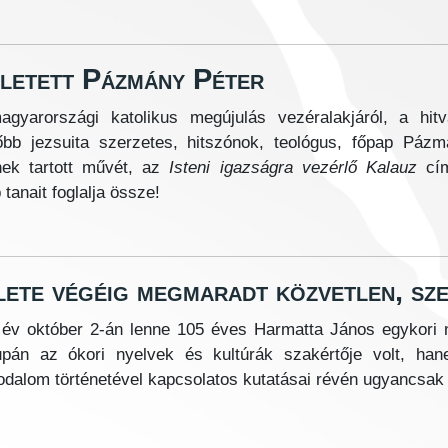
ületett Pázmány Péter
yarországi katolikus megújulás vezéralakjáról, a hitva
őbb jezsuita szerzetes, hitszónok, teológus, főpap Páz
bnek tartott művét, az
Isteni igazságra vezérlő Kalauz
cím
 tanait foglalja össze!
lete végéig megmaradt közvetlen, sz
év október 2-án lenne 105 éves Harmatta János egykori n
upán az ókori nyelvek és kultúrák szakértője volt, h
odalom történetével kapcsolatos kutatásai révén ugyancsak 