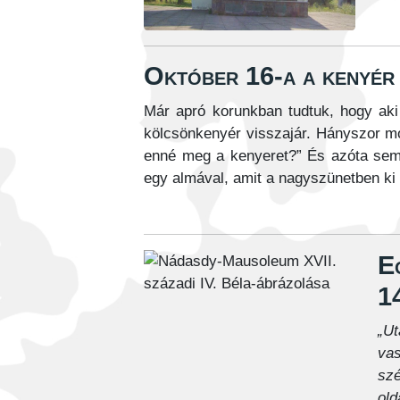
Október 16-a a kenyér 
Már apró korunkban tudtuk, hogy aki 
kölcsönkenyér visszajár. Hányszor m
enné meg a kenyeret?” És azóta sem 
egy almával, amit a nagyszünetben ki l
E
1
„U
va
szé
old