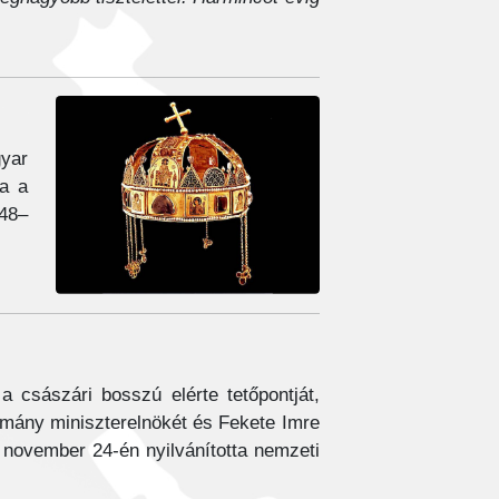
yar
ja a
848–
 császári bosszú elérte tetőpontját,
rmány miniszterelnökét és Fekete Imre
 november 24-én nyilvánította nemzeti