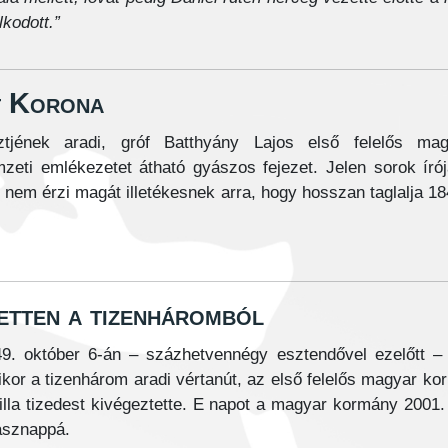
lkodott.”
t Korona
ztjének aradi, gróf Batthyány Lajos első felelős mag
zeti emlékezetet átható gyászos fejezet. Jelen sorok író
t nem érzi magát illetékesnek arra, hogy hosszan taglalja 1
etten a tizenháromból
9. október 6-án – százhetvennégy esztendővel ezelőtt – a
kor a tizenhárom aradi vértanút, az első felelős magyar ko
illa tizedest kivégeztette. E napot a magyar kormány 2001.
ásznappá.