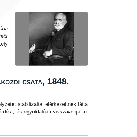
lába
ömöt
ely
ákozdi csata, 1848.
zetét stabilizálta, elérkezettnek látta
érdést, és egyoldalúan visszavonja az