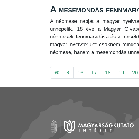
A mesemondás fennmara
A népmese napját a magyar nyelvte
ünnepelik. 18 éve a Magyar Olvasá
népmesék fennmaradása és a mesékb
magyar nyelvterület csaknem minden
népmese, hanem a mesemondás ünnepe
16
17
18
19
20