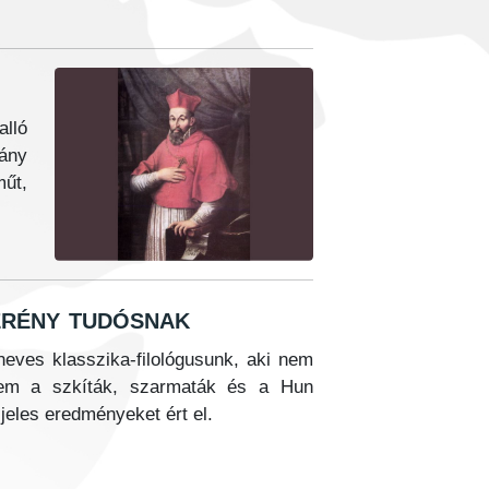
lló
mány
űt,
erény tudósnak
eves klasszika-filológusunk, aki nem
anem a szkíták, szarmaták és a Hun
jeles eredményeket ért el.