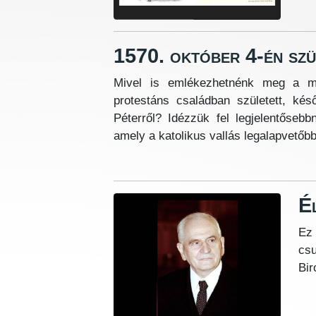
1570. október 4-én sz
Mivel is emlékezhetnénk meg a mag
protestáns családban született, kés
Péterről? Idézzük fel legjelentőseb
amely a katolikus vallás legalapvetőbb
É
Ez 
cs
Bir