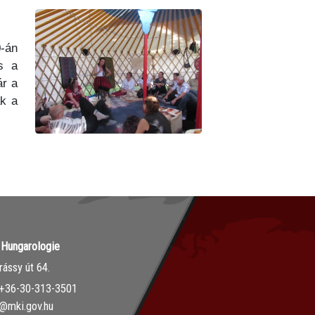
-án
s a
r a
ak a
r Hungarologie
ássy út 64.
‭+36-30-313-3501
o@mki.gov.hu