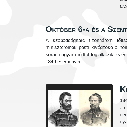
ura
Október 6-a és a Szen
A szabadságharc tizenhárom főtis
miniszterelnök pesti kivégzése a nem
korai magyar múlttal foglalkozik, ezér
1849 eseményeit.
K
184
ami
ger
gy