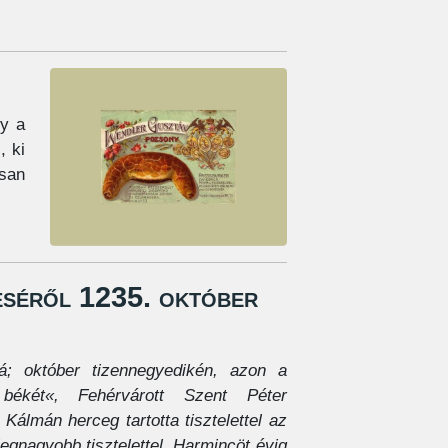
gy a
, ki
osan
éséről 1235. október
lyá; október tizennegyedikén, azon a
ékét«, Fehérvárott Szent Péter
 Kálmán herceg tartotta tisztelettel az
 legnagyobb tisztelettel. Harmincöt évig