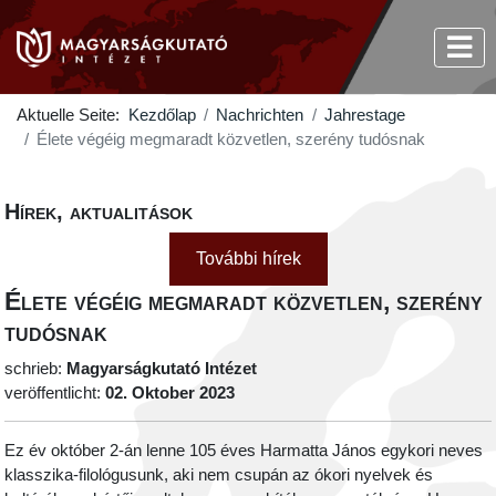
Aktuelle Seite:
Kezdőlap
Nachrichten
Jahrestage
Élete végéig megmaradt közvetlen, szerény tudósnak
Hírek, aktualitások
További hírek
Élete végéig megmaradt közvetlen, szerény
tudósnak
schrieb:
Magyarságkutató Intézet
veröffentlicht:
02. Oktober 2023
Ez év október 2-án lenne 105 éves Harmatta János egykori neves
klasszika-filológusunk, aki nem csupán az ókori nyelvek és