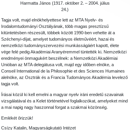
Harmatta János (1917. október 2. – 2004. július
24.)
Tagja volt, majd elnökhelyettese lett az MTA Nyelv- és
Irodalomtudományi Osztályának, több magas presztízsű
kitüntetésben részesült, többek között 1990-ben vehette át a
Széchenyi-díjat, amelyet tudományos életművéért, hazai és
nemzetközi tudományszervezési munkásságáért kapott, élete
vége felé pedig Akadémiai Aranyéremmel tüntették ki. Nemzetközi
eredményei önmagukért beszélnek: a Nemzetközi Akadémiai
Unióban az MTA delegátusa volt, majd egy időben elnöke, a
Conseil International de la Philosophie et des Sciences Humaines
alelnöke, az Osztrák és a Francia Tudományos Akadémia levelező
tagja volt.
Írásai közül ki kell emelni a magyar nyelv iráni eredetű szavainak
vizsgálatával és a Kelet történetével foglalkozókat, amelyeket mind
a mai napig nagy haszonnal forgat a szakmai közönség.
Emlékét őrizzük!
Csízy Katalin, Magyarságkutató Intézet