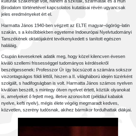
kultúrák szakértője volt, hanem a szkíták, szarmaták és a Hun
Birodalom történetével kapcsolatos kutatásai révén ugyancsak
jeles eredményeket ért el.
Harmatta János 1940-ben végzett az ELTE magyar–ógörög–latin
szakán, s a későbbiekben egyeteme Indoeurópai Nyelvtudományi
Tanszékének oktatójaként tevékenykedett s tanított egészen
haláláig.
Csupán keveseknek adatik meg, hogy közel kilencven évesen
kiváló szellemi frissességgel tudományos kérdésekről
beszélgessenek: Professzor Úr így búcsúzott a számára sokszor
viszontagságos földi léttől, hiszen a II. világháború idején tüzérként
szolgált, s hadifogságban is volt. Harmatta János számos nyelven
kiválóan beszélt, s mintegy ötven nyelvet értett, köztük olyanokat
is, amelyeket ő fejtett meg, illetve azonosított (például kabalok
nyelve, kefti nyelv), mégis élete végéig megmaradt kedves,
közvetlen, szerény tudósnak, akihez bármikor fordulhattak diákjai.