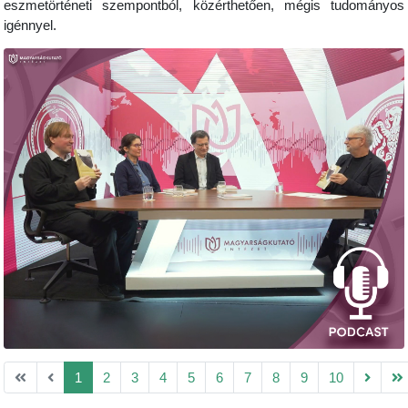
eszmetörténeti szempontból, közérthetően, mégis tudományos
igénnyel.
1
2
3
4
5
6
7
8
9
10