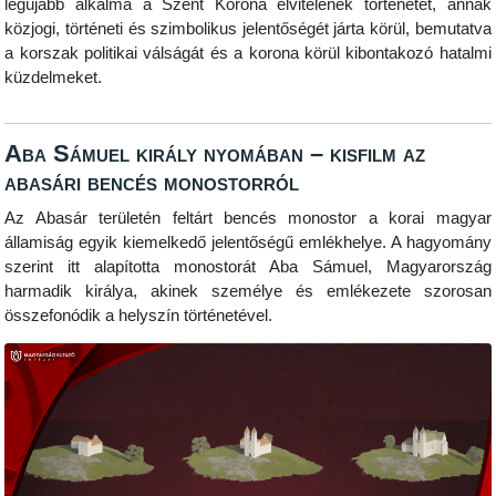
legújabb alkalma a Szent Korona elvitelének történetét, annak
közjogi, történeti és szimbolikus jelentőségét járta körül, bemutatva
a korszak politikai válságát és a korona körül kibontakozó hatalmi
küzdelmeket.
Aba Sámuel király nyomában – kisfilm az
abasári bencés monostorról
Az Abasár területén feltárt bencés monostor a korai magyar
államiság egyik kiemelkedő jelentőségű emlékhelye. A hagyomány
szerint itt alapította monostorát Aba Sámuel, Magyarország
harmadik királya, akinek személye és emlékezete szorosan
összefonódik a helyszín történetével.