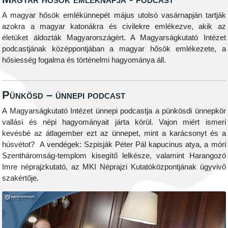
A magyar hősök emlékünnepét május utolsó vasárnapján tartják
azokra a magyar katonákra és civilekre emlékezve, akik az
életüket áldozták Magyarországért. A Magyarságkutató Intézet
podcastjának középpontjában a magyar hősök emlékezete, a
hősiesség fogalma és történelmi hagyománya áll.
Pünkösd – ünnepi podcast
A Magyarságkutató Intézet ünnepi podcastja a pünkösdi ünnepkör
vallási és népi hagyományait járta körül. Vajon miért ismeri
kevésbé az átlagember ezt az ünnepet, mint a karácsonyt és a
húsvétot? A vendégek: Szpisják Péter Pál kapucinus atya, a móri
Szentháromság-templom kisegítő lelkésze, valamint Harangozó
Imre néprajzkutató, az MKI Néprajzi Kutatóközpontjának ügyvivő
szakértője.