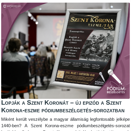
Lopják a Szent Koronát – új epizód a Szent
Korona-eszme pódiumbeszélgetés-sorozatban
Miként került veszélybe a magyar államiság legfontosabb jelképe
1440-ben? A Szent Korona-eszme pódiumbeszélgetés-sorozat