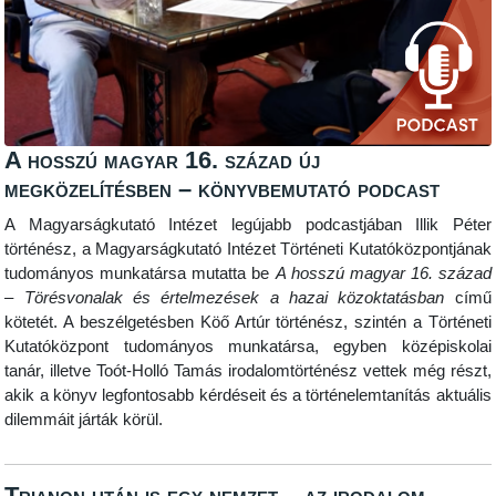
A hosszú magyar 16. század új
megközelítésben – könyvbemutató podcast
A Magyarságkutató Intézet legújabb podcastjában Illik Péter
történész, a Magyarságkutató Intézet Történeti Kutatóközpontjának
tudományos munkatársa mutatta be
A hosszú magyar 16. század
– Törésvonalak és értelmezések a hazai közoktatásban
című
kötetét. A beszélgetésben Köő Artúr történész, szintén a Történeti
Kutatóközpont tudományos munkatársa, egyben középiskolai
tanár, illetve Toót-Holló Tamás irodalomtörténész vettek még részt,
akik a könyv legfontosabb kérdéseit és a történelemtanítás aktuális
dilemmáit járták körül.
Trianon után is egy nemzet – az irodalom