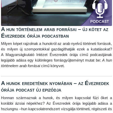
A hun történelem arab forrásai – új kötet az
Évezredek órája podcastban
Milyen képet rajzolnak a hunokról az arab nyelvű történeti források,
és milyen új szempontokkal gazdagíthatják ezek a kutatásokat?
A Magyarságkutató Intézet Évezredek órája című podcastjának
legújabb adása egy különleges forrásgyűjteményt mutat be:
A hun
történelem arab forrásai
című könyvet.
A hunok eredetének nyomában – az Évezredek
órája podcast új epizódja
Honnan származnak a hunok, és milyen kapcsolat fűzi őket a
korábbi ázsiai népekhez? Az Évezredek órája legújabb adása a
hsziungnu –hun kapcsolatrendszert vizsgálja történeti, régészeti és