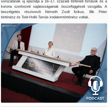
sorozatának új epizódja a 16–17. századi történeti források és a
korona szerkezeti sajátosságainak összefüggéseit vizsgálta. A
beszélgetés résztvevői Németh Zsolt fizikus, Illik Péter
történész és Toót-Holló Tamás irodalomtörténész voltak.