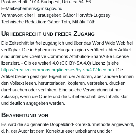
Postanschrift: 1014 Budapest, Úri utca 54–56.
E-Mail:
ephemeris@mki.gov.hu
Verantwortlicher Herausgeber: Gábor Horváth-Lugossy
Technische Redaktion: Gábor Tóth, Mihály Tóth
Urheberrecht und freier Zugang
Die Zeitschrift ist frei zugänglich und über das World Wide Web frei
verfügbar. Die in Ephemeris Hungarologica veröffentlichten Artikel
sind unter der Creative Commons Attribution-ShareAlike License
lizenziert. - Gib es weiter! 4.0 (CC BY-SA 4.0) Lizenz (siehe
https://creativecommons.org/licenses/by-sa/4.0/deed.hu
). Die
Artikel bleiben geistiges Eigentum der Autoren, aber andere können
den Volltext lesen, herunterladen, kopieren, verbreiten, drucken,
durchsuchen oder verlinken. Eine solche Verwendung ist nur
zulässig, wenn die Quelle und die Urheberschaft des Inhalts klar
und deutlich angegeben werden.
Bearbeitung von
Es wird die so genannte Doppelblind-Korrekturmethode angewandt,
d. h. der Autor ist dem Korrekturleser unbekannt und der