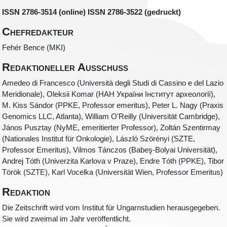
ISSN 2786-3514 (online) ISSN 2786-3522 (gedruckt)
Chefredakteur
Fehér Bence (MKI)
Redaktioneller Ausschuss
Amedeo di Francesco (Università degli Studi di Cassino e del Lazio
Meridionale), Oleksii Komar (НАН України Інститут археології),
M. Kiss Sándor (PPKE, Professor emeritus), Peter L. Nagy (Praxis
Genomics LLC, Atlanta), William O'Reilly (Universität Cambridge),
János Pusztay (NyME, emeritierter Professor), Zoltán Szentirmay
(Nationales Institut für Onkologie), László Szörényi (SZTE,
Professor Emeritus), Vilmos Tánczos (Babeş-Bolyai Universität),
Andrej Tóth (Univerzita Karlova v Praze), Endre Tóth (PPKE), Tibor
Török (SZTE), Karl Vocelka (Universität Wien, Professor Emeritus)
Redaktion
Die Zeitschrift wird vom Institut für Ungarnstudien herausgegeben.
Sie wird zweimal im Jahr veröffentlicht.