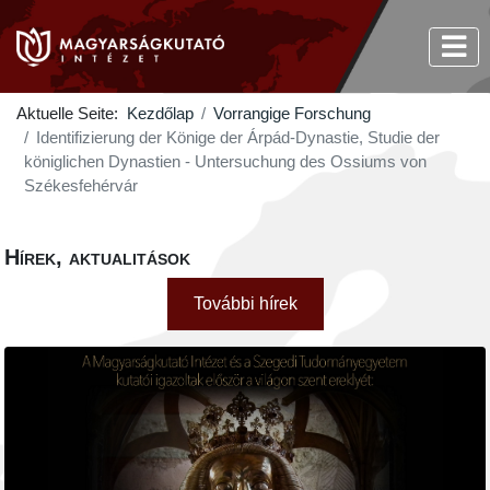
Aktuelle Seite:
Kezdőlap
Vorrangige Forschung
Identifizierung der Könige der Árpád-Dynastie, Studie der
königlichen Dynastien - Untersuchung des Ossiums von
Székesfehérvár
Hírek, aktualitások
További hírek