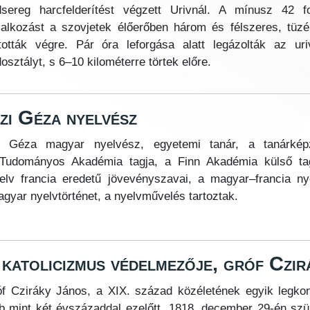
sereg harcfelderítést végzett Urivnál. A mínusz 42 fo
lalkozást a szovjetek élőerőben három és félszeres, tüzé
tották végre. Pár óra leforgása alatt legázolták az ur
osztályt, s 6–10 kilométerre törtek előre.
zi Géza nyelvész
zi Géza magyar nyelvész, egyetemi tanár, a tanárkép
Tudományos Akadémia tagja, a Finn Akadémia külső tag
elv francia eredetű jövevényszavai, a magyar–francia ny
agyar nyelvtörténet, a nyelvművelés tartoztak.
 katolicizmus védelmezője, gróf Czi
f Cziráky János, a XIX. század közéletének egyik legkon
b mint két évszázaddal ezelőtt, 1818. december 29-én szül