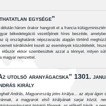
thatatlan egysége”
, délután három órakor hangzott el a francia külügyminiszté
agyar békedelegáció vezetőjének híres beszéde, amelybe
az új országhatárok népszavazás alapján történő meghúz
 kiemelt kérdésként kezeli az események közzétételét, hisz
en először ekkor szembesültek azzal a ténnyel, milyen sú
 a magyar nemzettel.
Az utolsó aranyágacska” 1301. január
ndrás király
ghalt András, Magyarország jeles királya… az atyai ágon 
tvánnak, a magyarok első királyának sarjai közül, n
házkormányzatot birtokló főpapok, az előkelő bárók, a ne