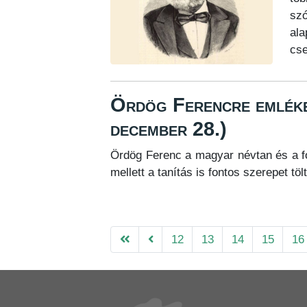
szó
al
cse
Ördög Ferencre emlékez
december 28.)
Ördög Ferenc a magyar névtan és a f
mellett a tanítás is fontos szerepet töl
12
13
14
15
16