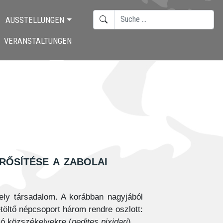
SUCHEN
AUSSTELLUNGEN
TYPE 2 OR MORE CHARACTERS F
VERANSTALTUNGEN
rősítése a zabolai
ely társadalom. A korábban nagyjából
töltő népcsoport három rendre oszlott:
ló közszékelyekre (
pedites pixidari
).