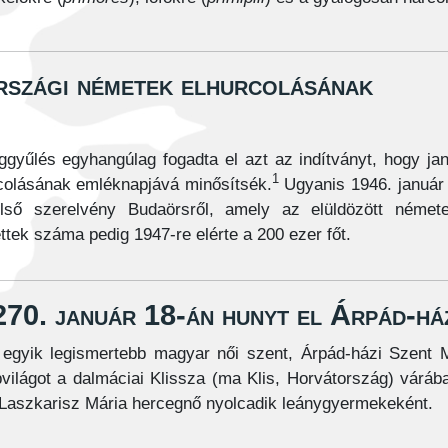
rszági németek elhurcolásának
űlés egyhangúlag fogadta el azt az indítványt, hogy ja
1
colásának emléknapjává minősítsék.
Ugyanis 1946. január
ső szerelvény Budaörsről, amely az elüldözött némete
ettek száma pedig 1947-re elérte a 200 ezer főt.
270. január 18-án hunyt el Árpád-há
egyik legismertebb magyar női szent, Árpád-házi Szent M
világot a dalmáciai Klissza (ma Klis, Horvátország) váráb
Laszkarisz Mária hercegnő nyolcadik leánygyermekeként.