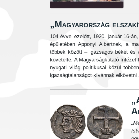
„Magyarország elszakí
104 évvel ezelőtt, 1920. január 16-án
épületében Apponyi Albertnek, a m
többek között – igazságos békét és 
követelte. A Magyarságkutató Intézet
nyugati világ politikusai közül több
igazságtalanságot kívánnak elkövetni
„
A
„Me
Is
egy