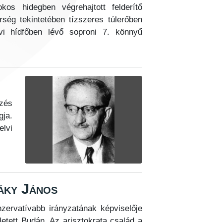
kos hidegben végrehajtott felderítő
rség tekintetében tízszeres túlerőben
ivi hídfőben lévő soproni 7. könnyű
zés
ja.
elvi
ráky János
zervatívabb irányzatának képviselője
etett Budán. Az arisztokrata család a