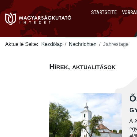
STARTSEITE
VORRA
Aktuelle Seite:
Kezdőlap
Nachrichten
Jahrestage
Hírek, aktualitások
Ős
g
A X
egy
elő