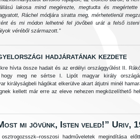
állású lakosa mind megérezte, megtudta és megértette 
agyatott, Ráchel módjára siratta meg, mérhetetlenül megz
ént és mi módon lelhetné fel jövőbeli urát a felső isten
ályok véréből származott.”
gyelországi hadjáratának kezdete
kre hívta össze hadait és az erdélyi országgyűlést
II. Rák
 hogy meg ne sértse I. Lipót magyar király országá
r királyságbeli hágókat elkerülve akart átjutni minél hama
egnek kellett már erre az eleve nehezen megközelíthető he
ost mi jövünk, Isten veled!” Uriv, 
 osztrogozsszk–rosszosi hadműveletek megindítása előtt