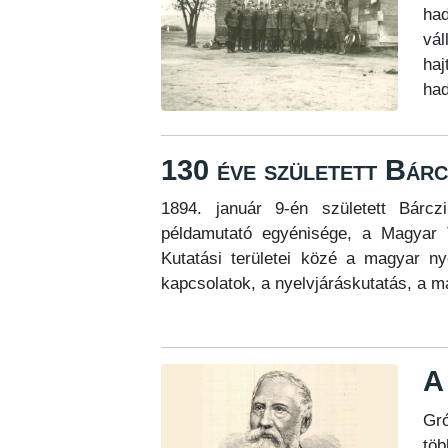
had
vál
haj
had
130 éve született Bárc
1894. január 9-én született Bárc
példamutató egyénisége, a Magyar 
Kutatási területei közé a magyar ny
kapcsolatok, a nyelvjáráskutatás, a m
A
Gró
töb