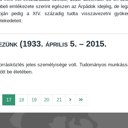
beli emlékezete szerint egészen az Árpádok idejéig, de lega
apján pedig a XIV. századig tudta visszavezetni gyöker
lekedeteit.
ünk (1933. április 5. – 2015.
orrásközlés jeles személyisége volt. Tudományos munkás
tött be életében.
17
18
19
20
21