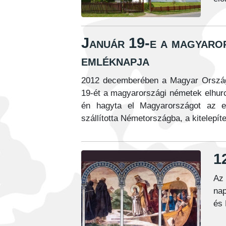
Január 19-e a magyaro
emléknapja
2012 decemberében a Magyar Országgy
19-ét a magyarországi németek elhur
én hagyta el Magyarországot az el
szállította Németországba, a kitelepít
1
Az 
nap
és 