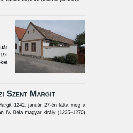
nuár
 19-
ket
zi Szent Margit
argit 1242. január 27-én látta meg a
an IV. Béla magyar király (1235–1270)