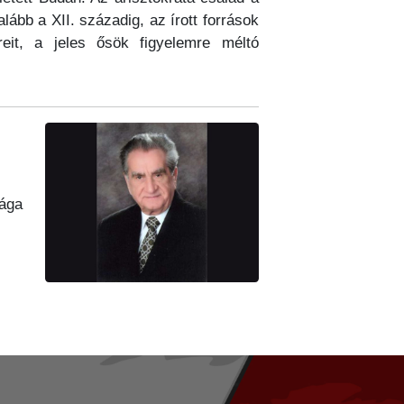
lább a XII. századig, az írott források
eit, a jeles ősök figyelemre méltó
sága