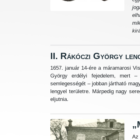
jog
elh
mik
kir
II. Rákóczi György len
1657. január 14-ére a máramarosi Vis
György erdélyi fejedelem, mert –
semlegességét – jobban jártható magya
lengyel területre. Márpedig nagy ser
eljutnia.
„M
Az