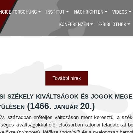
NGIGE FORSCHUNG
INSTITUT
NACHRICHTEN
VIDEOS
KONFERENZEN
E-BIBLIOTHEK
További hírek
i székely kiváltságok és jogok mege
yűlésen (1466. január 20.)
V. században erőteljes változáson ment keresztül a szék
séges kiváltságokkal élő, elsősorban katonai feladatokat be
kelőkre (
primores
), lófőkre (
primipili
) és a gyalogosan harco