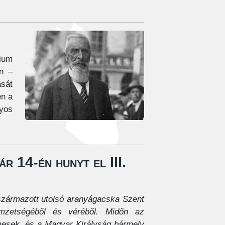
rium
n –
ását
en a
lyos
 14-én hunyt el III.
származott utolsó aranyágacska Szent
emzetségéből és véréből. Midőn az
mesek, és a Magyar Királyság bármely