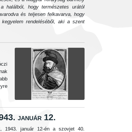
a halálból, hogy természetes urától
avarodva és teljesen felkavarva, hogy
i kegyelem rendeléséből, aki a szent
óczi
nak
rabb
lyre
1943. január 12.
, 1943. január 12-én a szovjet 40.