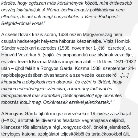
kérdés, hogy egészen más körülmények között, mint értékesebb
ország folytathatjuk. A Róma–berlini tengely politikájának nem
ellentéte, de nekünk megkönnyebbülés a Varsó–Budapest–
Belgrád–római vonal.”
A csehszlovák krízis során, 1938 őszén Magyarország nem
csupán hadseregét helyezte háborús készenlétbe. Vitéz Homlok
Sándor vezérkari alezredes (1938. november 1-jétől: ezredes), a
Honvéd Vezérkar 5. (sajtó- és propaganda) osztályának vezetője,
és vitéz leveldi Kozma Miklós irányítása alatt – 1919 és 1921–1922
után – újból felállt a Rongyos Gárda. Kozma 1938. szeptember 24-i
naplóbejegyzésében olvashatunk a szervezés kezdeteiről:
„[…]
kimaradni a dolgokból nem akarunk, és ezért is történt, hogy
minden eshetőséggel számolva, a kormány tudtával és
támogatásával már korábban [1938 áprilisától] egy önkéntes
1
toborzás indult meg. Önkéntesek ezrével jelentkeztek.”
A Rongyos Gárda újbóli megszervezésekor 19 lövészzászlóaljat
(I–XIX.) állítottak fel diverzáns feladatok végrehajtása céljából,
kilencezer fős állománya régi „rongyosokból”, önként jelentkező,
tényleges katonai szolgálatot teljesítőkből és tartalékosokból állt.