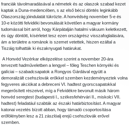
franciák távolmaradásával a németek és az olaszok szabad kezet
kaptak a Duna-medencében, s az első bécsi döntés leginkább
Olaszország jóindulatát tükrözte. A honvédség november 5-e és
10-e közötti felvidéki bevonulását követően a magyar kormány
tudomással bírt arról, hogy Kárpátalján hatalmi vákuum keletkezett,
és úgy döntött, kísérletet tesz ezen országrész visszafoglalására,
ám a területre a románok is szemet vetettek, hiszen ezáltal a
Tiszáig tolhatták ki északnyugati határukat.
A Honvéd Vezérkar elképzelése szerint a november 20-ára
tervezett hadműveletben a lengyel – főleg Teschen környéki és
galíciai – szabadcsapatok a Rongyos Gárdával együtt a
demoralizált csehszlovák erőkkel szemben kezdeményeztek volna
fegyveres akciókat a debreceni VI. hadtest gyorscsapatokkal
megerősített részeivel, míg a Felvidékre bevonult másik három
honvéd seregtest (budapesti I., székesfehérvári II., miskolci VII.
hadtest) feladatául szabták az északi határbiztosítást. A magyar
katonai vezetés bízott abban, hogy támadó csoportosítása
erőfölényben lesz a 21 zászlóalj erejű csehszlovák erővel
szemben.