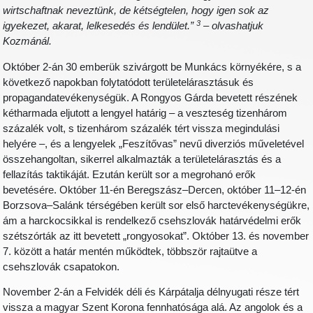
wirtschaftnak neveztünk, de kétségtelen, hogy igen sok az
3
igyekezet, akarat, lelkesedés és lendület.”
– olvashatjuk
Kozmánál.
Október 2-án 30 emberük szivárgott be Munkács környékére, s a
következő napokban folytatódott területelárasztásuk és
propagandatevékenységük. A Rongyos Gárda bevetett részének
kétharmada eljutott a lengyel határig – a veszteség tizenhárom
százalék volt, s tizenhárom százalék tért vissza megindulási
helyére –, és a lengyelek „Feszítővas” nevű diverziós műveletével
összehangoltan, sikerrel alkalmazták a területelárasztás és a
fellazítás taktikáját. Ezután került sor a megrohanó erők
bevetésére. Október 11-én Beregszász–Dercen, október 11–12-én
Borzsova–Salánk térségében került sor első harctevékenységükre,
ám a harckocsikkal is rendelkező csehszlovák határvédelmi erők
szétszórták az itt bevetett „rongyosokat”. Október 13. és november
7. között a határ mentén működtek, többször rajtaütve a
csehszlovák csapatokon.
November 2-án a Felvidék déli és Kárpátalja délnyugati része tért
vissza a magyar Szent Korona fennhatósága alá. Az angolok és a