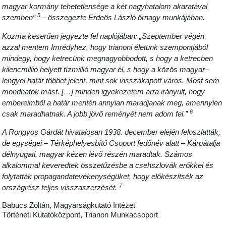
magyar kormány tehetetlensége a két nagyhatalom akaratával
5
szemben”
– összegezte Erdeös László őrnagy munkájában.
Kozma keserűen jegyezte fel naplójában: „Szeptember végén
azzal mentem Imrédyhez, hogy trianoni életünk szempontjából
mindegy, hogy ketrecünk megnagyobbodott, s hogy a ketrecben
kilencmillió helyett tízmillió magyar él, s hogy a közös magyar–
lengyel határ többet jelent, mint sok visszakapott város. Most sem
mondhatok mást. […] minden igyekezetem arra irányult, hogy
embereimből a határ mentén annyian maradjanak meg, amennyien
6
csak maradhatnak. A jobb jövő reményét nem adom fel.”
A Rongyos Gárdát hivatalosan 1938. december elején feloszlatták,
de egységei – Térképhelyesbítő Csoport fedőnév alatt – Kárpátalja
délnyugati, magyar kézen lévő részén maradtak. Számos
alkalommal keveredtek összetűzésbe a csehszlovák erőkkel és
folytatták propagandatevékenységüket, hogy előkészítsék az
7
országrész teljes visszaszerzését.
Babucs Zoltán, Magyarságkutató Intézet
Történeti Kutatóközpont, Trianon Munkacsoport