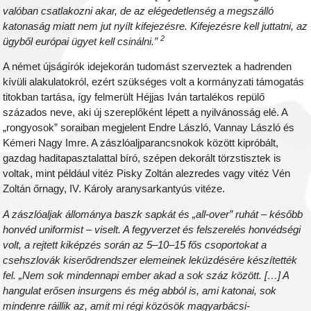
valóban csatlakozni akar, de az elégedetlenség a megszálló
katonaság miatt nem jut nyílt kifejezésre. Kifejezésre kell juttatni, az
2
ügyből európai ügyet kell csinálni.”
A német újságírók idejekorán tudomást szerveztek a hadrenden
kívüli alakulatokról, ezért szükséges volt a kormányzati támogatás
titokban tartása, így felmerült Héjjas Iván tartalékos repülő
százados neve, aki új szereplőként lépett a nyilvánosság elé. A
„rongyosok” soraiban megjelent Endre László, Vannay László és
Kémeri Nagy Imre. A zászlóaljparancsnokok között kipróbált,
gazdag haditapasztalattal bíró, szépen dekorált törzstisztek is
voltak, mint például vitéz Pisky Zoltán alezredes vagy vitéz Vén
Zoltán őrnagy, IV. Károly aranysarkantyús vitéze.
A zászlóaljak állománya baszk sapkát és „all-over” ruhát – később
honvéd uniformist – viselt. A fegyverzet és felszerelés honvédségi
volt, a rejtett kiképzés során az 5–10–15 fős csoportokat a
csehszlovák kiserődrendszer elemeinek leküzdésére készítették
fel. „Nem sok mindennapi ember akad a sok száz között. […] A
hangulat erősen insurgens és még abból is, ami katonai, sok
mindenre ráillik az, amit mi régi közösök magyarbácsi-