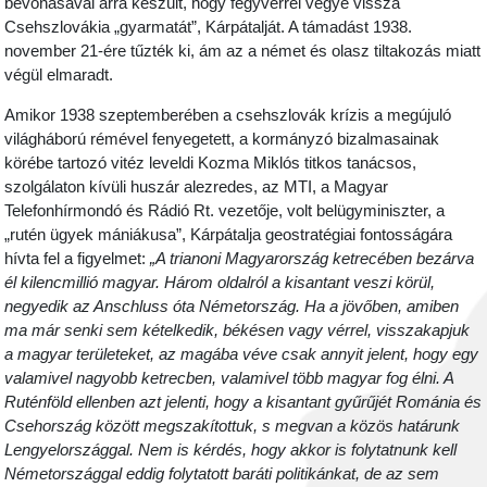
bevonásával arra készült, hogy fegyverrel vegye vissza
Csehszlovákia „gyarmatát”, Kárpátalját. A támadást 1938.
november 21-ére tűzték ki, ám az a német és olasz tiltakozás miatt
végül elmaradt.
Amikor 1938 szeptemberében a csehszlovák krízis a megújuló
világháború rémével fenyegetett, a kormányzó bizalmasainak
körébe tartozó vitéz leveldi Kozma Miklós titkos tanácsos,
szolgálaton kívüli huszár alezredes, az MTI, a Magyar
Telefonhírmondó és Rádió Rt. vezetője, volt belügyminiszter, a
„rutén ügyek mániákusa”, Kárpátalja geostratégiai fontosságára
hívta fel a figyelmet:
„A trianoni Magyarország ketrecében bezárva
él kilencmillió magyar. Három oldalról a kisantant veszi körül,
negyedik az Anschluss óta Németország. Ha a jövőben, amiben
ma már senki sem kételkedik, békésen vagy vérrel, visszakapjuk
a magyar területeket, az magába véve csak annyit jelent, hogy egy
valamivel nagyobb ketrecben, valamivel több magyar fog élni. A
Ruténföld ellenben azt jelenti, hogy a kisantant gyűrűjét Románia és
Csehország között megszakítottuk, s megvan a közös határunk
Lengyelországgal. Nem is kérdés, hogy akkor is folytatnunk kell
Németországgal eddig folytatott baráti politikánkat, de az sem