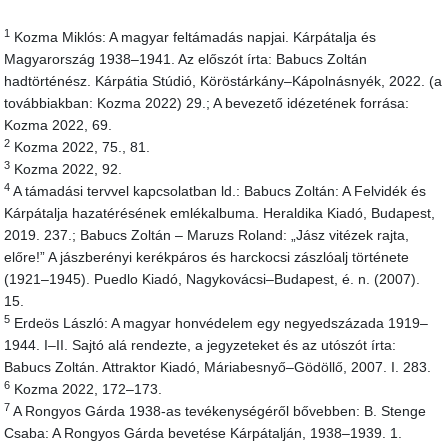
1
Kozma Miklós: A magyar feltámadás napjai. Kárpátalja és
Magyarország 1938–1941. Az előszót írta: Babucs Zoltán
hadtörténész. Kárpátia Stúdió, Köröstárkány–Kápolnásnyék, 2022. (a
továbbiakban: Kozma 2022) 29.; A bevezető idézetének forrása:
Kozma 2022, 69.
2
Kozma 2022, 75., 81.
3
Kozma 2022, 92.
4
A támadási tervvel kapcsolatban ld.: Babucs Zoltán: A Felvidék és
Kárpátalja hazatérésének emlékalbuma. Heraldika Kiadó, Budapest,
2019. 237.; Babucs Zoltán – Maruzs Roland: „Jász vitézek rajta,
előre!” A jászberényi kerékpáros és harckocsi zászlóalj története
(1921–1945). Puedlo Kiadó, Nagykovácsi–Budapest, é. n. (2007).
15.
5
Erdeös László: A magyar honvédelem egy negyedszázada 1919–
1944. I–II. Sajtó alá rendezte, a jegyzeteket és az utószót írta:
Babucs Zoltán. Attraktor Kiadó, Máriabesnyő–Gödöllő, 2007. I. 283.
6
Kozma 2022, 172–173.
7
A Rongyos Gárda 1938-as tevékenységéről bővebben: B. Stenge
Csaba: A Rongyos Gárda bevetése Kárpátalján, 1938–1939. 1.