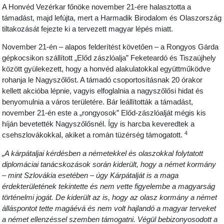
A Honvéd Vezérkar főnöke november 21-ére halasztotta a
támadást, majd lefújta, mert a Harmadik Birodalom és Olaszország
tiltakozását fejezte ki a tervezett magyar lépés miatt.
November 21-én – alapos felderítést követően – a Rongyos Gárda
gépkocsikon szállított „Előd zászlóalja” Feketeardó és Tiszaújhely
között gyülekezett, hogy a honvéd alakulatokkal együttműködve
rohanja le Nagyszőlőst. A támadó csoportosításnak 20 órakor
kellett akcióba lépnie, vagyis elfoglalnia a nagyszőlősi hidat és
benyomulnia a város területére. Bár leállították a támadást,
november 21-én este a „rongyosok” Előd-zászlóalját mégis kis
híján bevetették Nagyszőlősnél. Így is harcba keveredtek a
4
csehszlovákokkal, akiket a román tüzérség támogatott.
„A kárpátaljai kérdésben a németekkel és olaszokkal folytatott
diplomáciai tanácskozások során kiderült, hogy a német kormány
– mint Szlovákia esetében – úgy Kárpátalját is a maga
érdekterületének tekintette és nem vette figyelembe a magyarság
történelmi jogát. De kiderült az is, hogy az olasz kormány a német
álláspontot tette magáévá és nem volt hajlandó a magyar terveket
a német ellenzéssel szemben támogatni. Végül bebizonyosodott a