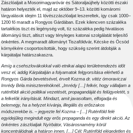
Zászlóaljait a Mosonmagyaróvár és Sátoraljaújhely közötti északi
határon helyezték el, majd az október 9–13. közötti komáromi
tárgyalások idején 11 lövészzászlóaljat leszereltek, így csak 1000–
1200 fő maradt a Rongyos Gárdában. Ezek kilencven százaléka
tartalékos tiszt és legénység volt, tíz százaléka pedig hivatásos
állományú tiszt, altiszt vagy tényleges katonai szolgálatát teljesítő
önkéntes. A megmaradt állományt Tiszaföldvár, Kécske és Öcsöd
környékére csoportosították, hogy szükség szerint átdobják a
kárpátaljai határszakaszra.
Amíg a csehszlovákokkal való etnikai alapú területrendezés időt
vesz el, addig Kárpátalján a folyamatok felgyorsítása elérhető a
Rongyos Gárda bevetésével, érvelt Kozma dr. vitéz ómoraviczai
Imrédy Béla miniszterelnöknél. „Imrédy […] felkér, hogy vállaljam a
ruténföldi akció politikai vezetését, propagandáját és felügyeletét, s
a felkelők irányítását. Mindazt, amit javasoltam, elfogadja és
belemegy, ha a helyzet kívánja, illegális és erőszakos
módszerekbe is. – jegyezte fel Kozma – […] Ruténföld felé
egyidejűleg megindult egy erős propaganda és egy direkt akció. Az
önkéntes zászlóaljak Nyírbátor, Vásárosnamény körül
koncentrálódnak a határon innen. […] Cél: Ruténföld elégedetlen és