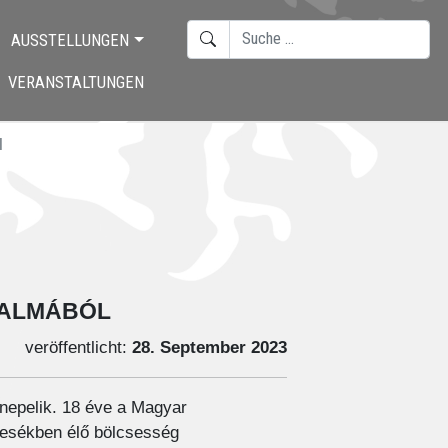
SUCHEN
AUSSTELLUNGEN
TYPE 2 OR MORE CHARACTERS F
VERANSTALTUNGEN
l
kalmából
veröffentlicht:
28. September 2023
nepelik. 18 éve a Magyar
mesékben élő bölcsesség