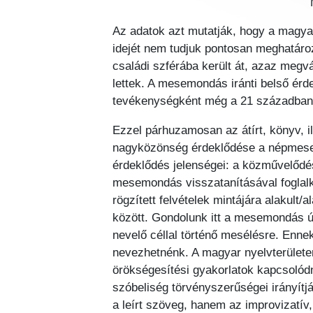
Az adatok azt mutatják, hogy a magy
idejét nem tudjuk pontosan meghatáro
családi szférába került át, azaz meg
lettek. A mesemondás iránti belső ér
tevékenységként még a 21 században 
Ezzel párhuzamosan az átírt, könyv, 
nagyközönség érdeklődése a népmese
érdeklődés jelenségei: a közművelődé
mesemondás visszatanításával foglalko
rögzített felvételek mintájára alakult
között. Gondolunk itt a mesemondás 
nevelő céllal történő mesélésre. En
nevezhetnénk. A magyar nyelvterülete
örökségesítési gyakorlatok kapcsolód
szóbeliség törvényszerűségei irányít
a leírt szöveg, hanem az improvizatív