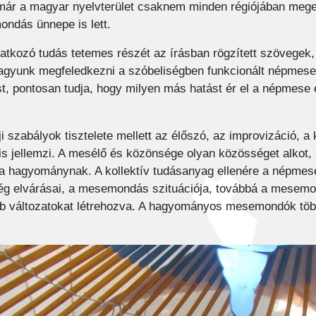
ár a magyar nyelvterület csaknem minden régiójában mege
ndás ünnepe is lett.
tkozó tudás tetemes részét az írásban rögzített szövegek, 
agyunk megfeledkezni a szóbeliségben funkcionált népmese 
st, pontosan tudja, hogy milyen más hatást ér el a népme
szabályok tisztelete mellett az élőszó, az improvizáció,
s jellemzi. A mesélő és közönsége olyan közösséget alkot
 a hagyománynak. A kollektív tudásanyag ellenére a népmes
ég elvárásai, a mesemondás szituációja, továbbá a mesemon
b változatokat létrehozva. A hagyományos mesemondók többny