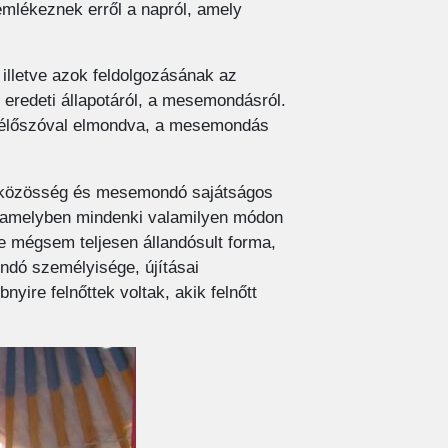
mlékeznek erről a napról, amely
illetve azok feldolgozásának az
eredeti állapotáról, a mesemondásról.
se élőszóval elmondva, a mesemondás
 a közösség és mesemondó sajátságos
, amelyben mindenki valamilyen módon
e mégsem teljesen állandósult forma,
dó személyisége, újításai
ire felnőttek voltak, akik felnőtt