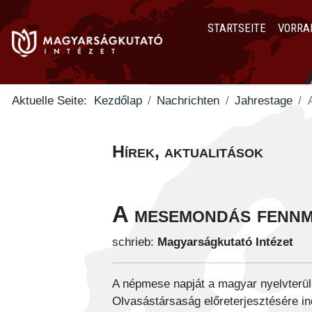
STARTSEITE
VORRA
Aktuelle Seite:
Kezdőlap
Nachrichten
Jahrestage
Hírek, aktualitások
A mesemondás fennm
schrieb:
Magyarságkutató Intézet
A népmese napját a magyar nyelvterül
Olvasástársaság előreterjesztésére 