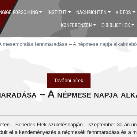
NGIGE FORSCHUNG
INSTITUT
NACHRICHTEN
VIDEOS
KONFERENZEN
E-BIBLIOTHEK
A mesemondás fennmaradása – A népmese napja alkalmábó
További hírek
aradása – A népmese napja al
eten – Benedek Elek születésnapján – szeptember 30-án ün
indult el a kezdeményezés a népmesék fennmaradása és a 