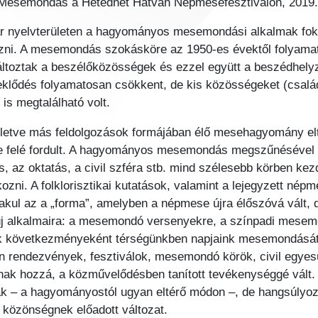
Mesemondás a Hetedhét Hatvan Népmesefesztiválon, 2019
ar nyelvterületen a hagyományos mesemondási alkalmak fo
zni. A mesemondás szokásköre az 1950-es évektől folyamat
változtak a beszélőközösségek és ezzel együtt a beszédhel
deklődés folyamatosan csökkent, de kis közösségeket (csal
is megtalálható volt.
illetve más feldolgozások formájában élő mesehagyomány e
 felé fordult. A hagyományos mesemondás megszűnésével e
s, az oktatás, a civil szféra stb. mind szélesebb körben 
zni. A folklorisztikai kutatások, valamint a lejegyzett né
/alakul az a „forma”, amelyben a népmese újra élőszóvá vált
új alkalmaira: a mesemondó versenyekre, a színpadi mesemo
nek következményeként térségünkben napjaink mesemondását
n rendezvények, fesztiválok, mesemondó körök, civil egyesü
nak hozzá, a közművelődésben tanított tevékenységgé vált.
ják – a hagyományostól ugyan eltérő módon –, de hangsúly
, közönségnek előadott változat.