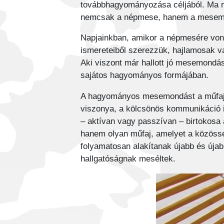
továbbhagyományozása céljából. Ma m
nemcsak a népmese, hanem a mesemo
Napjainkban, amikor a népmesére vona
ismereteiből szerezzük, hajlamosak v
Aki viszont már hallott jó mesemondá
sajátos hagyományos formájában.
A hagyományos mesemondást a műfaji 
viszonya, a kölcsönös kommunikáció i
– aktívan vagy passzívan – birtokosa
hanem olyan műfaj, amelyet a közöss
folyamatosan alakítanak újabb és újab
hallgatóságnak meséltek.