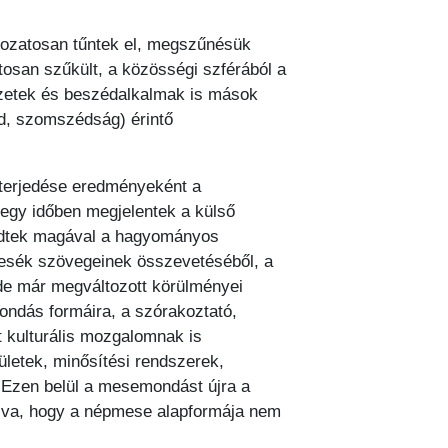
.
kozatosan tűntek el, megszűnésük
osan szűkült, a közösségi szférából a
yzetek és beszédalkalmak is mások
ád, szomszédság) érintő
lterjedése eredményeként a
gy időben megjelentek a külső
kezdtek magával a hagyományos
pmesék szövegeinek összevetéséből, a
, de már megváltozott körülményei
ndás formáira, a szórakoztató,
 kulturális mozgalomnak is
letek, minősítési rendszerek,
 Ezen belül a mesemondást újra a
ozva, hogy a népmese alapformája nem