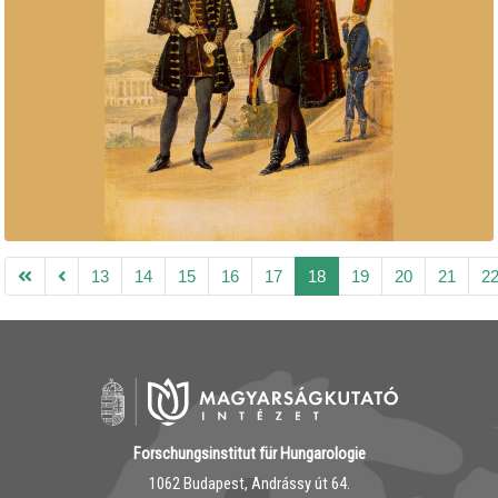
13
14
15
16
17
18
19
20
21
2
Forschungsinstitut für Hungarologie
1062 Budapest, Andrássy út 64.