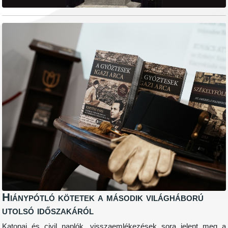
Hiánypótló kötetek a második világháború
utolsó időszakáról
Katonai és civil naplók, visszaemlékezések sora jelent meg a