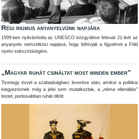
Régi rigmus anyanyelvünk napjára
1999-ben nyilvánította az UNESCO közgyűlése február 21-ikét az
anyanyelv nemzetközi napjává, hogy felhívják a figyelmet a Föld
nyelvi sokszínűségére.
„Magyar ruhát csináltat most minden ember”
Tizenegy évvel a szabadságharc leverése után, amikor a politikai
kiegyezésnek még a jelei sem mutatkoztak, a „néma ellenállás”
testet, pontosabban ruhát öltött.