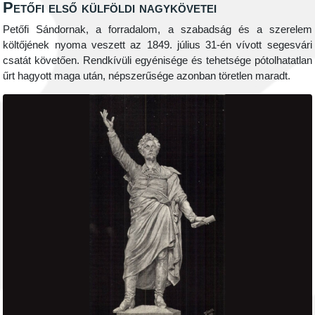
Petőfi első külföldi nagykövetei
Petőfi Sándornak, a forradalom, a szabadság és a szerelem
költőjének nyoma veszett az 1849. július 31-én vívott segesvári
csatát követően. Rendkívüli egyénisége és tehetsége pótolhatatlan
űrt hagyott maga után, népszerűsége azonban töretlen maradt.