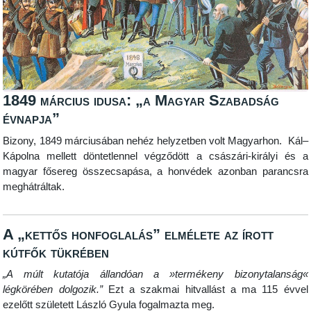
1849 március idusa: „a Magyar Szabadság
évnapja”
Bizony, 1849 márciusában nehéz helyzetben volt Magyarhon. Kál–
Kápolna mellett döntetlennel végződött a császári-királyi és a
magyar fősereg összecsapása, a honvédek azonban parancsra
meghátráltak.
A „kettős honfoglalás” elmélete az írott
kútfők tükrében
„A múlt kutatója állandóan a »termékeny bizonytalanság«
légkörében dolgozik.”
Ezt a szakmai hitvallást a ma 115 évvel
ezelőtt született László Gyula fogalmazta meg.