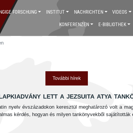
NGIGE FORSCHUNG
INSTITUT
NACHRICHTEN
VIDEOS
KONFERENZEN
E-BIBLIOTHEK
en
További hírek
apkiadvány lett a jezsuita atya tank
atin nyelv évszázadokon keresztül meghatározó volt a mag
almas kérdés, hogyan és milyen tankönyvekből sajátították e