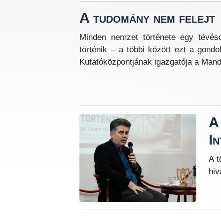
A tudomány nem felejt
Minden nemzet története egy tévés
történik – a többi között ezt a gond
Kutatóközpontjának igazgatója a Mandi
A
In
A t
hiv