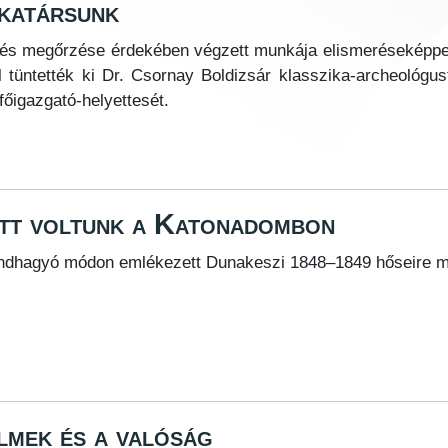
nkatársunk
sa és megőrzése érdekében végzett munkája elismeréseképp
tüntették ki Dr. Csornay Boldizsár klasszika-archeológus
őigazgató-helyettesét.
tt voltunk a Katonadombon
dhagyó módon emlékezett Dunakeszi 1848–1849 hőseire má
lmek és a valóság