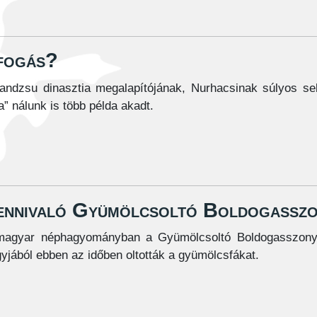
rfogás?
andzsu dinasztia megalapítójának, Nurhacsinak súlyos se
” nálunk is több példa akadt.
ennivaló Gyümölcsoltó Boldogasszo
magyar néphagyományban a Gyümölcsoltó Boldogasszony 
yjából ebben az időben oltották a gyümölcsfákat.