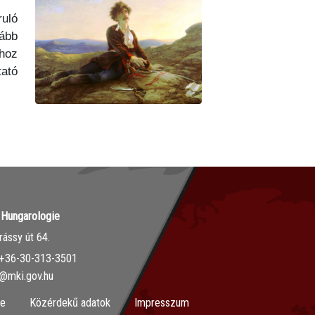
ruló
kább
choz
tató
r Hungarologie
ássy út 64.
‭+36-30-313-3501
o@mki.gov.hu
ie
Közérdekű adatok
Impresszum