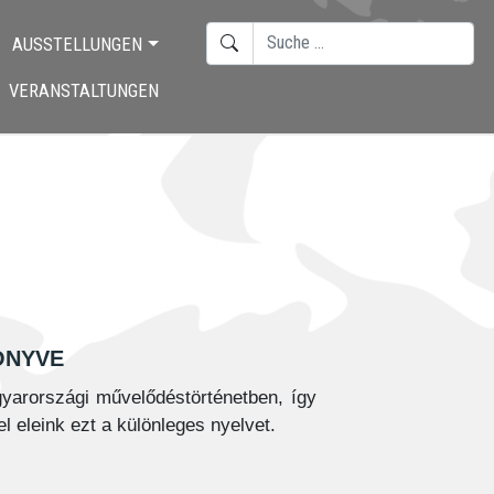
SUCHEN
AUSSTELLUNGEN
TYPE 2 OR MORE CHARACTERS F
VERANSTALTUNGEN
önyve
yarországi művelődéstörténetben, így
l eleink ezt a különleges nyelvet.