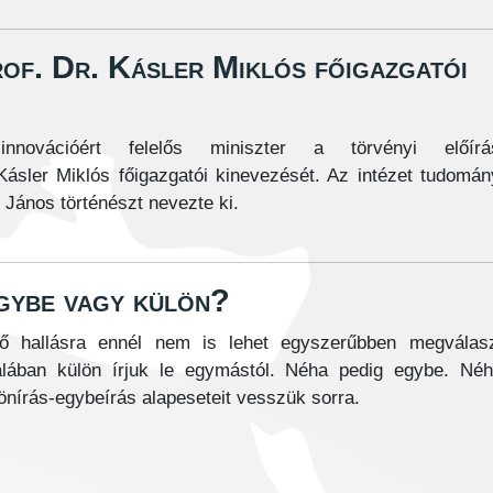
of. Dr. Kásler Miklós főigazgatói
novációért felelős miniszter a törvényi előírá
Kásler Miklós főigazgatói kinevezését. Az intézet tudomá
 János történészt nevezte ki.
gybe vagy külön?
ső hallásra ennél nem is lehet egyszerűbben megválaszo
alában külön írjuk le egymástól. Néha pedig egybe. Néh
önírás-egybeírás alapeseteit vesszük sorra.