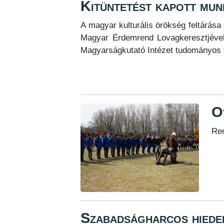
Kitüntetést kapott mu
A magyar kulturális örökség feltárá
Magyar Érdemrend Lovagkeresztjével 
Magyarságkutató Intézet tudományos f
O
Ren
Szabadságharcos hiede