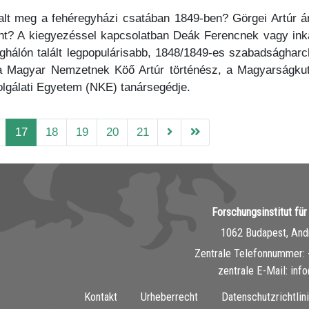
lt meg a fehéregyházi csatában 1849-ben? Görgei Artúr á
nont? A kiegyezéssel kapcsolatban Deák Ferencnek vagy in
ághálón talált legpopulárisabb, 1848/1849-es szabadsághar
 a Magyar Nemzetnek Köő Artúr történész, a Magyarságku
lgálati Egyetem (NKE) tanársegédje.
17
18
19
20
21
Forschungsinstitut fü
1062 Budapest, Andr
Zentrale Telefonnummer: 
zentrale E-Mail: inf
Kontakt
Urheberrecht
Datenschutzrichtlin