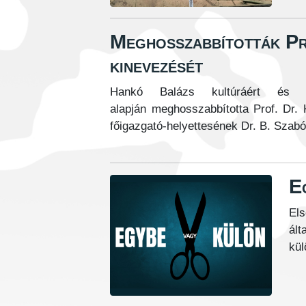
Meghosszabbították Pr
kinevezését
Hankó Balázs kultúráért és in
alapján
meghosszabbította Prof. Dr. 
főigazgató-helyettesének Dr. B. Szabó
E
El
ált
kül