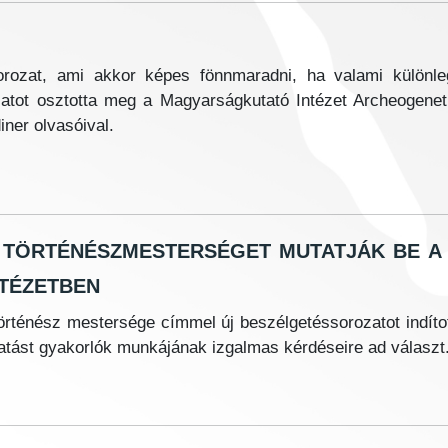
orozat, ami akkor képes fönnmaradni, ha valami különle
olatot osztotta meg a Magyarságkutató Intézet Archeogenet
ner olvasóival.
 történészmesterséget mutatják be 
tézetben
örténész mestersége címmel új beszélgetéssorozatot indíto
atást gyakorlók munkájának izgalmas kérdéseire ad választ