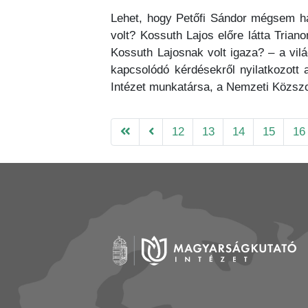
Lehet, hogy Petőfi Sándor mégsem ha
volt? Kossuth Lajos előre látta Tria
Kossuth Lajosnak volt igaza? – a vil
kapcsolódó kérdésekről nyilatkozott
Intézet munkatársa, a Nemzeti Közszo
12
13
14
15
16