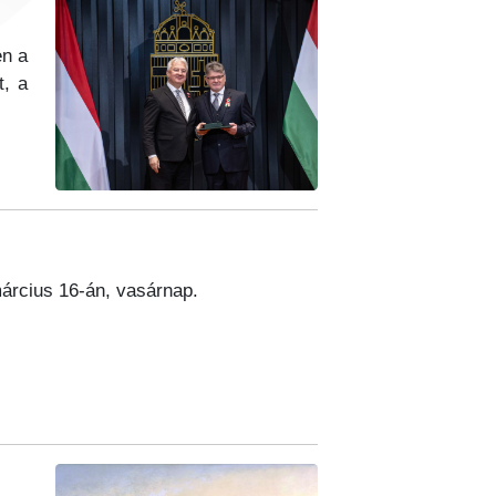
en a
t, a
rcius 16-án, vasárnap.