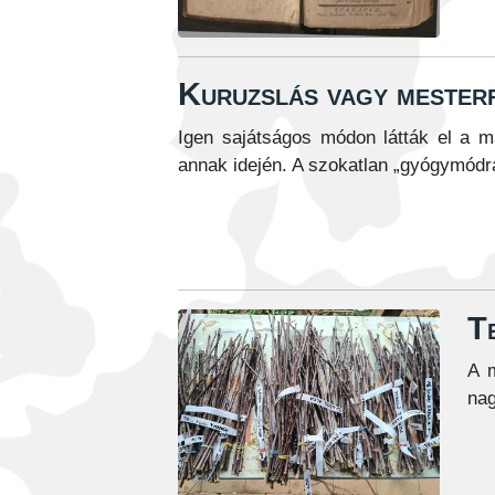
Kuruzslás vagy meste
Igen sajátságos módon látták el a m
annak idején. A szokatlan „gyógymódra
T
A 
nag